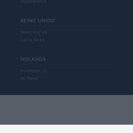
Investieren24
REINO UNIDO
News Hub UK
Lgbtq News
HOLANDA
Investeren 24
NL Newz