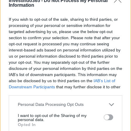
Investindo365 -
Do Not Process My Personal
Information
Continue lendo
If you wish to opt-out of the sale, sharing to third parties, or
NEWS
processing of your personal or sensitive information for
targeted advertising by us, please use the below opt-out
section to confirm your selection. Please note that after your
opt-out request is processed you may continue seeing
interest-based ads based on personal information utilized by
us or personal information disclosed to third parties prior to
your opt-out. You may separately opt-out of the further
disclosure of your personal information by third parties on the
IAB’s list of downstream participants. This information may
also be disclosed by us to third parties on the
IAB’s List of
Downstream Participants
that may further disclose it to other
third parties.
Please note that this website/app uses one or more Google
Personal Data Processing Opt Outs
Como as concessionárias de energia estão se adaptando aos
services and may gather and store information including but
impactos das mudanças climáticas
not limited to your visit or usage behaviour. You may click to
I want to opt-out of the Sharing of my
Bruno Costa · 6 ago 2026
personal data.
grant or deny consent to Google and its third-party tags to
Opted In
use your data for below specified purposes in below Google