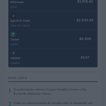
$1,918.42
Ethereum
(ETH)
$2,030.62
kpk ETH Yield
(KPK ETH YIELD)
$0.999
Tether
(USDT)
$1.07
USDEX
(USDEX)
MAIS LIDOS
1
Transformação urbana: Campo Grande, Cáceres e São
Bernardo iluminam o futuro
2
Como as concessionárias de energia estão se adaptando aos