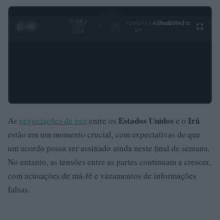
0:28 /
Ad
hub
Media
POWERED
1
/
4
3:19
BY
Estados Unidos
Irã
As
negociações de paz
entre os
e o
estão em um momento crucial, com expectativas de que
um acordo possa ser assinado ainda neste final de semana.
No entanto, as tensões entre as partes continuam a crescer,
com acusações de má-fé e vazamentos de informações
falsas.