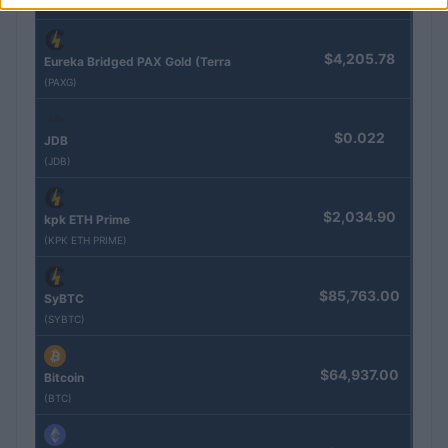
(KBTC)
$4,205.78
Eureka Bridged PAX Gold (Terra
(PAXG)
$0.022
JDB
(JDB)
$2,034.90
kpk ETH Prime
(KPK ETH PRIME)
$85,763.00
SyBTC
(SYBTC)
$64,937.00
Bitcoin
(BTC)