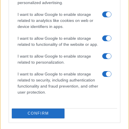
personalized advertising.
I want to allow Google to enable storage
related to analytics like cookies on web or
device identifiers in apps.
I want to allow Google to enable storage
related to functionality of the website or app.
Pesquisas eleitorais mostram Lula à frente de Flávio Bolsonaro
I want to allow Google to enable storage
nas intenções de voto
related to personalization.
Bruno Costa · 5 ago 2026
I want to allow Google to enable storage
related to security, including authentication
functionality and fraud prevention, and other
user protection.
COTAÇÕES CRYPTO
Nome
Preço
CONFIRM
$83,270.00
Kinza Babylon Staked BTC