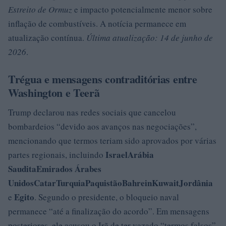
Estreito de Ormuz
e impacto potencialmente menor sobre
inflação de combustíveis. A notícia permanece em
atualização contínua.
Última atualização: 14 de junho de
2026
.
Trégua e mensagens contraditórias entre
Washington e Teerã
Trump declarou nas redes sociais que cancelou
bombardeios “devido aos avanços nas negociações”,
mencionando que termos teriam sido aprovados por várias
Israel
Arábia
partes regionais, incluindo
Saudita
Emirados Árabes
Unidos
Catar
Turquia
Paquistão
Bahrein
Kuwait
Jordânia
Egito
e
. Segundo o presidente, o bloqueio naval
permanece “até a finalização do acordo”. Em mensagens
posteriores, ele acusou o Irã de ter vazado “termos falsos”