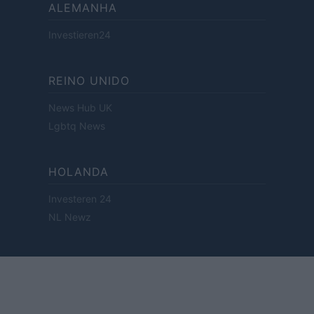
ALEMANHA
Investieren24
REINO UNIDO
News Hub UK
Lgbtq News
HOLANDA
Investeren 24
NL Newz