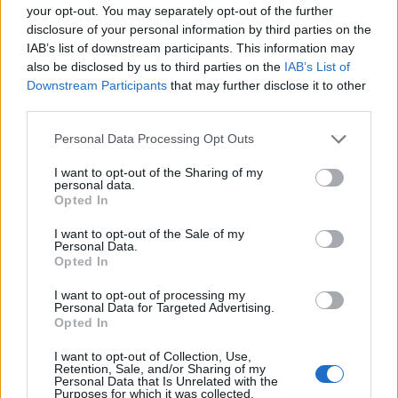
your opt-out. You may separately opt-out of the further
disclosure of your personal information by third parties on the
IAB’s list of downstream participants. This information may
Continue lendo
also be disclosed by us to third parties on the
IAB’s List of
Downstream Participants
that may further disclose it to other
third parties.
MOEDAS CRIPTOGRÁFICAS
Please note that this website/app uses one or more Google
Personal Data Processing Opt Outs
services and may gather and store information including but
not limited to your visit or usage behaviour. You may click to
I want to opt-out of the Sharing of my
personal data.
grant or deny consent to Google and its third-party tags to
Opted In
use your data for below specified purposes in below Google
consent section.
I want to opt-out of the Sale of my
Personal Data.
Opted In
I want to opt-out of processing my
Personal Data for Targeted Advertising.
Opted In
I want to opt-out of Collection, Use,
Vulnerabilidade crítica no BTCPay Server: como proteger seus
Retention, Sale, and/or Sharing of my
bitcoins
Personal Data that Is Unrelated with the
Purposes for which it was collected.