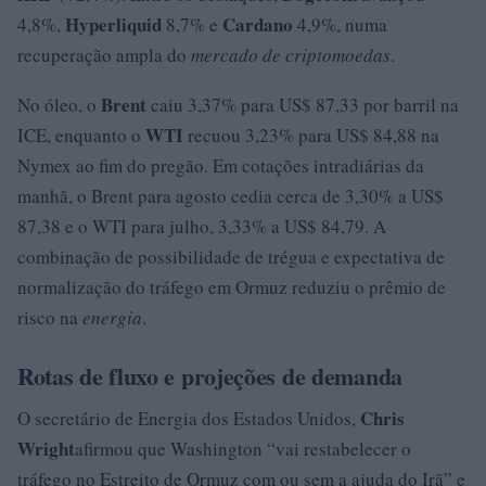
Hyperliquid
Cardano
4,8%,
8,7% e
4,9%, numa
recuperação ampla do
mercado de criptomoedas
.
Brent
No óleo, o
caiu 3,37% para US$ 87,33 por barril na
WTI
ICE, enquanto o
recuou 3,23% para US$ 84,88 na
Nymex ao fim do pregão. Em cotações intradiárias da
manhã, o Brent para agosto cedia cerca de 3,30% a US$
87,38 e o WTI para julho, 3,33% a US$ 84,79. A
combinação de possibilidade de trégua e expectativa de
normalização do tráfego em Ormuz reduziu o prêmio de
risco na
energia
.
Rotas de fluxo e projeções de demanda
Chris
O secretário de Energia dos Estados Unidos,
Wright
afirmou que Washington “vai restabelecer o
tráfego no Estreito de Ormuz com ou sem a ajuda do Irã” e