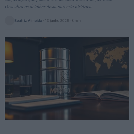
Descubra os detalhes desta parceria histórica.
Beatriz Almeida
·
13 junho 2026
· 3 min