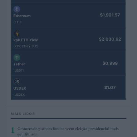
$1,901.57
Ethereum
(ETH)
$2,030.62
kpk ETH Yield
(KPK ETH YIELD)
$0.999
Tether
(USDT)
$1.07
USDEX
(USDEX)
MAIS LIDOS
1
Gestores de grandes fundos veem eleição presidencial mais
equilibrada