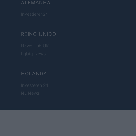
ALEMANHA
Investieren24
REINO UNIDO
News Hub UK
Lgbtq News
HOLANDA
Investeren 24
NL Newz