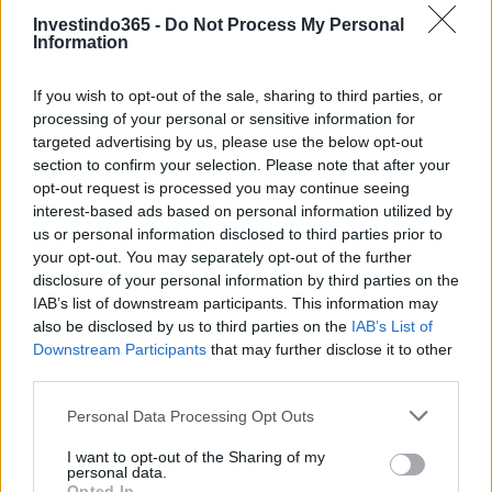
Investindo365 -
Do Not Process My Personal
Information
Continue lendo
If you wish to opt-out of the sale, sharing to third parties, or
processing of your personal or sensitive information for
targeted advertising by us, please use the below opt-out
FINANÇA
section to confirm your selection. Please note that after your
opt-out request is processed you may continue seeing
interest-based ads based on personal information utilized by
us or personal information disclosed to third parties prior to
your opt-out. You may separately opt-out of the further
disclosure of your personal information by third parties on the
IAB’s list of downstream participants. This information may
also be disclosed by us to third parties on the
IAB’s List of
Downstream Participants
that may further disclose it to other
third parties.
Please note that this website/app uses one or more Google
Personal Data Processing Opt Outs
services and may gather and store information including but
Autoridades do Fed avaliam impacto dos investimentos
not limited to your visit or usage behaviour. You may click to
I want to opt-out of the Sharing of my
acelerados em inteligência artificial
personal data.
grant or deny consent to Google and its third-party tags to
Opted In