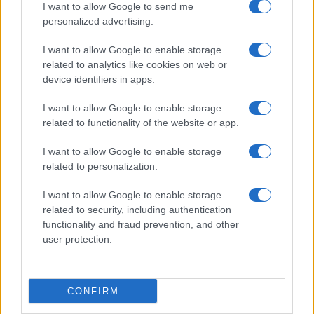
I want to allow Google to send me
personalized advertising.
I want to allow Google to enable storage
related to analytics like cookies on web or
device identifiers in apps.
I want to allow Google to enable storage
related to functionality of the website or app.
I want to allow Google to enable storage
related to personalization.
Presidente Lula propõe política fiscal séria para reduzir juros e
critica limitações orçamentárias
I want to allow Google to enable storage
Rafael Oliveira · 6 ago 2026
related to security, including authentication
functionality and fraud prevention, and other
user protection.
COTAÇÕES CRYPTO
Nome
Preço
CONFIRM