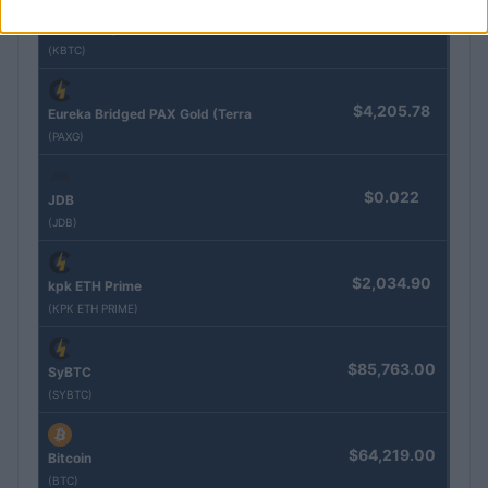
$83,270.00
Kinza Babylon Staked BTC
(KBTC)
$4,205.78
Eureka Bridged PAX Gold (Terra
(PAXG)
$0.022
JDB
(JDB)
$2,034.90
kpk ETH Prime
(KPK ETH PRIME)
$85,763.00
SyBTC
(SYBTC)
$64,219.00
Bitcoin
(BTC)