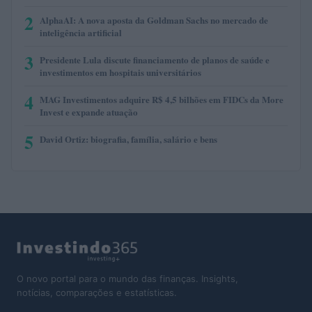
2
AlphaAI: A nova aposta da Goldman Sachs no mercado de
inteligência artificial
3
Presidente Lula discute financiamento de planos de saúde e
investimentos em hospitais universitários
4
MAG Investimentos adquire R$ 4,5 bilhões em FIDCs da More
Invest e expande atuação
5
David Ortiz: biografia, família, salário e bens
O novo portal para o mundo das finanças. Insights,
notícias, comparações e estatísticas.