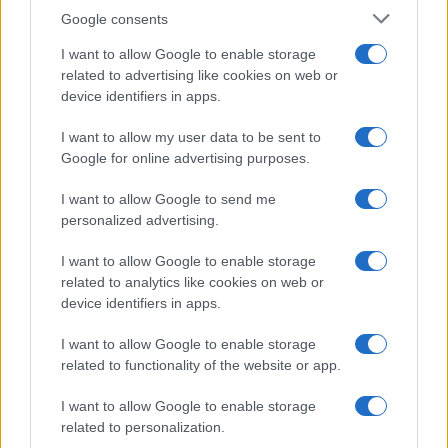
Google consents
Investimentos em saneamento básico em São Paulo
I want to allow Google to enable storage
aceleram metas para 2029
related to advertising like cookies on web or
device identifiers in apps.
Com investimentos crescentes, São Paulo planeja universalizar o
saneamento básico três anos antes do previsto.
I want to allow my user data to be sent to
Rafael Oliveira · 6 jun 2026
Google for online advertising purposes.
1
2
…
32
→
I want to allow Google to send me
personalized advertising.
I want to allow Google to enable storage
related to analytics like cookies on web or
device identifiers in apps.
I want to allow Google to enable storage
related to functionality of the website or app.
I want to allow Google to enable storage
related to personalization.