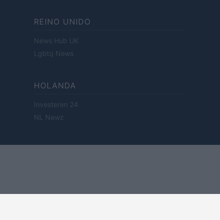
REINO UNIDO
News Hub UK
Lgbtq News
HOLANDA
Investeren 24
NL Newz