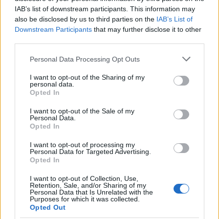
IAB’s list of downstream participants. This information may
also be disclosed by us to third parties on the
IAB’s List of
Downstream Participants
that may further disclose it to other
third parties.
Please note that this website/app uses one or more Google
Personal Data Processing Opt Outs
services and may gather and store information including but
not limited to your visit or usage behaviour. You may click to
I want to opt-out of the Sharing of my
personal data.
grant or deny consent to Google and its third-party tags to
Opted In
use your data for below specified purposes in below Google
FISCO
consent section.
I want to opt-out of the Sale of my
Personal Data.
Opted In
I want to opt-out of processing my
Personal Data for Targeted Advertising.
Opted In
I want to opt-out of Collection, Use,
Retention, Sale, and/or Sharing of my
Personal Data that Is Unrelated with the
Purposes for which it was collected.
Opted Out