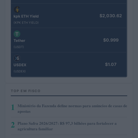
$2,030.62
kpk ETH Yield
(KPK ETH YIELD)
$0.999
Tether
(USDT)
$1.07
USDEX
(USDEX)
TOP EM FISCO
1
Ministério da Fazenda define normas para anúncios de casas de
apostas
2
Plano Safra 2026/2027: R$ 97,3 bilhões para fortalecer a
agricultura familiar