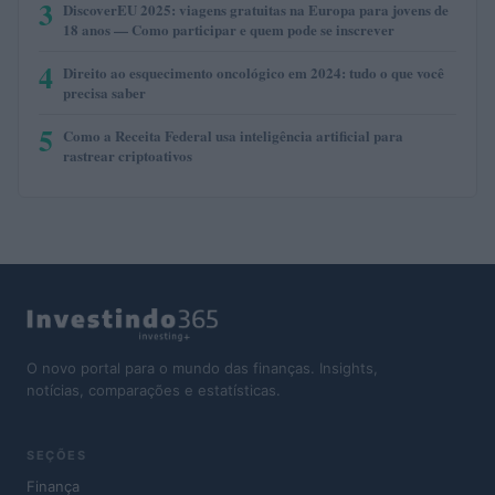
3
DiscoverEU 2025: viagens gratuitas na Europa para jovens de
18 anos — Como participar e quem pode se inscrever
4
Direito ao esquecimento oncológico em 2024: tudo o que você
precisa saber
5
Como a Receita Federal usa inteligência artificial para
rastrear criptoativos
O novo portal para o mundo das finanças. Insights,
notícias, comparações e estatísticas.
SEÇÕES
Finança