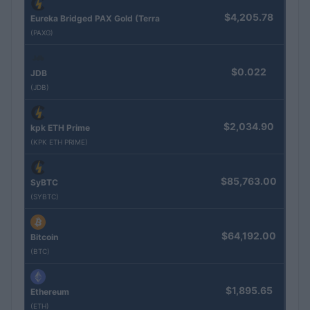
$4,205.78
Eureka Bridged PAX Gold (Terra
(PAXG)
$0.022
JDB
(JDB)
$2,034.90
kpk ETH Prime
(KPK ETH PRIME)
$85,763.00
SyBTC
(SYBTC)
$64,192.00
Bitcoin
(BTC)
$1,895.65
Ethereum
(ETH)