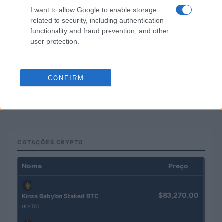
I want to allow Google to enable storage
related to security, including authentication
functionality and fraud prevention, and other
user protection.
CONFIRM
COTAÇÕES CRYPTO
Nome
Preço
$83,270.00
Kinza Babylon Staked BTC
(KBTC)