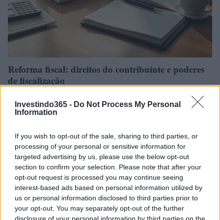
Reforma fiscal: direitos do contribuinte e poderes
de fiscalização
A reforma fiscal trouxe mudanças significativas nos poderes de
fiscalização e nos direitos do contribuinte. Entenda os novos limites e
Investindo365 -
Do Not Process My Personal
Information
como se…
Beatriz Almeida · 12 jun 2026
If you wish to opt-out of the sale, sharing to third parties, or
processing of your personal or sensitive information for
targeted advertising by us, please use the below opt-out
section to confirm your selection. Please note that after your
opt-out request is processed you may continue seeing
interest-based ads based on personal information utilized by
us or personal information disclosed to third parties prior to
your opt-out. You may separately opt-out of the further
disclosure of your personal information by third parties on the