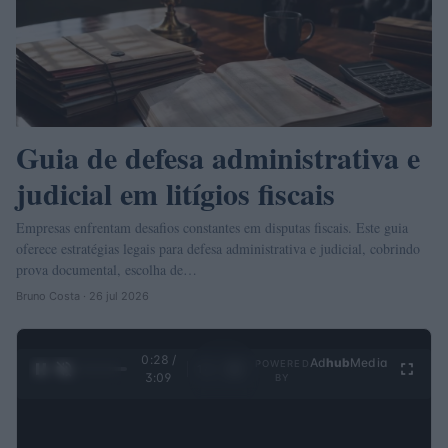
Guia de defesa administrativa e
judicial em litígios fiscais
Empresas enfrentam desafios constantes em disputas fiscais. Este guia
oferece estratégias legais para defesa administrativa e judicial, cobrindo
prova documental, escolha de…
Bruno Costa · 26 jul 2026
0:29 /
Ad
hub
Media
POWERED
1
/
4
3:09
BY