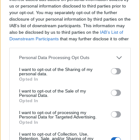
us or personal information disclosed to third parties prior to
FINANCIAMENTO
your opt-out. You may separately opt-out of the further
disclosure of your personal information by third parties on the
IAB’s list of downstream participants. This information may
also be disclosed by us to third parties on the
IAB’s List of
Downstream Participants
that may further disclose it to other
third parties.
Please note that this website/app uses one or more Google
Personal Data Processing Opt Outs
services and may gather and store information including but
not limited to your visit or usage behaviour. You may click to
I want to opt-out of the Sharing of my
personal data.
grant or deny consent to Google and its third-party tags to
Opted In
use your data for below specified purposes in below Google
consent section.
I want to opt-out of the Sale of my
Personal Data.
CET no financiamento imobiliário: saiba como
Opted In
calcular e comparar
I want to opt-out of processing my
Explore os detalhes do financiamento imobiliário, desde o cálculo do
Personal Data for Targeted Advertising.
CET até as diferenças entre os sistemas de amortização e o impacto…
Opted In
Beatriz Almeida · 5 ago 2026
I want to opt-out of Collection, Use,
Retention, Sale, and/or Sharing of my