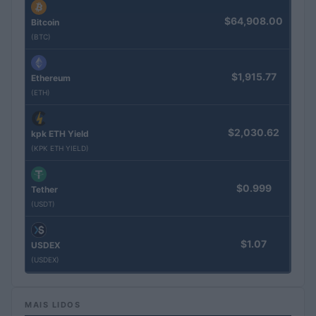
$64,908.00
Bitcoin
(BTC)
$1,915.77
Ethereum
(ETH)
$2,030.62
kpk ETH Yield
(KPK ETH YIELD)
$0.999
Tether
(USDT)
$1.07
USDEX
(USDEX)
MAIS LIDOS