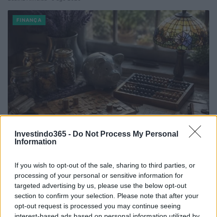
FINANÇA
Investindo365 -
Do Not Process My Personal
Information
Gamificação na educação financeira: o que
realmente funciona
If you wish to opt-out of the sale, sharing to third parties, or
processing of your personal or sensitive information for
A gamificação pode ser uma ferramenta poderosa para melhorar a adesão
targeted advertising by us, please use the below opt-out
ao orçamento e poupança. Descubra quais técnicas funcionam e como
section to confirm your selection. Please note that after your
medir…
opt-out request is processed you may continue seeing
Beatriz Almeida · 5 ago 2026
interest-based ads based on personal information utilized by