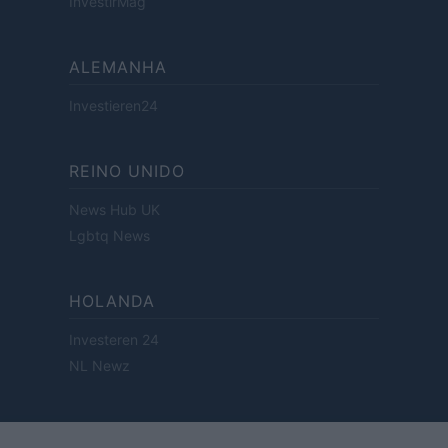
InvestirMag
ALEMANHA
Investieren24
REINO UNIDO
News Hub UK
Lgbtq News
HOLANDA
Investeren 24
NL Newz