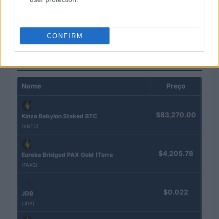
Presidente Lula propõe política fiscal séria para reduzir juros e
critica limitações orçamentárias
Rafael Oliveira · 6 ago 2026
CONFIRM
COTAÇÕES CRYPTO
Nome
Preço
$83,270.00
Kinza Babylon Staked BTC
(KBTC)
$4,205.78
Eureka Bridged PAX Gold (Terra
(PAXG)
$0.022
JDB
(JDB)