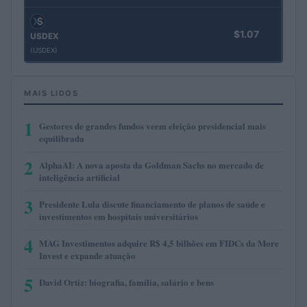
$1.07
USDEX
(USDEX)
MAIS LIDOS
1
Gestores de grandes fundos veem eleição presidencial mais
equilibrada
2
AlphaAI: A nova aposta da Goldman Sachs no mercado de
inteligência artificial
3
Presidente Lula discute financiamento de planos de saúde e
investimentos em hospitais universitários
4
MAG Investimentos adquire R$ 4,5 bilhões em FIDCs da More
Invest e expande atuação
5
David Ortiz: biografia, família, salário e bens