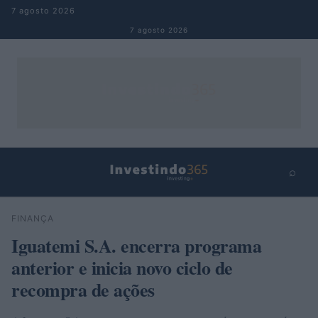
Pular para o conteúdo
7 agosto 2026
7 agosto 2026
⌕
×
⌕
FINANÇA
Buscar
Iguatemi S.A. encerra programa
anterior e inicia novo ciclo de
recompra de ações