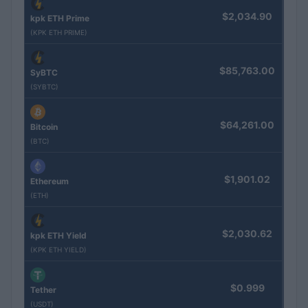
$2,034.90
kpk ETH Prime
(KPK ETH PRIME)
$85,763.00
SyBTC
(SYBTC)
$64,261.00
Bitcoin
(BTC)
$1,901.02
Ethereum
(ETH)
$2,030.62
kpk ETH Yield
(KPK ETH YIELD)
$0.999
Tether
(USDT)