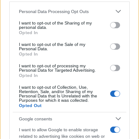
Please note that this website/app uses one or more Google
Personal Data Processing Opt Outs
services and may gather and store information including but
not limited to your visit or usage behaviour. You may click to
I want to opt-out of the Sharing of my
personal data.
grant or deny consent to Google and its third-party tags to
Opted In
use your data for below specified purposes in below Google
consent section.
I want to opt-out of the Sale of my
Personal Data.
Autoridades do Fed avaliam impacto dos investimentos
Opted In
acelerados em inteligência artificial
I want to opt-out of processing my
Beatriz Almeida · 7 ago 2026
Personal Data for Targeted Advertising.
Opted In
FINANÇA
I want to opt-out of Collection, Use,
Retention, Sale, and/or Sharing of my
Personal Data that Is Unrelated with the
Purposes for which it was collected.
Opted Out
Google consents
I want to allow Google to enable storage
related to advertising like cookies on web or