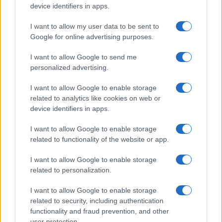
device identifiers in apps.
I want to allow my user data to be sent to
Google for online advertising purposes.
Ouro e dólar sob pressão: como os mercados estão
respondendo às últimas notícias
I want to allow Google to send me
Beatriz Almeida · 6 ago 2026
personalized advertising.
FINANÇA
I want to allow Google to enable storage
related to analytics like cookies on web or
device identifiers in apps.
I want to allow Google to enable storage
related to functionality of the website or app.
I want to allow Google to enable storage
related to personalization.
I want to allow Google to enable storage
related to security, including authentication
functionality and fraud prevention, and other
user protection.