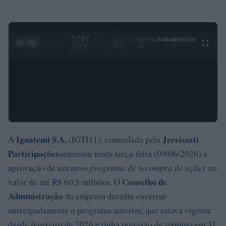
0:28 /
Ad
hub
Media
POWERED
1
/
4
4:27
BY
Iguatemi S.A.
Jereissati
A
(IGTI11), controlada pela
Participações
anunciou nesta terça-feira (09/06/2026) a
aprovação de um novo
programa de recompra de ações
no
Conselho de
valor de até R$ 60,3 milhões. O
Administração
da empresa decidiu encerrar
antecipadamente o programa anterior, que estava vigente
desde fevereiro de 2026 e tinha previsão de término em 31