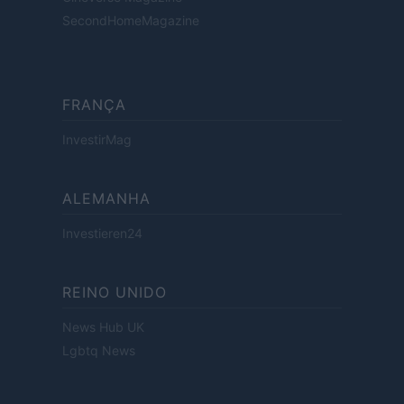
SecondHomeMagazine
FRANÇA
InvestirMag
ALEMANHA
Investieren24
REINO UNIDO
News Hub UK
Lgbtq News