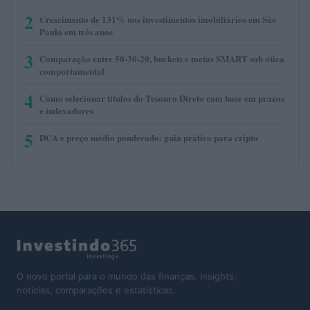
2
Crescimento de 131% nos investimentos imobiliários em São
Paulo em três anos
3
Comparação entre 50-30-20, buckets e metas SMART sob ótica
comportamental
4
Como selecionar títulos do Tesouro Direto com base em prazos
e indexadores
5
DCA e preço médio ponderado: guia prático para cripto
O novo portal para o mundo das finanças. Insights,
notícias, comparações e estatísticas.