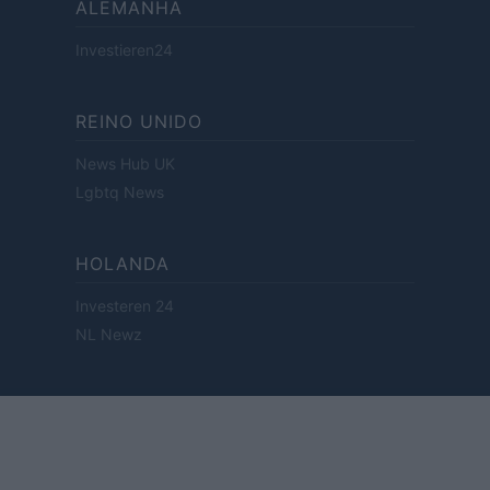
ALEMANHA
Investieren24
REINO UNIDO
News Hub UK
Lgbtq News
HOLANDA
Investeren 24
NL Newz