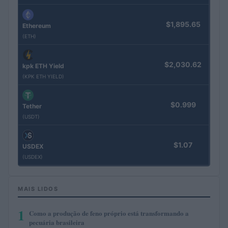
$1,895.65
Ethereum
(ETH)
$2,030.62
kpk ETH Yield
(KPK ETH YIELD)
$0.999
Tether
(USDT)
$1.07
USDEX
(USDEX)
MAIS LIDOS
1
Como a produção de feno próprio está transformando a
pecuária brasileira