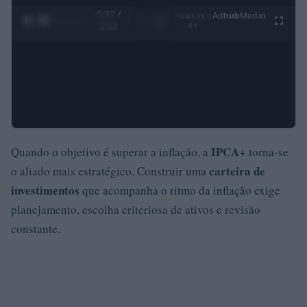
0:28 /
Ad
hub
Media
POWERED
1
/
4
3:55
BY
IPCA+
Quando o objetivo é superar a inflação, a
torna-se
carteira de
o aliado mais estratégico. Construir uma
investimentos
que acompanha o ritmo da inflação exige
planejamento, escolha criteriosa de ativos e revisão
constante.