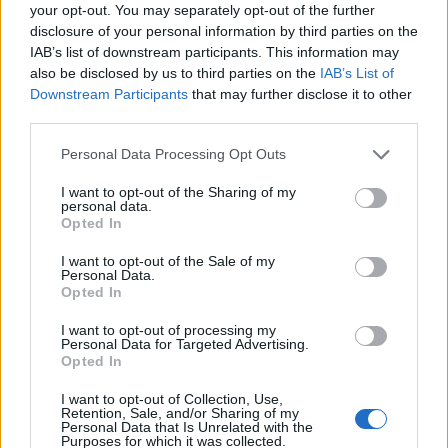
your opt-out. You may separately opt-out of the further
disclosure of your personal information by third parties on the
INVESTIMENTOS
IAB’s list of downstream participants. This information may
also be disclosed by us to third parties on the
IAB’s List of
Downstream Participants
that may further disclose it to other
third parties.
Please note that this website/app uses one or more Google
Personal Data Processing Opt Outs
services and may gather and store information including but
not limited to your visit or usage behaviour. You may click to
I want to opt-out of the Sharing of my
personal data.
grant or deny consent to Google and its third-party tags to
Opted In
use your data for below specified purposes in below Google
consent section.
I want to opt-out of the Sale of my
Personal Data.
Opted In
Como criar uma carteira de investimentos diversificada e
I want to opt-out of processing my
equilibrada
Personal Data for Targeted Advertising.
Opted In
Bruno Costa · 4 ago 2026
I want to opt-out of Collection, Use,
INVESTIMENTOS
Retention, Sale, and/or Sharing of my
Personal Data that Is Unrelated with the
Purposes for which it was collected.