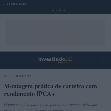
Pular para o conteúdo
7 agosto 2026
7 agosto 2026
⌕
×
⌕
INVESTIMENTOS
Buscar
Montagem prática de carteira com
rendimento IPCA+
O guia completo para quem quer montar uma carteira que
acompanha a inflação com exemplos claros.