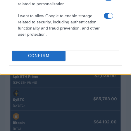
related to personalization.
$83,270.00
Kinza Babylon Staked BTC
(KBTC)
I want to allow Google to enable storage
related to security, including authentication
functionality and fraud prevention, and other
$4,205.78
Eureka Bridged PAX Gold (Terra
user protection.
(PAXG)
$0.022
JDB
CONFIRM
(JDB)
$2,034.90
kpk ETH Prime
(KPK ETH PRIME)
$85,763.00
SyBTC
(SYBTC)
$64,192.00
Bitcoin
(BTC)