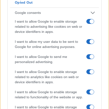
Opted Out
Google consents
I want to allow Google to enable storage
related to advertising like cookies on web or
device identifiers in apps.
I want to allow my user data to be sent to
Google for online advertising purposes.
I want to allow Google to send me
FIIs de tijolo e papel: guia para investir em imóveis sem ser
personalized advertising.
proprietário
Rafael Oliveira · 4 ago 2026
I want to allow Google to enable storage
related to analytics like cookies on web or
device identifiers in apps.
COTAÇÕES CRYPTO
I want to allow Google to enable storage
related to functionality of the website or app.
Nome
Preço
I want to allow Google to enable storage