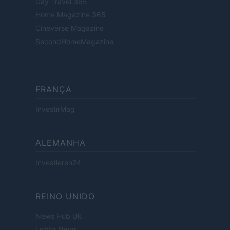
Day Travel 365
Home Magazine 365
Cineverse Magazine
SecondHomeMagazine
FRANÇA
InvestirMag
ALEMANHA
Investieren24
REINO UNIDO
News Hub UK
Lgbtq News