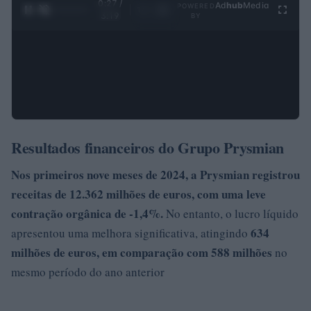
0:28 /
Ad
hub
Media
POWERED
1
/
4
3:19
BY
Resultados financeiros do Grupo Prysmian
Nos primeiros nove meses de 2024, a Prysmian registrou
receitas de
12.362 milhões de euros, com uma
leve
contração orgânica de -1,4%.
No entanto, o lucro líquido
634
apresentou uma melhora significativa, atingindo
milhões de euros, em comparação com
588 milhões
no
mesmo período do ano anterior