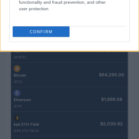
$0.022
JDB
functionality and fraud prevention, and other
user protection.
(JDB)
$2,034.90
kpk ETH Prime
CONFIRM
(KPK ETH PRIME)
$85,763.00
SyBTC
(SYBTC)
$64,295.00
Bitcoin
(BTC)
$1,899.58
Ethereum
(ETH)
$2,030.62
kpk ETH Yield
(KPK ETH YIELD)