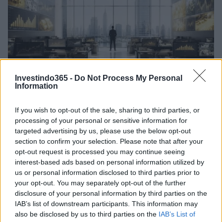
Investindo365 -
Do Not Process My Personal
Information
If you wish to opt-out of the sale, sharing to third parties, or
Ouro e dólar sob pressão: como os mercados estão
processing of your personal or sensitive information for
respondendo às últimas notícias
targeted advertising by us, please use the below opt-out
Beatriz Almeida · 6 ago 2026
section to confirm your selection. Please note that after your
opt-out request is processed you may continue seeing
FINANÇA
interest-based ads based on personal information utilized by
us or personal information disclosed to third parties prior to
your opt-out. You may separately opt-out of the further
disclosure of your personal information by third parties on the
IAB’s list of downstream participants. This information may
also be disclosed by us to third parties on the
IAB’s List of