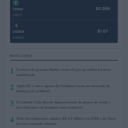
$0.999
Tether
(USDT)
$1.07
USDEX
(USDEX)
MAIS LIDOS
1
Gestores de grandes fundos veem eleição presidencial mais
equilibrada
2
AlphaAI: A nova aposta da Goldman Sachs no mercado de
inteligência artificial
3
Presidente Lula discute financiamento de planos de saúde e
investimentos em hospitais universitários
4
MAG Investimentos adquire R$ 4,5 bilhões em FIDCs da More
Invest e expande atuação