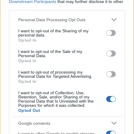
Downstream Participants
that may further disclose it to other
third parties.
Please note that this website/app uses one or more Google
Personal Data Processing Opt Outs
services and may gather and store information including but
not limited to your visit or usage behaviour. You may click to
I want to opt-out of the Sharing of my
personal data.
grant or deny consent to Google and its third-party tags to
Opted In
Presidente Lula propõe política fiscal séria para reduzir juros e
use your data for below specified purposes in below Google
critica limitações orçamentárias
consent section.
I want to opt-out of the Sale of my
Personal Data.
Rafael Oliveira · 6 ago 2026
Opted In
FINANÇA
I want to opt-out of processing my
Personal Data for Targeted Advertising.
Opted In
I want to opt-out of Collection, Use,
Retention, Sale, and/or Sharing of my
Personal Data that Is Unrelated with the
Purposes for which it was collected.
Opted Out
Google consents
I want to allow Google to enable storage