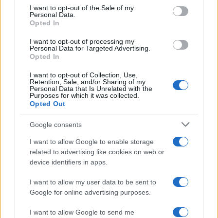
FINANÇA
consent section.
I want to opt-out of the Sale of my
Personal Data.
Opted In
I want to opt-out of processing my
Personal Data for Targeted Advertising.
Opted In
I want to opt-out of Collection, Use,
Retention, Sale, and/or Sharing of my
Personal Data that Is Unrelated with the
Purposes for which it was collected.
Opted Out
Google consents
Ouro e dólar sob pressão: como os mercados estão
I want to allow Google to enable storage
respondendo às últimas notícias
related to advertising like cookies on web or
Beatriz Almeida · 6 ago 2026
device identifiers in apps.
FINANÇA
I want to allow my user data to be sent to
Google for online advertising purposes.
I want to allow Google to send me