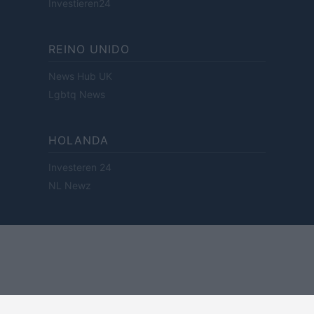
Investieren24
REINO UNIDO
News Hub UK
Lgbtq News
HOLANDA
Investeren 24
NL Newz