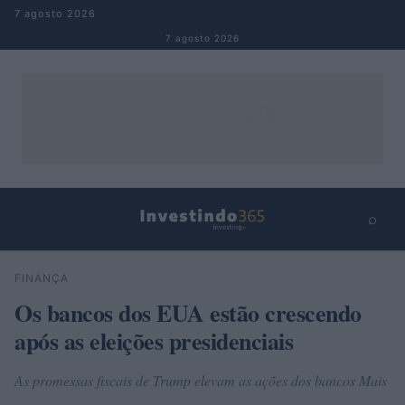
Pular para o conteúdo
7 agosto 2026
7 agosto 2026
⌕
×
⌕
FINANÇA
Buscar
Os bancos dos EUA estão crescendo
após as eleições presidenciais
As promessas fiscais de Trump elevam as ações dos bancos Mais