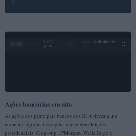
0:28 /
Ad
hub
Media
POWERED
1
/
4
3:09
BY
Ações bancárias em alta
As ações dos principais bancos dos EUA tiveram um
aumento significativo após as recentes eleições
presidenciais. Citigroup, JPMorgan, Wells Fargo e