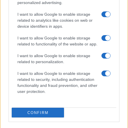
personalized advertising.
I want to allow Google to enable storage
related to analytics like cookies on web or
device identifiers in apps.
I want to allow Google to enable storage
related to functionality of the website or app.
I want to allow Google to enable storage
Presidente Lula propõe política fiscal séria para reduzir juros e
critica limitações orçamentárias
related to personalization.
Rafael Oliveira · 6 ago 2026
I want to allow Google to enable storage
related to security, including authentication
functionality and fraud prevention, and other
user protection.
COTAÇÕES CRYPTO
Nome
Preço
CONFIRM
$83,270.00
Kinza Babylon Staked BTC