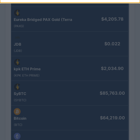
(KBTC)
$4,205.78
Eureka Bridged PAX Gold (Terra
(PAXG)
$0.022
JDB
(JDB)
$2,034.90
kpk ETH Prime
(KPK ETH PRIME)
$85,763.00
SyBTC
(SYBTC)
$64,219.00
Bitcoin
(BTC)