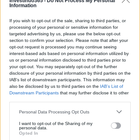
Investindo365 -
Do Not Process My Personal
Information
Continue lendo
If you wish to opt-out of the sale, sharing to third parties, or
processing of your personal or sensitive information for
FINANÇA
targeted advertising by us, please use the below opt-out
section to confirm your selection. Please note that after your
opt-out request is processed you may continue seeing
interest-based ads based on personal information utilized by
us or personal information disclosed to third parties prior to
your opt-out. You may separately opt-out of the further
disclosure of your personal information by third parties on the
IAB’s list of downstream participants. This information may
also be disclosed by us to third parties on the
IAB’s List of
Downstream Participants
that may further disclose it to other
third parties.
Please note that this website/app uses one or more Google
Personal Data Processing Opt Outs
Autoridades do Fed avaliam impacto dos investimentos
services and may gather and store information including but
acelerados em inteligência artificial
not limited to your visit or usage behaviour. You may click to
I want to opt-out of the Sharing of my
Beatriz Almeida · 7 ago 2026
personal data.
grant or deny consent to Google and its third-party tags to
Opted In
use your data for below specified purposes in below Google