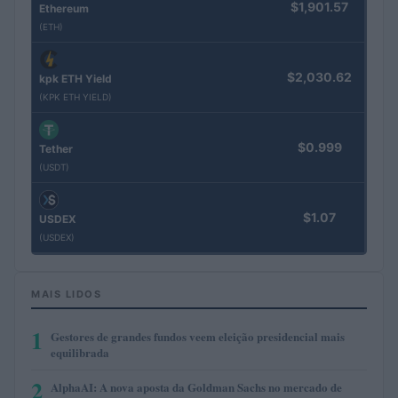
$1,901.57
Ethereum
(ETH)
$2,030.62
kpk ETH Yield
(KPK ETH YIELD)
$0.999
Tether
(USDT)
$1.07
USDEX
(USDEX)
MAIS LIDOS
1
Gestores de grandes fundos veem eleição presidencial mais
equilibrada
2
AlphaAI: A nova aposta da Goldman Sachs no mercado de