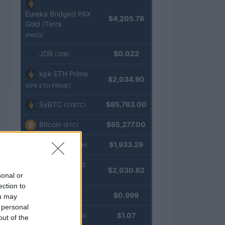
Eureka Bridged PAX
$4,205.78
Gold (Terra
(PAXG)
JDB
$0.022
(JDB)
kpk ETH Prime
$2,034.90
(KPK ETH PRIME)
SyBTC
$85,763.00
(SYBTC)
Bitcoin
$65,277.00
(BTC)
Ethereum
$1,933.29
(ETH)
kpk ETH Yield
$2,030.62
sonal or
(KPK ETH YIELD)
ection to
Tether
$0.999
ou may
(USDT)
 personal
USDEX
$1.07
(USDEX)
out of the