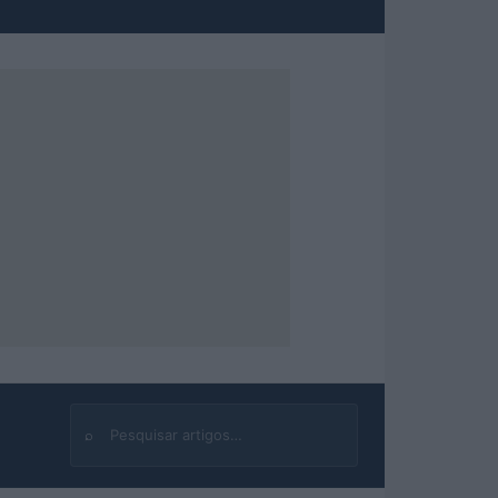
⌕
Buscar