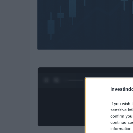
0:27 / 3:09
1
/
4
Investind
If you wish 
sensitive in
confirm you
continue se
information 