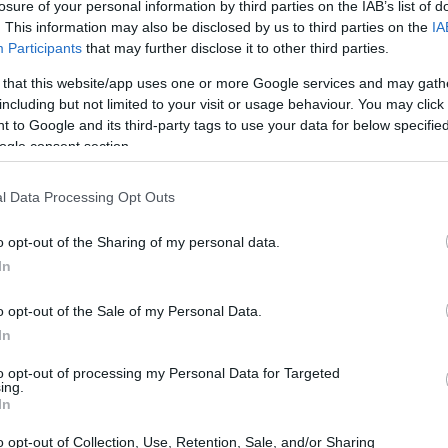
losure of your personal information by third parties on the IAB’s list of
de ações
. This information may also be disclosed by us to third parties on the
IA
Participants
that may further disclose it to other third parties.
icanos se moveram com cautela, refletindo a incerteza
 that this website/app uses one or more Google services and may gath
Na Piazza Affari, o
Ftse Mib
fechou em queda de
s.
including but not limited to your visit or usage behaviour. You may click 
 to Google and its third-party tags to use your data for below specifi
ogle consent section.
l Data Processing Opt Outs
o opt-out of the Sharing of my personal data.
In
o opt-out of the Sale of my Personal Data.
In
to opt-out of processing my Personal Data for Targeted
ing.
In
o opt-out of Collection, Use, Retention, Sale, and/or Sharing