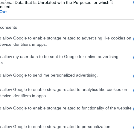
ersonal Data that Is Unrelated with the Purposes for which it
lected.
Out
consents
e
Leonardo
com queda de
2,5%,
Amplifon
com
o allow Google to enable storage related to advertising like cookies on
.
Em contraste,
Diasorin
e
Bper
registraram um
evice identifiers in apps.
e.
o allow my user data to be sent to Google for online advertising
s.
enciais dos EUA
to allow Google to send me personalized advertising.
adas para amanhã, os investidores estão à espera de
o allow Google to enable storage related to analytics like cookies on
Trump
Harris
idatos de
e
. As previsões indicam um
evice identifiers in apps.
ue pode influenciar ainda mais os mercados. Este clima
o allow Google to enable storage related to functionality of the website
Reserva Federal
ião da
, marcada para quinta-feira,
 cortadas
25 pontos base
em
o allow Google to enable storage related to personalization.