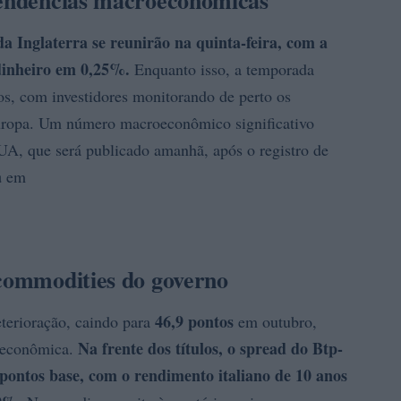
 tendências macroeconômicas
a Inglaterra
se reunirão na quinta-feira, com a
dinheiro em 0,25%.
Enquanto isso, a temporada
os, com investidores monitorando de perto os
uropa. Um número macroeconômico significativo
A, que será publicado amanhã, após o registro de
a
em
 commodities do governo
46,9 pontos
erioração, caindo para
em outubro,
Na frente dos títulos, o
spread do Btp-
e econômica.
pontos base
, com o rendimento italiano de 10 anos