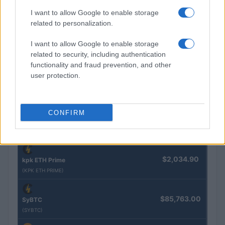
Nome
Preço
I want to allow Google to enable storage
related to personalization.
$83,270.00
Kinza Babylon Staked BTC
I want to allow Google to enable storage
(KBTC)
related to security, including authentication
functionality and fraud prevention, and other
user protection.
$4,205.78
Eureka Bridged PAX Gold (Terra
(PAXG)
CONFIRM
$0.022
JDB
(JDB)
$2,034.90
kpk ETH Prime
(KPK ETH PRIME)
$85,763.00
SyBTC
(SYBTC)