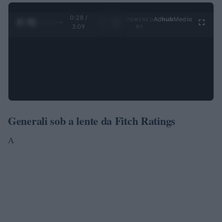
0:29 /
Ad
hub
Media
POWERED
1
/
4
3:09
BY
Generali sob a lente da Fitch Ratings
A