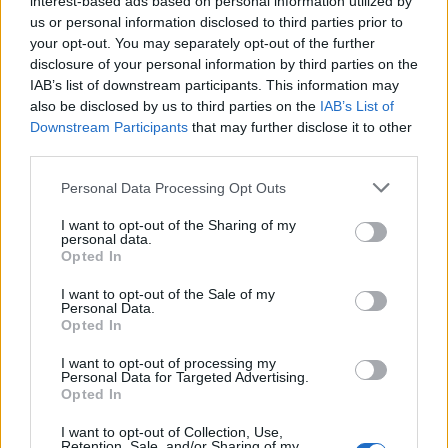
interest-based ads based on personal information utilized by
Rafael Sachete assume nova posição no Assaí: o que isso
us or personal information disclosed to third parties prior to
significa para a empresa
your opt-out. You may separately opt-out of the further
Bruno Costa · 8 ago 2026
disclosure of your personal information by third parties on the
IAB’s list of downstream participants. This information may
FINANÇA
also be disclosed by us to third parties on the
IAB’s List of
Downstream Participants
that may further disclose it to other
third parties.
Please note that this website/app uses one or more Google
Personal Data Processing Opt Outs
services and may gather and store information including but
not limited to your visit or usage behaviour. You may click to
I want to opt-out of the Sharing of my
personal data.
grant or deny consent to Google and its third-party tags to
Opted In
use your data for below specified purposes in below Google
consent section.
I want to opt-out of the Sale of my
Personal Data.
Opted In
I want to opt-out of processing my
Rendimentos de R$ 10 mil em diferentes investimentos com a
Personal Data for Targeted Advertising.
Opted In
Selic a 14%
Bruno Costa · 7 ago 2026
I want to opt-out of Collection, Use,
Retention, Sale, and/or Sharing of my