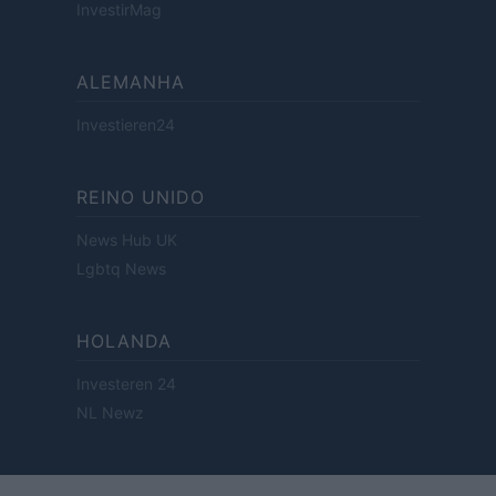
InvestirMag
ALEMANHA
Investieren24
REINO UNIDO
News Hub UK
Lgbtq News
HOLANDA
Investeren 24
NL Newz