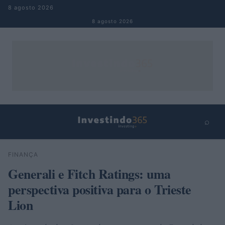
Pular para o conteúdo
8 agosto 2026
8 agosto 2026
⌕
×
⌕
FINANÇA
Buscar
Generali e Fitch Ratings: uma
perspectiva positiva para o Trieste
Lion