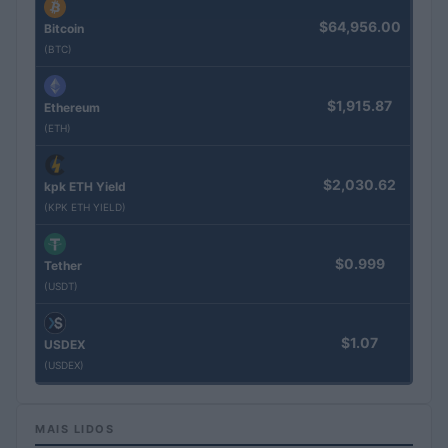
$64,956.00
Bitcoin
(BTC)
$1,915.87
Ethereum
(ETH)
$2,030.62
kpk ETH Yield
(KPK ETH YIELD)
$0.999
Tether
(USDT)
$1.07
USDEX
(USDEX)
MAIS LIDOS