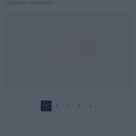
Edoardo Vitali · 27 maio 2026
1
2
3
4
→