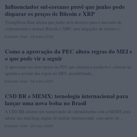
Influenciador sul-coreano prevê que junho pode
CRYPTO
disparar os preços de Bitcoin e XRP
YoungHoon Kim afirma que junho será decisivo para o mercado de
criptomoedas e destaca Bitcoin e XRP; suas alegações de retorno e…
Edoardo Vitali · 28 maio 2026
Como a aprovação da PEC altera regras do MEI e
FINANÇA
o que pode vir a seguir
A aprovação em dois turnos da PEC que elimina a escala 6×1 colocou na
agenda a revisão das regras do MEI: possibilidade…
Edoardo Vitali · 28 maio 2026
CSD BR e MEMX: tecnologia internacional para
NEWS
lançar uma nova bolsa no Brasil
A CSD BR assinou um memorando de entendimento com a MEMX para
adotar um matching engine de padrão internacional, com apoio de…
Edoardo Vitali · 28 maio 2026