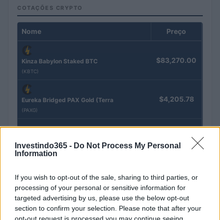
COTAÇÕES CRYPTO
Nome
Preço
$83,270.00
Kinza Babylon Staked BTC
(KBTC)
$4,205.78
Eureka Bridged PAX Gold (Terra
(PAXG)
$0.022
JDB
Investindo365 -
Do Not Process My Personal
(JDB)
Information
$2,034.90
If you wish to opt-out of the sale, sharing to third parties, or
kpk ETH Prime
processing of your personal or sensitive information for
(KPK ETH PRIME)
targeted advertising by us, please use the below opt-out
section to confirm your selection. Please note that after your
$85,763.00
SyBTC
opt-out request is processed you may continue seeing