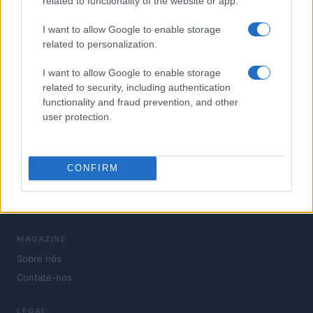
related to functionality of the website or app.
I want to allow Google to enable storage
O novo portal para o mundo das finanças. Insights,
related to personalization.
notícias, comparações e estatísticas.
I want to allow Google to enable storage
related to security, including authentication
SEÇÕES
functionality and fraud prevention, and other
Finança
user protection.
Investimentos
Moedas criptográficas
Crypto
CONFIRM
Fisco
News
MAGAZINE
Sobre nós
Contate-nos
LEGAL