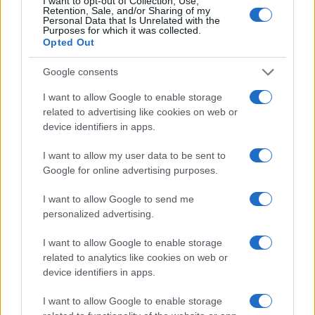
I want to opt-out of Collection, Use,
Retention, Sale, and/or Sharing of my
MAIS LIDOS
Personal Data that Is Unrelated with the
Purposes for which it was collected.
Opted Out
1
Amp de Previsão (AMP) 2023 – 2025 – 2030
Google consents
2
OnilX: Atrasos em pagamentos e bloqueio de bens revelam
crise na plataforma de investimentos
I want to allow Google to enable storage
related to advertising like cookies on web or
3
Gestores de grandes fundos veem eleição presidencial mais
device identifiers in apps.
equilibrada
I want to allow my user data to be sent to
4
Ministério da Fazenda define normas para anúncios de casas de
Google for online advertising purposes.
apostas
5
I want to allow Google to send me
Como a produção de feno próprio está transformando a
personalized advertising.
pecuária brasileira
I want to allow Google to enable storage
related to analytics like cookies on web or
device identifiers in apps.
I want to allow Google to enable storage