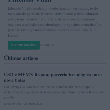
Edoardo Vitali coordenou a cobertura da reestruturação do
mercado de peixe de Palermo, defendendo a linha editorial
sobre transparência fiscal. Chefe de redação da economia,
traz para a redação uma abordagem pragmática e um detalhe
pessoal: ainda guarda cadernos das reuniões na Sala delle
Lapidi.
SEGUIR VIA RSS
40 articoli
Últimos artigos
CSD e MEMX firmam parceria tecnológica para
FINANÇA
nova bolsa
CSD avança ao assinar entendimento com MEMX para equipar a
plataforma de negociação da nova bolsa e aproximar grandes bancos do
projeto
Edoardo Vitali · 28 maio 2026