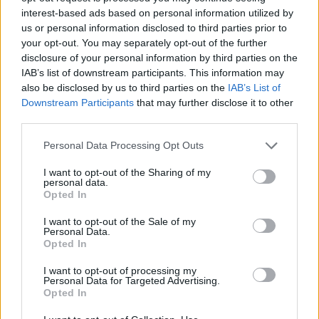
(SYBTC)
interest-based ads based on personal information utilized by
us or personal information disclosed to third parties prior to
your opt-out. You may separately opt-out of the further
$64,400.00
Bitcoin
disclosure of your personal information by third parties on the
(BTC)
IAB’s list of downstream participants. This information may
also be disclosed by us to third parties on the
IAB’s List of
Downstream Participants
that may further disclose it to other
$1,906.66
Ethereum
third parties.
(ETH)
Please note that this website/app uses one or more Google
Personal Data Processing Opt Outs
services and may gather and store information including but
$2,030.62
kpk ETH Yield
not limited to your visit or usage behaviour. You may click to
I want to opt-out of the Sharing of my
(KPK ETH YIELD)
personal data.
grant or deny consent to Google and its third-party tags to
Opted In
use your data for below specified purposes in below Google
consent section.
$0.999
Tether
I want to opt-out of the Sale of my
Personal Data.
(USDT)
Opted In
I want to opt-out of processing my
$1.07
USDEX
Personal Data for Targeted Advertising.
(USDEX)
Opted In