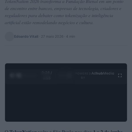
TokenNation 2026 transforma a Fundação Bienal em um ponto
de encontro entre bancos, empresas de tecnologia, criadores e
reguladores para debater como tokenização e inteligência
artificial estão remodelando negócios e cultura.
Edoardo Vitali
·
27 maio 2026
· 4 min
0:29 /
Ad
hub
Media
POWERED
1
/
4
3:55
BY
TokenNation
1 e 2 de junho
O
volta a São Paulo nos dias