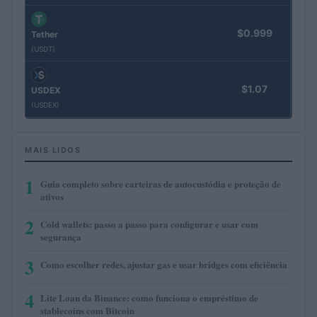
$0.999
Tether
(USDT)
$1.07
USDEX
(USDEX)
MAIS LIDOS
1
Guia completo sobre carteiras de autocustódia e proteção de
ativos
2
Cold wallets: passo a passo para configurar e usar com
segurança
3
Como escolher redes, ajustar gas e usar bridges com eficiência
4
Lite Loan da Binance: como funciona o empréstimo de
stablecoins com Bitcoin