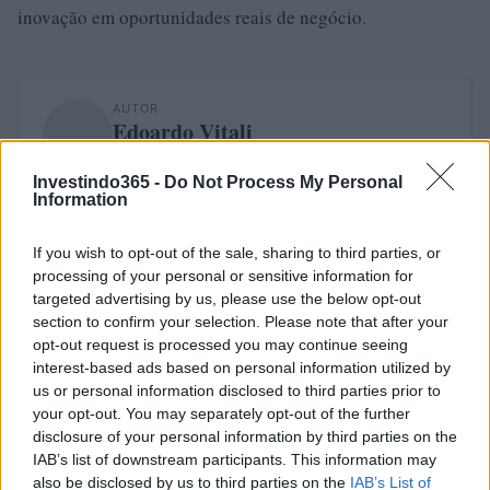
inovação em oportunidades reais de negócio.
AUTOR
Edoardo Vitali
Edoardo Vitali coordenou a cobertura da
Investindo365 -
Do Not Process My Personal
reestruturação do mercado de peixe de
Information
Palermo, defendendo a linha editorial sobre
transparência fiscal. Chefe de redação da
If you wish to opt-out of the sale, sharing to third parties, or
economia, traz para a redação uma
processing of your personal or sensitive information for
abordagem pragmática e um detalhe pessoal:
targeted advertising by us, please use the below opt-out
ainda guarda cadernos das reuniões na Sala
section to confirm your selection. Please note that after your
delle Lapidi.
opt-out request is processed you may continue seeing
interest-based ads based on personal information utilized by
us or personal information disclosed to third parties prior to
your opt-out. You may separately opt-out of the further
disclosure of your personal information by third parties on the
IAB’s list of downstream participants. This information may
also be disclosed by us to third parties on the
IAB’s List of