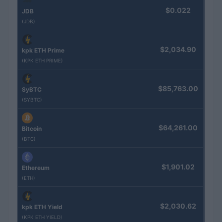
$0.022
JDB
(JDB)
$2,034.90
kpk ETH Prime
(KPK ETH PRIME)
$85,763.00
SyBTC
(SYBTC)
$64,261.00
Bitcoin
(BTC)
$1,901.02
Ethereum
(ETH)
$2,030.62
kpk ETH Yield
(KPK ETH YIELD)