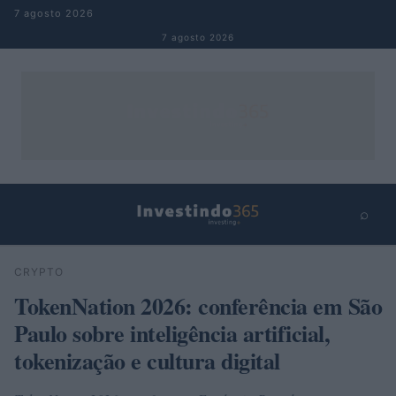
Pular para o conteúdo
7 agosto 2026
7 agosto 2026
⌕
×
⌕
CRYPTO
Buscar
TokenNation 2026: conferência em São
Paulo sobre inteligência artificial,
tokenização e cultura digital