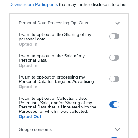
Downstream Participants
that may further disclose it to other
third parties.
Please note that this website/app uses one or more Google
Personal Data Processing Opt Outs
services and may gather and store information including but
not limited to your visit or usage behaviour. You may click to
I want to opt-out of the Sharing of my
personal data.
grant or deny consent to Google and its third-party tags to
Opted In
use your data for below specified purposes in below Google
consent section.
I want to opt-out of the Sale of my
Personal Data.
Opted In
I want to opt-out of processing my
Personal Data for Targeted Advertising.
Opted In
I want to opt-out of Collection, Use,
Retention, Sale, and/or Sharing of my
Personal Data that Is Unrelated with the
Continue lendo
Purposes for which it was collected.
Opted Out
CRYPTO
Google consents