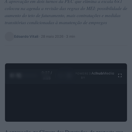
A aprovação em dois turnos da PEC que elimina a escala 6×1
colocou na agenda a revisão das regras do MEI: possibilidade de
aumento do teto de faturamento, mais contratações e medidas
transitórias condicionadas à manutenção de empregos
Edoardo Vitali
·
28 maio 2026
· 3 min
0:28 /
Ad
hub
Media
POWERED
1
/
4
3:55
BY
A aprovação, na Câmara dos Deputados, da proposta que