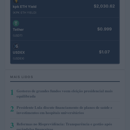
$2,030.62
kpk ETH Yield
(KPK ETH YIELD)
$0.999
Tether
(USDT)
$1.07
USDEX
(USDEX)
MAIS LIDOS
1
Gestores de grandes fundos veem eleição presidencial mais
equilibrada
2
Presidente Lula discute financiamento de planos de saúde e
investimentos em hospitais universitários
3
Reformas no Rioprevidência: Transparência e gestão após
escândalos financeiros