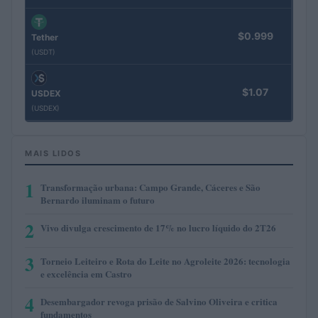
$0.999
Tether
(USDT)
$1.07
USDEX
(USDEX)
MAIS LIDOS
1
Transformação urbana: Campo Grande, Cáceres e São
Bernardo iluminam o futuro
2
Vivo divulga crescimento de 17% no lucro líquido do 2T26
3
Torneio Leiteiro e Rota do Leite no Agroleite 2026: tecnologia
e excelência em Castro
4
Desembargador revoga prisão de Salvino Oliveira e critica
fundamentos