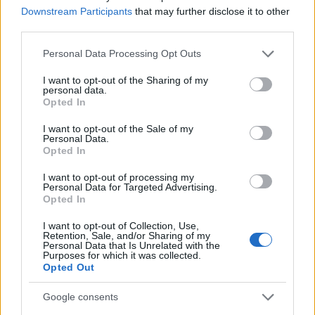
Downstream Participants
that may further disclose it to other
third parties.
Please note that this website/app uses one or more Google
Personal Data Processing Opt Outs
services and may gather and store information including but
not limited to your visit or usage behaviour. You may click to
I want to opt-out of the Sharing of my
personal data.
grant or deny consent to Google and its third-party tags to
Opted In
use your data for below specified purposes in below Google
consent section.
I want to opt-out of the Sale of my
Personal Data.
Opted In
I want to opt-out of processing my
Personal Data for Targeted Advertising.
Opted In
I want to opt-out of Collection, Use,
Retention, Sale, and/or Sharing of my
Personal Data that Is Unrelated with the
Continue lendo
Purposes for which it was collected.
Opted Out
NEWS
Google consents