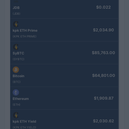
$0.022
JDB
(JDB)
$2,034.90
kpk ETH Prime
(KPK ETH PRIME)
$85,763.00
SyBTC
(SYBTC)
$64,801.00
Bitcoin
(BTC)
$1,909.87
Ethereum
(ETH)
$2,030.62
kpk ETH Yield
(KPK ETH YIELD)