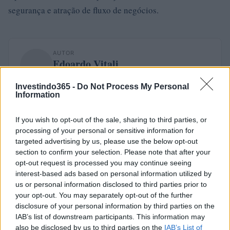
segurança e atração de fluxo de negócios.
AUTOR
Edoardo Vitali
Edoardo Vitali coordenou a cobertura da
Investindo365 -
Do Not Process My Personal
reestruturação do mercado de peixe de
Information
Palermo, defendendo a linha editorial sobre
transparência fiscal. Chefe de redação da
If you wish to opt-out of the sale, sharing to third parties, or
economia, traz para a redação uma
processing of your personal or sensitive information for
abordagem pragmática e um detalhe pessoal:
targeted advertising by us, please use the below opt-out
ainda guarda cadernos das reuniões na Sala
section to confirm your selection. Please note that after your
delle Lapidi.
opt-out request is processed you may continue seeing
interest-based ads based on personal information utilized by
us or personal information disclosed to third parties prior to
your opt-out. You may separately opt-out of the further
disclosure of your personal information by third parties on the
IAB’s list of downstream participants. This information may
also be disclosed by us to third parties on the
IAB’s List of