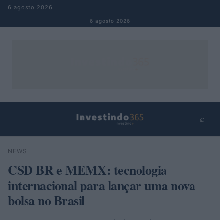
Pular para o conteúdo
6 agosto 2026
6 agosto 2026
⌕
×
⌕
NEWS
Buscar
CSD BR e MEMX: tecnologia
internacional para lançar uma nova
bolsa no Brasil