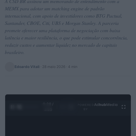
A CSD BR assinou um memorando de entendimento com a
MEMX para adotar um matching engine de padrão
internacional, com apoio de investidores como BTG Pactual,
Santander, CBOE, Citi, UBS e Morgan Stanley. A parceria
promete oferecer uma plataforma de negociação com baixa
latência e maior resiliência, o que pode estimular concorrência,
reduzir custos e aumentar liquidez no mercado de capitais
brasileiro.
Edoardo Vitali
·
28 maio 2026
· 4 min
0:29 /
Ad
hub
Media
POWERED
1
/
4
3:55
BY