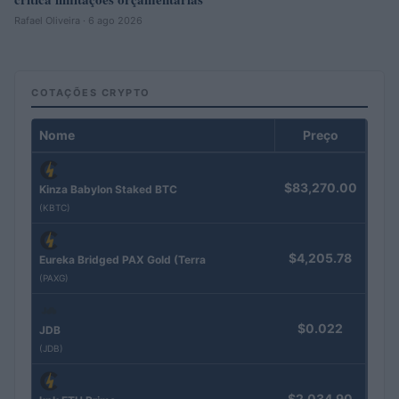
Rafael Oliveira · 6 ago 2026
COTAÇÕES CRYPTO
Nome
Preço
$83,270.00
Kinza Babylon Staked BTC
(KBTC)
$4,205.78
Eureka Bridged PAX Gold (Terra
(PAXG)
$0.022
JDB
(JDB)
$2,034.90