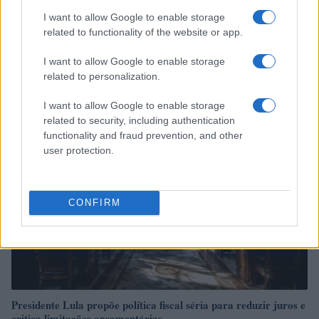
I want to allow Google to enable storage
related to functionality of the website or app.
Ouro e dólar sob pressão: como os mercados estão
respondendo às últimas notícias
I want to allow Google to enable storage
related to personalization.
Beatriz Almeida · 6 ago 2026
I want to allow Google to enable storage
FINANÇA
related to security, including authentication
functionality and fraud prevention, and other
user protection.
CONFIRM
Presidente Lula propõe política fiscal séria para reduzir juros e
critica limitações orçamentárias