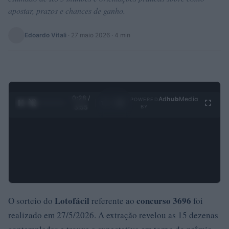
apostar, prazos e chances de ganho.
Edoardo Vitali
·
27 maio 2026
· 4 min
0:29 /
Ad
hub
Media
POWERED
1
/
4
3:55
BY
Lotofácil
concurso 3696
O sorteio do
referente ao
foi
realizado em 27/5/2026. A extração revelou as 15 dezenas