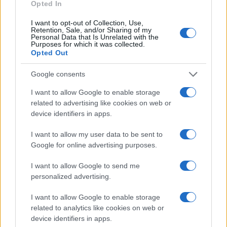
Opted In
I want to opt-out of Collection, Use,
Retention, Sale, and/or Sharing of my
Personal Data that Is Unrelated with the
Purposes for which it was collected.
Opted Out
Autoridades do Fed avaliam impacto dos investimentos
Google consents
acelerados em inteligência artificial
I want to allow Google to enable storage
Beatriz Almeida · 7 ago 2026
related to advertising like cookies on web or
device identifiers in apps.
FINANÇA
I want to allow my user data to be sent to
Google for online advertising purposes.
I want to allow Google to send me
personalized advertising.
I want to allow Google to enable storage
related to analytics like cookies on web or
device identifiers in apps.