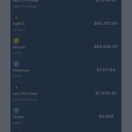
kpk ETH Prime
(KPK ETH PRIME)
$85,763.00
SyBTC
(SYBTC)
$64,845.00
Bitcoin
(BTC)
$1,911.84
Ethereum
(ETH)
$2,030.62
kpk ETH Yield
(KPK ETH YIELD)
$0.999
Tether
(USDT)