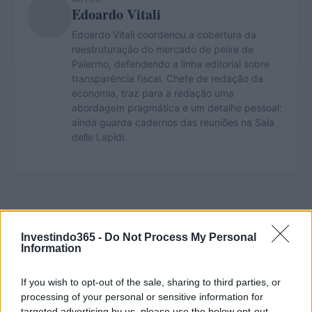
Edoardo Vitali
Edoardo Vitali coordenou a cobertura da
reestruturação do mercado de peixe de
Palermo, defendendo a linha editorial sobre
transparência fiscal. Chefe de redação da
economia, traz para a redação uma
abordagem pragmática e um detalhe pessoal:
ainda guarda cadernos das reuniões na Sala
delle Lapidi.
Investindo365 -
Do Not Process My Personal
Information
If you wish to opt-out of the sale, sharing to third parties, or
processing of your personal or sensitive information for
targeted advertising by us, please use the below opt-out