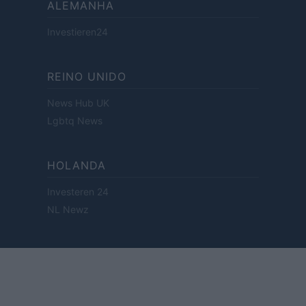
ALEMANHA
Investieren24
REINO UNIDO
News Hub UK
Lgbtq News
HOLANDA
Investeren 24
NL Newz