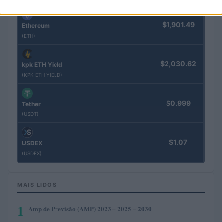
$1,901.49
Ethereum
(ETH)
$2,030.62
kpk ETH Yield
(KPK ETH YIELD)
$0.999
Tether
(USDT)
$1.07
USDEX
(USDEX)
MAIS LIDOS
1
Amp de Previsão (AMP) 2023 – 2025 – 2030