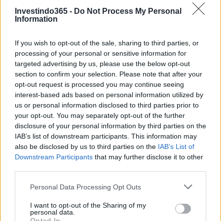
INVESTIMENTOS
Investindo365 -
Do Not Process My Personal
Information
If you wish to opt-out of the sale, sharing to third parties, or
processing of your personal or sensitive information for
targeted advertising by us, please use the below opt-out
section to confirm your selection. Please note that after your
opt-out request is processed you may continue seeing
interest-based ads based on personal information utilized by
us or personal information disclosed to third parties prior to
your opt-out. You may separately opt-out of the further
Greg Abel assume liderança enquanto ações da
disclosure of your personal information by third parties on the
IAB’s list of downstream participants. This information may
Berkshire recuam
also be disclosed by us to third parties on the
IAB’s List of
Berkshire reúne investidores no momento em que as ações ficam atrás do
Downstream Participants
that may further disclose it to other
S&P 500 e o mercado questiona a transição de liderança
third parties.
Andrea Innocenti · 2 maio 2026
Please note that this website/app uses one or more Google
Personal Data Processing Opt Outs
services and may gather and store information including but
not limited to your visit or usage behaviour. You may click to
I want to opt-out of the Sharing of my
personal data.
grant or deny consent to Google and its third-party tags to
Opted In