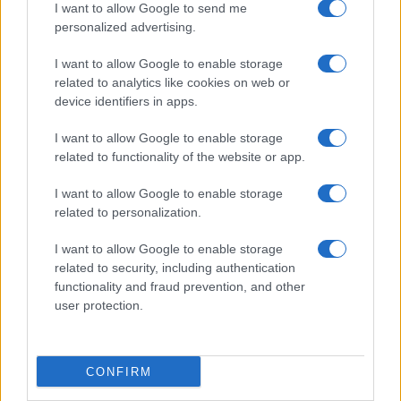
I want to allow Google to send me
$83,270.00
Kinza Babylon Staked BTC
personalized advertising.
(KBTC)
I want to allow Google to enable storage
related to analytics like cookies on web or
$4,205.78
Eureka Bridged PAX Gold (Terra
device identifiers in apps.
(PAXG)
I want to allow Google to enable storage
related to functionality of the website or app.
$0.022
JDB
(JDB)
I want to allow Google to enable storage
related to personalization.
$2,034.90
kpk ETH Prime
I want to allow Google to enable storage
(KPK ETH PRIME)
related to security, including authentication
functionality and fraud prevention, and other
$85,763.00
user protection.
SyBTC
(SYBTC)
CONFIRM
$64,370.00
Bitcoin
(BTC)