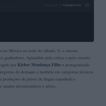
Ad
hub
Media
POWERED BY
ada no México na noite do sábado, 9, o cinema
 os ganhadores. Aplaudido pela crítica e pelo circuito
Kleber Mendonça Filho
irigido por
e protagonizado
ategorias de destaque e também em categorias técnicas
u produções de países de língua espanhola e
ão quanto documentários e séries.