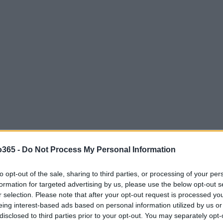
o365 -
Do Not Process My Personal Information
adura militar, vinha colecionando elogios em festivais
to opt-out of the sale, sharing to third parties, or processing of your per
formation for targeted advertising by us, please use the below opt-out s
ítulo teve presença nas principais listas de menções do
r selection. Please note that after your opt-out request is processed y
qui
. Apesar de ter sido submetido ao processo do
eing interest-based ads based on personal information utilized by us or
disclosed to third parties prior to your opt-out. You may separately opt-
a cerimônia internacional; na categoria de língua