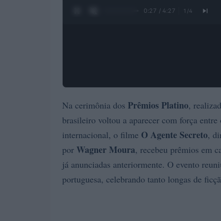
0:28 / 4:27
1
/
4
Prêmios Platino
Na cerimônia dos
, realiz
brasileiro voltou a aparecer com força entre
O Agente Secreto
internacional, o filme
, d
Wagner Moura
por
, recebeu prêmios em c
já anunciadas anteriormente. O evento reuni
portuguesa, celebrando tanto longas de ficç