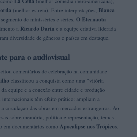
La Cena
os como
(melhor comédia ibero-americana),
Sorda
Blanca
(melhor estreia). Entre interpretações,
O Eternauta
 segmento de minisséries e séries,
Ricardo Darín
cimento a
e a equipe criativa liderada
tram diversidade de gêneros e países em destaque.
nte para o audiovisual
suscitou comentários de celebração na comunidade
ilho
classificou a conquista como uma “vitória
s da equipe e a conexão entre cidade e produção
s internacionais têm efeito prático: ampliam a
em a circulação das obras em mercados estrangeiros. Ao
as sobre memória, política e representação, temas
Apocalipse nos Trópicos
o em documentários como
.