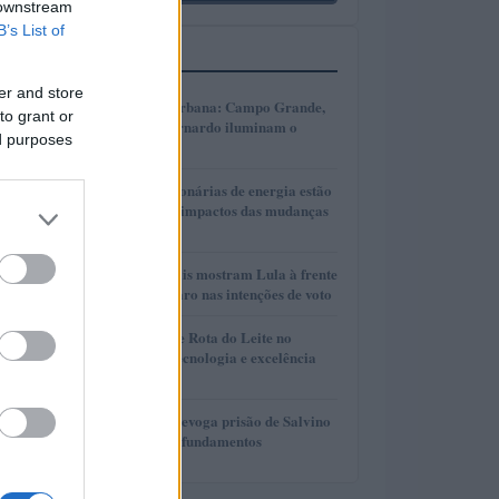
 downstream
B’s List of
MAIS LIDOS
er and store
1
Transformação urbana: Campo Grande,
to grant or
Cáceres e São Bernardo iluminam o
ed purposes
futuro
2
Como as concessionárias de energia estão
se adaptando aos impactos das mudanças
climáticas
3
Pesquisas eleitorais mostram Lula à frente
de Flávio Bolsonaro nas intenções de voto
4
Torneio Leiteiro e Rota do Leite no
Agroleite 2026: tecnologia e excelência
em Castro
5
Desembargador revoga prisão de Salvino
Oliveira e critica fundamentos