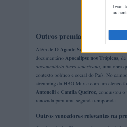
I want t
authenti
Outros premiados brasileiros
O Agente Secreto
Além de
, outras produçõ
Apocalipse nos Trópicos
documentário
, d
documentário ibero-americano
, uma obra qu
contexto político e social do País. No campo
streaming da HBO Max e com um elenco f
Antonelli
Camila Queiroz
e
, conquistou o
renovada para uma segunda temporada.
Outros vencedores relevantes na p