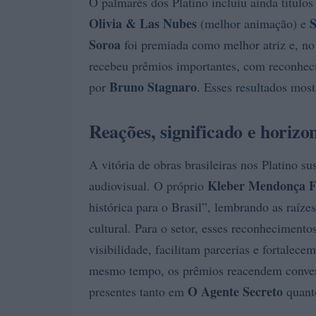
O palmarés dos Platino incluiu ainda títul
Olivia & Las Nubes
(melhor animação) e
Soroa
foi premiada como melhor atriz e, no
recebeu prêmios importantes, com reconhe
Bruno Stagnaro
por
. Esses resultados mos
Reações, significado e horizo
A vitória de obras brasileiras nos Platino 
Kleber Mendonça F
audiovisual. O próprio
histórica para o Brasil”, lembrando as raíze
cultural. Para o setor, esses reconhecimento
visibilidade, facilitam parcerias e fortalec
mesmo tempo, os prêmios reacendem convers
O Agente Secreto
presentes tanto em
quant