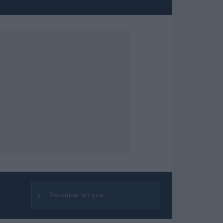
⌕
Buscar