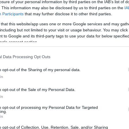
losure of your personal information by third parties on the IAB’s list of
Valor Sentimental
eguês
. A repercussão da vitória nos
. This information may also be disclosed by us to third parties on the
IA
o cinema brasileiro na cena ibero-americana.
Participants
that may further disclose it to other third parties.
 that this website/app uses one or more Google services and may gath
o nas categorias centrais
including but not limited to your visit or usage behaviour. You may click 
 to Google and its third-party tags to use your data for below specifi
ogle consent section.
o
foi agraciado nas principais categorias: levou o
melhor direção
ficção
, além de conquistas para
l Data Processing Opt Outs
melhor roteiro
gner Moura) e
. Essas vitórias
o opt-out of the Sharing of my personal data.
o diretor quanto a intensidade da interpretação de
In
os representam um reconhecimento amplo que vai
 capacidade do longa de dialogar com memória histórica
o opt-out of the Sale of my Personal Data.
In
to opt-out of processing my Personal Data for Targeted
ing.
to paralelo
In
, a produção também foi lembrada em prêmios técnicos
o opt-out of Collection, Use, Retention, Sale, and/or Sharing