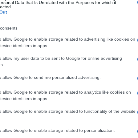
ersonal Data that Is Unrelated with the Purposes for which it
música
 filme conquistou prêmios em áreas como
lected.
Out
ão de montagem
direção de arte
e
. Essas distinções
uação ou ao roteiro, mas envolveu uma equipe técnica
consents
tiva do longa. O acúmulo dessas honrarias reforça a
o allow Google to enable storage related to advertising like cookies on
 todos os seus aspectos.
evice identifiers in apps.
o allow my user data to be sent to Google for online advertising
s.
to allow Google to send me personalized advertising.
o allow Google to enable storage related to analytics like cookies on
evice identifiers in apps.
o allow Google to enable storage related to functionality of the website
o allow Google to enable storage related to personalization.