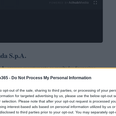
Ad
hub
Media
POWERED BY
ada S.p.A.
.A.
aprovou recentemente os resultados financeiros
do um caminho de crescimento robusto e sustentável.
o365 -
Do Not Process My Personal Information
euros, um aumento de
18%
em relação ao mesmo
onstantes. Esse resultado é particularmente
to opt-out of the sale, sharing to third parties, or processing of your per
formation for targeted advertising by us, please use the below opt-out s
acterizado por desafios e incertezas
r selection. Please note that after your opt-out request is processed y
eing interest-based ads based on personal information utilized by us or
disclosed to third parties prior to your opt-out. You may separately opt-