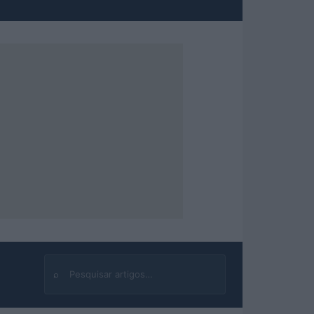
⌕
Buscar