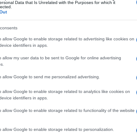
ersonal Data that Is Unrelated with the Purposes for which it
lected.
3,425 bilhões de
 tendência excepcional, totalizando
Out
em uma base anual. O terceiro trimestre confirmou
18%, demonstrando a resiliência da marca
milar de
consents
Prada
rca
superou a média do mercado, com um
o allow Google to enable storage related to advertising like cookies on
, destacando a eficácia das estratégias de marketing e
evice identifiers in apps.
o allow my user data to be sent to Google for online advertising
s.
to allow Google to send me personalized advertising.
o allow Google to enable storage related to analytics like cookies on
evice identifiers in apps.
o allow Google to enable storage related to functionality of the website
o allow Google to enable storage related to personalization.