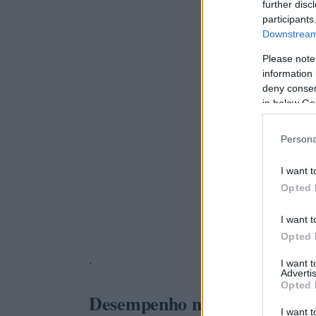
further disc
participants
Downstream 
Please note
information 
deny consent
in below Go
Persona
I want t
Opted 
I want t
Opted 
.
I want 
Advertis
Opted 
Desempenho no setor de vare
I want t