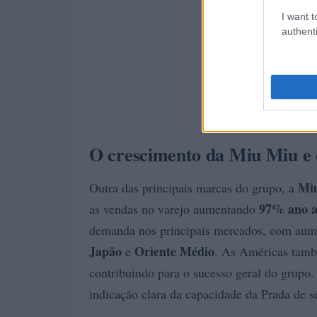
I want t
authenti
O crescimento da Miu Miu e 
Mi
Outra das principais marcas do grupo, a
97% ano a
as vendas no varejo aumentando
demanda nos principais mercados, com aume
Japão
Oriente Médio
e
. As Américas tamb
contribuindo para o sucesso geral do grupo
indicação clara da capacidade da Prada de 