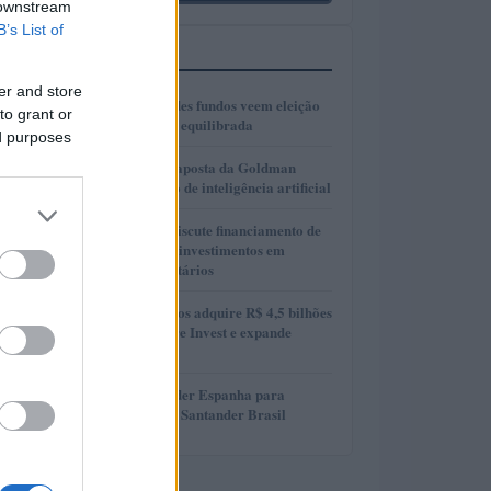
 downstream
B’s List of
MAIS LIDOS
er and store
1
Gestores de grandes fundos veem eleição
to grant or
presidencial mais equilibrada
ed purposes
2
AlphaAI: A nova aposta da Goldman
Sachs no mercado de inteligência artificial
3
Presidente Lula discute financiamento de
planos de saúde e investimentos em
hospitais universitários
4
MAG Investimentos adquire R$ 4,5 bilhões
em FIDCs da More Invest e expande
atuação
5
Oferta do Santander Espanha para
adquirir ações do Santander Brasil