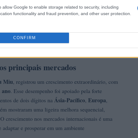
o allow Google to enable storage related to security, including
cation functionality and fraud prevention, and other user protection.
CONFIRM
os principais mercados
u Miu
, registrou um crescimento extraordinário, com
 ano
. Esse desempenho foi apoiado pela forte
Ásia-Pacífico
Europa
ntos de dois dígitos na
,
,
ém mostraram uma ligeira melhora sequencial,
. O crescimento nos mercados internacionais é uma
se adaptar e prosperar em um ambiente