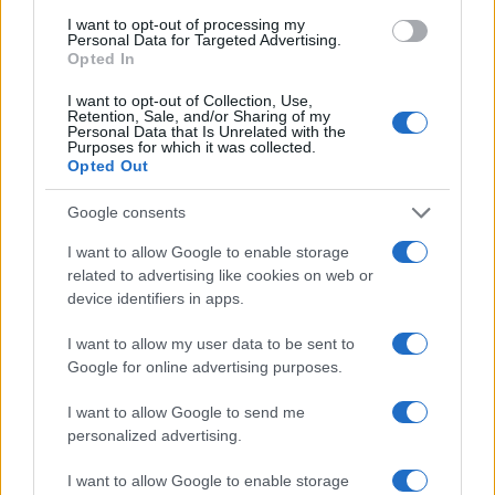
I want to opt-out of processing my
Personal Data for Targeted Advertising.
Opted In
Rendimentos de R$ 10 mil em diferentes investimentos com a
Selic a 14%
I want to opt-out of Collection, Use,
Retention, Sale, and/or Sharing of my
Bruno Costa · 7 ago 2026
Personal Data that Is Unrelated with the
Purposes for which it was collected.
Opted Out
COTAÇÕES CRYPTO
Google consents
I want to allow Google to enable storage
Nome
Preço
related to advertising like cookies on web or
device identifiers in apps.
$83,270.00
Kinza Babylon Staked BTC
I want to allow my user data to be sent to
(KBTC)
Google for online advertising purposes.
$4,205.78
I want to allow Google to send me
Eureka Bridged PAX Gold (Terra
personalized advertising.
(PAXG)
I want to allow Google to enable storage