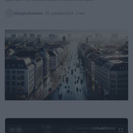
Giorgia Stromeo
·
30 outubro 2024
· 2 min
0:28 /
Ad
hub
Media
POWERED
1
/
4
4:27
BY