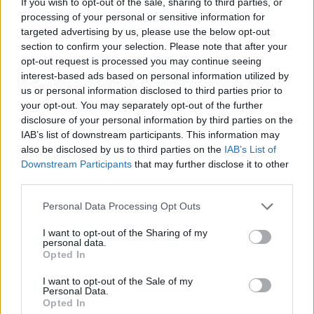
If you wish to opt-out of the sale, sharing to third parties, or
processing of your personal or sensitive information for
targeted advertising by us, please use the below opt-out
section to confirm your selection. Please note that after your
opt-out request is processed you may continue seeing
interest-based ads based on personal information utilized by
us or personal information disclosed to third parties prior to
Rafael Sachete assume nova posição no Assaí: o que isso
your opt-out. You may separately opt-out of the further
significa para a empresa
disclosure of your personal information by third parties on the
Bruno Costa · 8 ago 2026
IAB’s list of downstream participants. This information may
also be disclosed by us to third parties on the
IAB’s List of
FINANÇA
Downstream Participants
that may further disclose it to other
third parties.
Please note that this website/app uses one or more Google
Personal Data Processing Opt Outs
services and may gather and store information including but
not limited to your visit or usage behaviour. You may click to
I want to opt-out of the Sharing of my
personal data.
grant or deny consent to Google and its third-party tags to
Opted In
use your data for below specified purposes in below Google
consent section.
I want to opt-out of the Sale of my
Personal Data.
Opted In