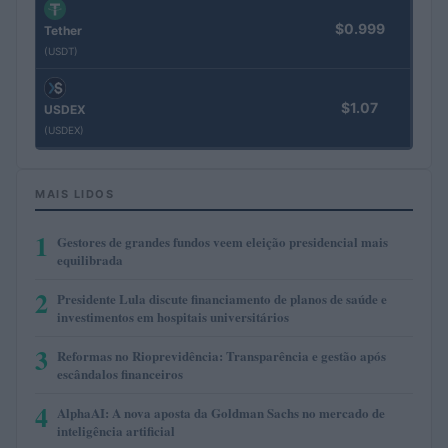
$0.999
Tether
(USDT)
$1.07
USDEX
(USDEX)
MAIS LIDOS
1
Gestores de grandes fundos veem eleição presidencial mais
equilibrada
2
Presidente Lula discute financiamento de planos de saúde e
investimentos em hospitais universitários
3
Reformas no Rioprevidência: Transparência e gestão após
escândalos financeiros
4
AlphaAI: A nova aposta da Goldman Sachs no mercado de
inteligência artificial