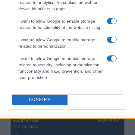
$0.022
JDB
related to analytics like cookies on web or
(JDB)
device identifiers in apps.
I want to allow Google to enable storage
$2,034.90
kpk ETH Prime
related to functionality of the website or app.
(KPK ETH PRIME)
I want to allow Google to enable storage
related to personalization.
$85,763.00
SyBTC
(SYBTC)
I want to allow Google to enable storage
related to security, including authentication
functionality and fraud prevention, and other
$65,111.00
Bitcoin
user protection.
(BTC)
$1,922.95
Ethereum
CONFIRM
(ETH)
$2,030.62
kpk ETH Yield
(KPK ETH YIELD)