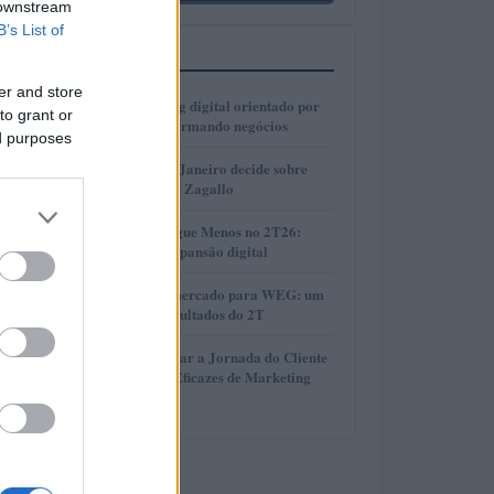
 downstream
B’s List of
MAIS LIDOS
er and store
1
Como o marketing digital orientado por
to grant or
dados está transformando negócios
ed purposes
2
Justiça do Rio de Janeiro decide sobre
divisão de bens de Zagallo
3
Resultados da Pague Menos no 2T26:
lucro, receita e expansão digital
4
Perspectivas do mercado para WEG: um
olhar sobre os resultados do 2T
5
Como Potencializar a Jornada do Cliente
com Estratégias Eficazes de Marketing
Digital