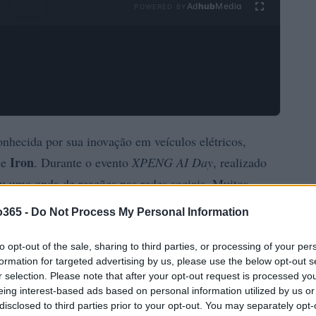
Ad
hub
Media
POWERED BY
onhecida por sua inovação em veículos elétricos,
Iron
de
. Durante o evento
XPENG AI Day
, realizado
 uma onda de reações nas redes sociais. Muitos
ô não seria, na verdade, uma pessoa disfarçada.
o365 -
Do Not Process My Personal Information
to opt-out of the sale, sharing to third parties, or processing of your per
formation for targeted advertising by us, please use the below opt-out s
r selection. Please note that after your opt-out request is processed y
eing interest-based ads based on personal information utilized by us or
disclosed to third parties prior to your opt-out. You may separately opt-