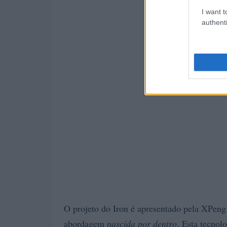
I want t
authenti
O projeto do Iron é apresentado pela XPeng
abordagem
nascida por dentro
. Esta tecnol