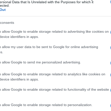
ersonal Data that Is Unrelated with the Purposes for which it
lected.
essiona ao realizar uma série de movimentos
Out
sso é autêntico? Para esclarecer essa dúvida, a
a estrutura interna. Durante o processo, foram
consents
ormam um sistema meticulosamente projetado para
o allow Google to enable storage related to advertising like cookies on
evice identifiers in apps.
o allow my user data to be sent to Google for online advertising
s.
e proporciona uma ampla gama de movimentos,
to allow Google to send me personalized advertising.
82 graus de
 camada externa. Com impressionantes
o allow Google to enable storage related to analytics like cookies on
lações
, o robô foi desenvolvido para executar tarefas
evice identifiers in apps.
inteligência
trole é aprimorado por três chips de
3000 TOPS
o allow Google to enable storage related to functionality of the website
capacidade computacional de
. Esse nível
processar os dados necessários à imitação dos
o allow Google to enable storage related to personalization.