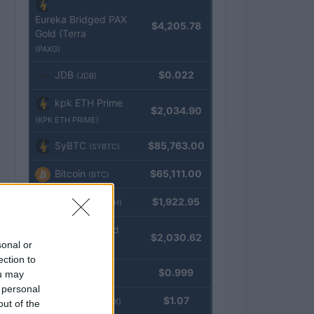
Eureka Bridged PAX
$4,205.78
Gold (Terra
(PAXG)
JDB
$0.022
(JDB)
kpk ETH Prime
$2,034.90
(KPK ETH PRIME)
SyBTC
$85,763.00
(SYBTC)
Bitcoin
$65,111.00
(BTC)
Ethereum
$1,922.95
(ETH)
kpk ETH Yield
$2,030.62
sonal or
(KPK ETH YIELD)
ection to
Tether
$0.999
ou may
(USDT)
 personal
USDEX
$1.07
(USDEX)
out of the