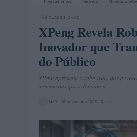
Investimentos
Finança
Moedas cripto
NÃO CLASSIFICADO
XPeng Revela Ro
Inovador que Tra
do Público
XPeng apresenta o robô Iron, que provoca 
movimentos quase humanos.
Staff
·
15 novembro 2025
· 3 min