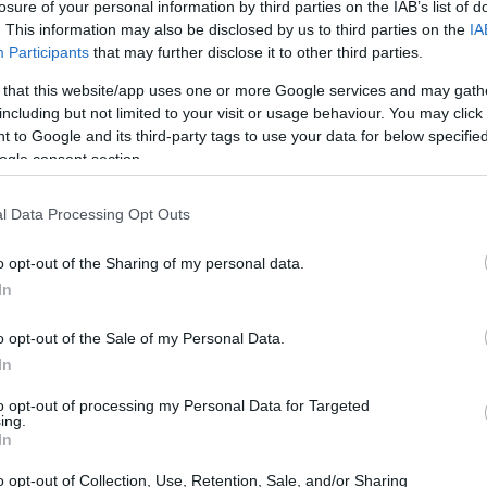
losure of your personal information by third parties on the IAB’s list of
. This information may also be disclosed by us to third parties on the
IA
Participants
that may further disclose it to other third parties.
 that this website/app uses one or more Google services and may gath
including but not limited to your visit or usage behaviour. You may click 
 to Google and its third-party tags to use your data for below specifi
ogle consent section.
l Data Processing Opt Outs
o opt-out of the Sharing of my personal data.
In
He Xiaopeng
g,
, tomou uma atitude inusitada. Ele
te do robô diante do público. Essa ação não apenas
o opt-out of the Sale of my Personal Data.
tacou a complexidade de sua engenharia, demonstrando
In
verdade, mecânicos.
to opt-out of processing my Personal Data for Targeted
ing.
In
o opt-out of Collection, Use, Retention, Sale, and/or Sharing