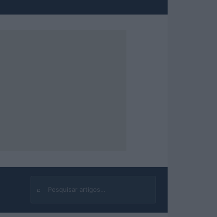
⌕
Buscar