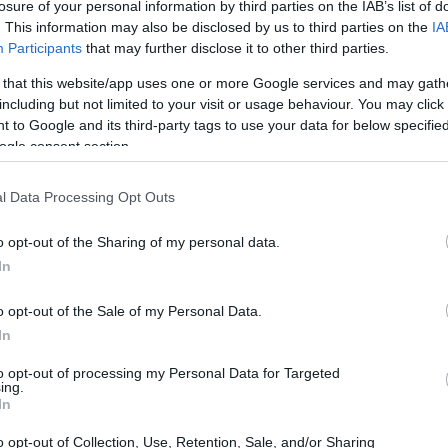
losure of your personal information by third parties on the IAB’s list of
. This information may also be disclosed by us to third parties on the
IA
Participants
that may further disclose it to other third parties.
 that this website/app uses one or more Google services and may gath
including but not limited to your visit or usage behaviour. You may click 
 to Google and its third-party tags to use your data for below specifi
ogle consent section.
l Data Processing Opt Outs
o opt-out of the Sharing of my personal data.
In
o opt-out of the Sale of my Personal Data.
In
to opt-out of processing my Personal Data for Targeted
ing.
In
, enquanto o Dow Jones Industrial Average ganhou
o opt-out of Collection, Use, Retention, Sale, and/or Sharing