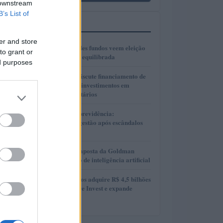
 downstream
B’s List of
MAIS LIDOS
er and store
1
Gestores de grandes fundos veem eleição
to grant or
presidencial mais equilibrada
ed purposes
2
Presidente Lula discute financiamento de
planos de saúde e investimentos em
hospitais universitários
3
Reformas no Rioprevidência:
Transparência e gestão após escândalos
financeiros
4
AlphaAI: A nova aposta da Goldman
Sachs no mercado de inteligência artificial
5
MAG Investimentos adquire R$ 4,5 bilhões
em FIDCs da More Invest e expande
atuação