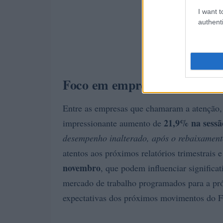
I want t
authenti
Foco em empresas e relatório
Entre as empresas que chamaram a atenção,
21,9% na sessã
impressionante aumento de
desempenho inalterado, após o rebaixamen
atentos aos próximos relatórios trimestrais 
novembro
, que podem influenciar signific
mercado de trabalho programados para a pró
expectativas dos próximos movimentos do F