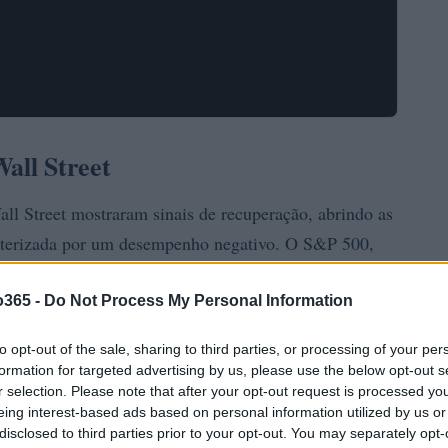
all Street
all Street mostraram sinais de recuperação, abrindo as
cterizada por um desempenho negativo. O S&P 500,
0,5%
m aumento de
, mas se prepara para interromper
ecutivas. Esse cenário levanta questões sobre a
o365 -
Do Not Process My Personal Information
futuras dos
to opt-out of the sale, sharing to third parties, or processing of your per
formation for targeted advertising by us, please use the below opt-out s
r selection. Please note that after your opt-out request is processed y
eing interest-based ads based on personal information utilized by us or
disclosed to third parties prior to your opt-out. You may separately opt-