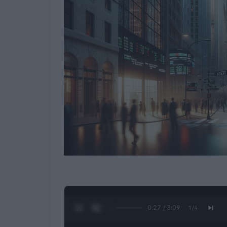
0:28 / 3:09
1
/
4