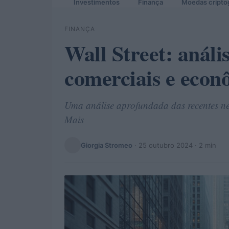
Investimentos
Finança
Moedas cripto
FINANÇA
Wall Street: análi
comerciais e econ
Uma análise aprofundada das recentes neg
Mais
Giorgia Stromeo
·
25 outubro 2024
· 2 min