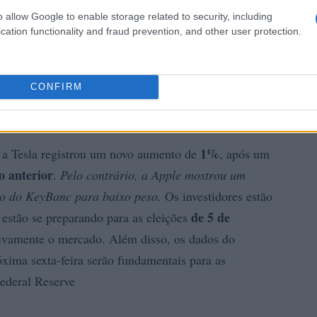
o allow Google to enable storage related to security, including
cation functionality and fraud prevention, and other user protection.
CONFIRM
s trimestrais
1%
 a Tesla registrou um novo aumento de
, após um
o anterior
.
Pelo contrário, a Apple mostrou um
to do KeyBanc para baixo peso.
Os investidores estão
de 5 de
e estão se preparando para as eleições
ativamente o mercado. Além disso, os dados do
xima sexta-feira serão fundamentais para as
ederal Reserve