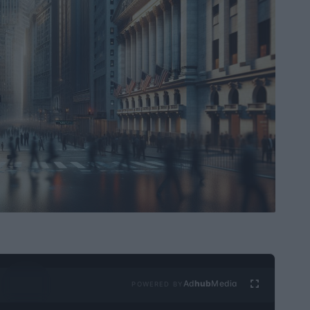
Ad
hub
Media
POWERED BY