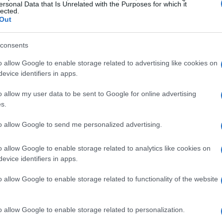
m mercado que, apesar das incertezas, continua
ersonal Data that Is Unrelated with the Purposes for which it
lected.
esouro de 10 anos caíram três pontos base para
Out
dólar permaneceu praticamente inalterada em
consents
iais para entender as tendências atuais e as
o allow Google to enable storage related to advertising like cookies on
evice identifiers in apps.
o allow my user data to be sent to Google for online advertising
s.
to allow Google to send me personalized advertising.
o allow Google to enable storage related to analytics like cookies on
evice identifiers in apps.
o allow Google to enable storage related to functionality of the website
o allow Google to enable storage related to personalization.