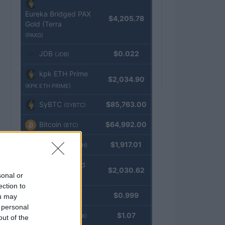
Eureka Bridged PAX
$4,205.78
Gold (Terra
(PAXG)
JDB
$0.022
(JDB)
kpk ETH Prime
$2,034.90
(KPK ETH PRIME)
SyBTC
$85,763.00
(SYBTC)
Bitcoin
$64,992.00
(BTC)
Ethereum
$1,917.01
(ETH)
kpk ETH Yield
$2,030.62
sonal or
(KPK ETH YIELD)
ection to
Tether
$0.999
ou may
(USDT)
 personal
USDEX
$1.07
(USDEX)
out of the