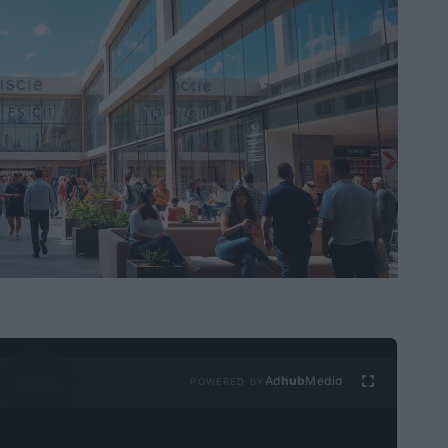
Ad
hub
Media
POWERED BY