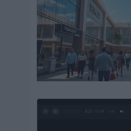
0:28 / 3:19
1
/
4