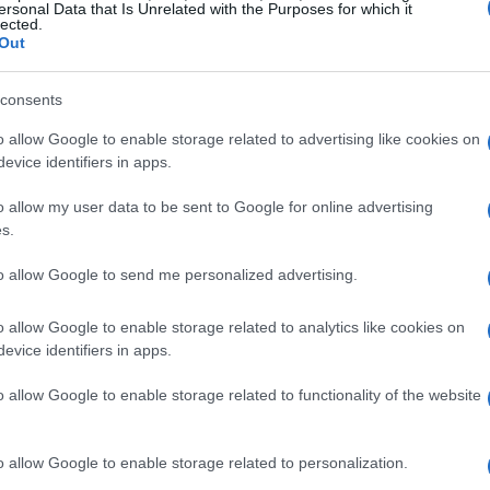
ersonal Data that Is Unrelated with the Purposes for which it
,1%. Atualmente, o VISC11 apresenta um resultado
lected.
do quase dois meses de distribuições. Coelho
Out
ularmente tranquilizador no setor cíclico de
consents
o allow Google to enable storage related to advertising like cookies on
evice identifiers in apps.
Receita Operacional
 tendência positiva, com a
tando um crescimento anual de 7% a 8%, enquanto as
o allow my user data to be sent to Google for online advertising
s.
 de caixa projetadas do fundo, que totalizam R$ 230
té 2027, com a expectativa de que uma redução nas
to allow Google to send me personalized advertising.
ssões e yields aprimorados, visando R$ 0,90 por ação
o allow Google to enable storage related to analytics like cookies on
evice identifiers in apps.
o allow Google to enable storage related to functionality of the website
o allow Google to enable storage related to personalization.