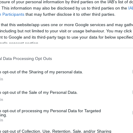
losure of your personal information by third parties on the IAB’s list of
. This information may also be disclosed by us to third parties on the
IA
Participants
that may further disclose it to other third parties.
 that this website/app uses one or more Google services and may gath
including but not limited to your visit or usage behaviour. You may click 
 to Google and its third-party tags to use your data for below specifi
ogle consent section.
l Data Processing Opt Outs
VISC11
, o
(Vinci Shopping Centers), que se
o opt-out of the Sharing of my personal data.
enção de seus resultados acumulados enquanto
In
 que, no último ano até julho, o fundo gerou R$ 0,86
o opt-out of the Sale of my Personal Data.
$ 0,98 por ação em receita não distribuída.
In
de financeira
to opt-out of processing my Personal Data for Targeted
ing.
In
icional de 25% no Shopping Paralela, em Salvador,
o opt-out of Collection, Use, Retention, Sale, and/or Sharing