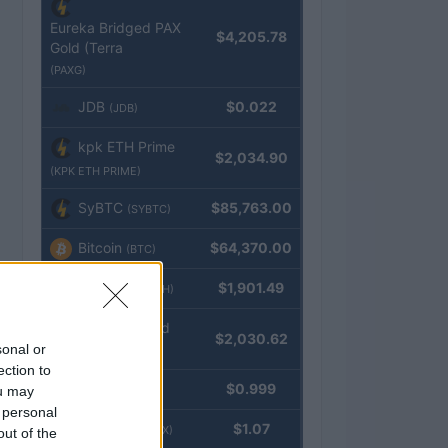
Eureka Bridged PAX
$4,205.78
Gold (Terra
(PAXG)
JDB
$0.022
(JDB)
kpk ETH Prime
$2,034.90
(KPK ETH PRIME)
SyBTC
$85,763.00
(SYBTC)
Bitcoin
$64,370.00
(BTC)
Ethereum
$1,901.49
(ETH)
kpk ETH Yield
$2,030.62
sonal or
(KPK ETH YIELD)
ection to
Tether
$0.999
ou may
(USDT)
 personal
USDEX
$1.07
(USDEX)
out of the