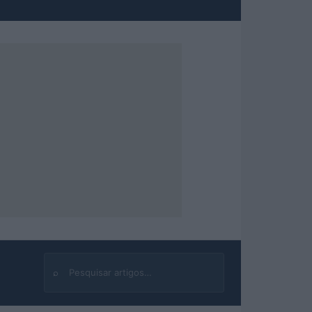
⌕
Buscar