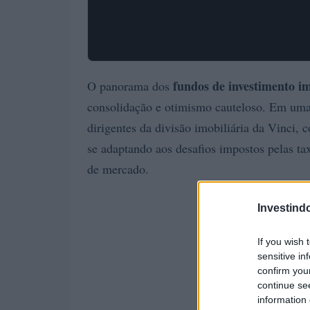
fundos de investimento im
O panorama dos
consolidação e otimismo cauteloso. Em uma r
dirigentes da divisão imobiliária da Vinci,
se adaptando aos desafios impostos pelas tax
de mercado.
Investind
If you wish 
sensitive in
confirm you
continue se
information 