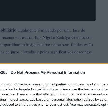
obiliário
atualmente é marcado por uma fase de
ecente entrevista, Ilan Nigri e Rodrigo Coelho, co-
 compartilharam insights sobre como seus fundos estão
as de juros elevadas e pelos significativos descontos
o365 -
Do Not Process My Personal Information
to opt-out of the sale, sharing to third parties, or processing of your per
formation for targeted advertising by us, please use the below opt-out s
r selection. Please note that after your opt-out request is processed y
eing interest-based ads based on personal information utilized by us or
disclosed to third parties prior to your opt-out. You may separately opt-