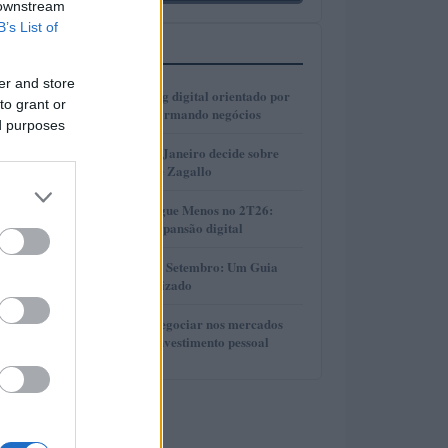
 downstream
B’s List of
MAIS LIDOS
er and store
1
Como o marketing digital orientado por
to grant or
dados está transformando negócios
ed purposes
2
Justiça do Rio de Janeiro decide sobre
divisão de bens de Zagallo
3
Resultados da Pague Menos no 2T26:
lucro, receita e expansão digital
4
Taxas de CDB em Setembro: Um Guia
Completo e Atualizado
5
Descubra como negociar nos mercados
financeiros sem investimento pessoal