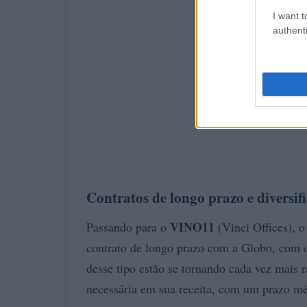
I want t
authenti
Contratos de longo prazo e diversifi
VINO11
Passando para o
(Vinci Offices), o
contrato de longo prazo com a Globo, com d
desse tipo estão se tornando cada vez mais 
necessária em sua receita, com um prazo méd