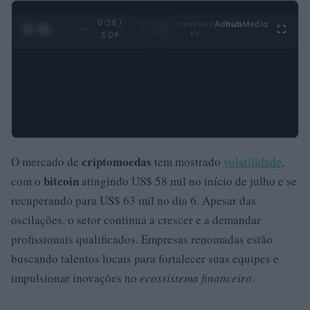
0:29 /
Ad
hub
Media
POWERED
1
/
4
3:09
BY
criptomoedas
O mercado de
tem mostrado
volatilidade
,
bitcoin
com o
atingindo US$ 58 mil no início de julho e se
recuperando para US$ 63 mil no dia 6. Apesar das
oscilações, o setor continua a crescer e a demandar
profissionais qualificados. Empresas renomadas estão
buscando talentos locais para fortalecer suas equipes e
impulsionar inovações no
ecossistema financeiro
.