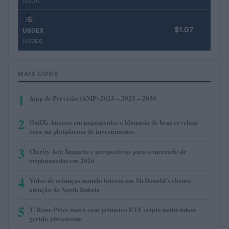
(USDT)
$1.07
USDEX
(USDEX)
MAIS LIDOS
1
Amp de Previsão (AMP) 2023 – 2025 – 2030
2
OnilX: Atrasos em pagamentos e bloqueio de bens revelam
crise na plataforma de investimentos
3
Clarity Act: Impacto e perspectivas para o mercado de
criptomoedas em 2026
4
Vídeo de crianças usando bitcoin em McDonald’s chama
atenção de Nayib Bukele
5
T. Rowe Price inova com primeiro ETF cripto multi-token
gerido ativamente