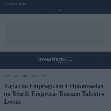
Pular para o conteúdo
7 agosto 2026
7 agosto 2026
⌕
×
⌕
MOEDAS CRIPTOGRÁFICAS
Buscar
Vagas de Emprego em Criptomoedas
no Brasil: Empresas Buscam Talentos
Locais