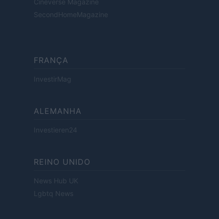
Cineverse Magazine
SecondHomeMagazine
FRANÇA
InvestirMag
ALEMANHA
Investieren24
REINO UNIDO
News Hub UK
Lgbtq News