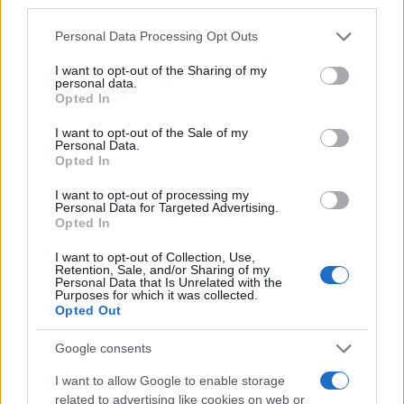
third parties.
Please note that this website/app uses one or more Google
Personal Data Processing Opt Outs
services and may gather and store information including but
not limited to your visit or usage behaviour. You may click to
I want to opt-out of the Sharing of my
personal data.
grant or deny consent to Google and its third-party tags to
Opted In
use your data for below specified purposes in below Google
consent section.
I want to opt-out of the Sale of my
Personal Data.
Opted In
Como gerenciar riscos em investimentos em criptomoedas com
eficiência
I want to opt-out of processing my
Personal Data for Targeted Advertising.
Rafael Oliveira · 7 ago 2026
Opted In
I want to opt-out of Collection, Use,
MOEDAS CRIPTOGRÁFICAS
Retention, Sale, and/or Sharing of my
Personal Data that Is Unrelated with the
Purposes for which it was collected.
Opted Out
Google consents
I want to allow Google to enable storage
related to advertising like cookies on web or