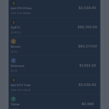
$2,034.90
kpk ETH Prime
(KPK ETH PRIME)
$85,763.00
SyBTC
(SYBTC)
$65,277.00
Bitcoin
(BTC)
$1,933.29
Ethereum
(ETH)
$2,030.62
kpk ETH Yield
(KPK ETH YIELD)
$0.999
Tether