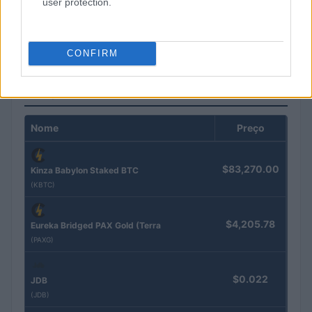
user protection.
Brasil registra aumento expressivo no uso de ativos digitais
com destaque para stablecoins
Bruno Costa · 6 ago 2026
CONFIRM
COTAÇÕES CRYPTO
Nome
Preço
$83,270.00
Kinza Babylon Staked BTC
(KBTC)
$4,205.78
Eureka Bridged PAX Gold (Terra
(PAXG)
$0.022
JDB
(JDB)