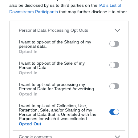
also be disclosed by us to third parties on the
IAB’s List of
MOEDAS CRIPTOGRÁFICAS
Downstream Participants
that may further disclose it to other
third parties.
Please note that this website/app uses one or more Google
Personal Data Processing Opt Outs
services and may gather and store information including but
not limited to your visit or usage behaviour. You may click to
I want to opt-out of the Sharing of my
personal data.
grant or deny consent to Google and its third-party tags to
Opted In
use your data for below specified purposes in below Google
consent section.
I want to opt-out of the Sale of my
Personal Data.
Opted In
I want to opt-out of processing my
Personal Data for Targeted Advertising.
Bitcoin no comércio: volatilidade, infraestrutura e educação do
Opted In
usuário
Rafael Oliveira · 10 ago 2026
I want to opt-out of Collection, Use,
Retention, Sale, and/or Sharing of my
Personal Data that Is Unrelated with the
MOEDAS CRIPTOGRÁFICAS
Purposes for which it was collected.
Opted Out
Google consents