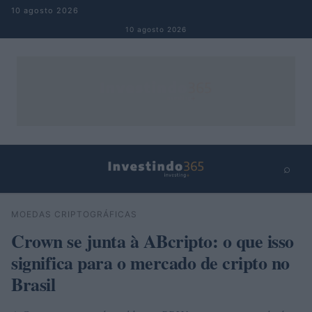
Pular para o conteúdo
10 agosto 2026
10 agosto 2026
⌕
×
⌕
MOEDAS CRIPTOGRÁFICAS
Buscar
Crown se junta à ABcripto: o que isso
significa para o mercado de cripto no
Brasil