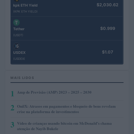
$2,030.62
kpk ETH Yield
(KPK ETH YIELD)
$0.999
Tether
(USDT)
$1.07
USDEX
(USDEX)
MAIS LIDOS
1
Amp de Previsão (AMP) 2023 – 2025 – 2030
2
OnilX: Atrasos em pagamentos e bloqueio de bens revelam
crise na plataforma de investimentos
3
Vídeo de crianças usando bitcoin em McDonald’s chama
atenção de Nayib Bukele