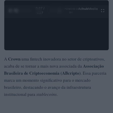
0:27 /
Ad
hub
Media
POWERED
1
/
4
4:27
BY
Crown
A
uma fintech inovadora no setor de criptoativos,
Associação
acaba de se tornar a mais nova associada da
Brasileira de Criptoeconomia (ABcripto)
. Essa parceria
marca um momento significativo para o mercado
brasileiro, destacando o avanço da infraestrutura
institucional para
stablecoins
.