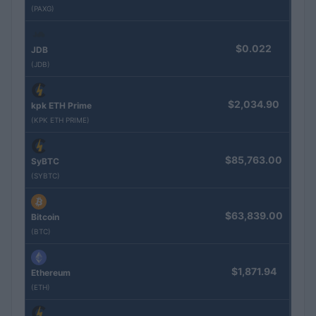
(PAXG)
$0.022
JDB
(JDB)
$2,034.90
kpk ETH Prime
(KPK ETH PRIME)
$85,763.00
SyBTC
(SYBTC)
$63,839.00
Bitcoin
(BTC)
$1,871.94
Ethereum
(ETH)