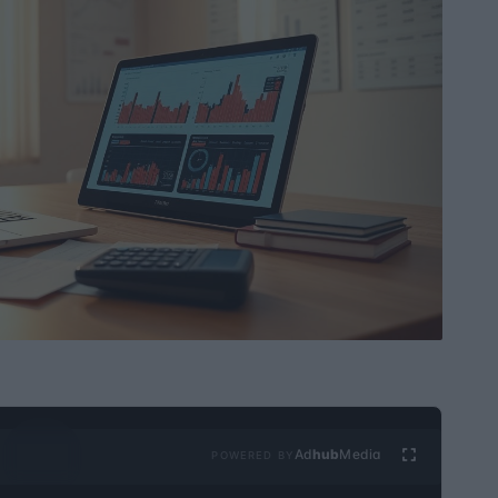
Ad
hub
Media
POWERED BY