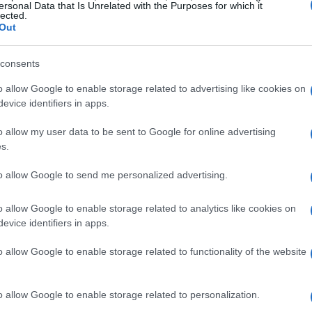
ersonal Data that Is Unrelated with the Purposes for which it
lected.
tal
é uma fórmula que estabelece uma relação entre o
Out
 em comparação com o mercado como um todo. Em
consents
 um investimento é composto por uma taxa livre de
beta
al. Esse risco é quantificado pelo
do ativo, que
o allow Google to enable storage related to advertising like cookies on
evice identifiers in apps.
o.
o allow my user data to be sent to Google for online advertising
Retorno Esperado =
presso pela seguinte equação:
s.
o Mercado – Taxa Livre de Risco)
. Essa relação
to allow Google to send me personalized advertising.
er a retornos potenciais mais altos, orientando os
o allow Google to enable storage related to analytics like cookies on
evice identifiers in apps.
o allow Google to enable storage related to functionality of the website
o allow Google to enable storage related to personalization.