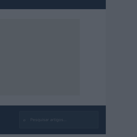
⌕
Buscar