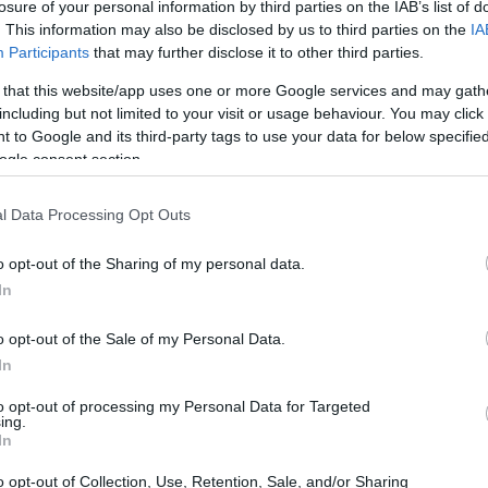
losure of your personal information by third parties on the IAB’s list of
. This information may also be disclosed by us to third parties on the
IA
Participants
that may further disclose it to other third parties.
 that this website/app uses one or more Google services and may gath
including but not limited to your visit or usage behaviour. You may click 
 to Google and its third-party tags to use your data for below specifi
ogle consent section.
l Data Processing Opt Outs
o opt-out of the Sharing of my personal data.
In
 para a precificação de ativos, tornando-se um
o opt-out of the Sale of my Personal Data.
uais e institucionais. Ao compreender como esse modelo
In
sões informadas que se alinhem com seus objetivos
to opt-out of processing my Personal Data for Targeted
ing.
In
o opt-out of Collection, Use, Retention, Sale, and/or Sharing