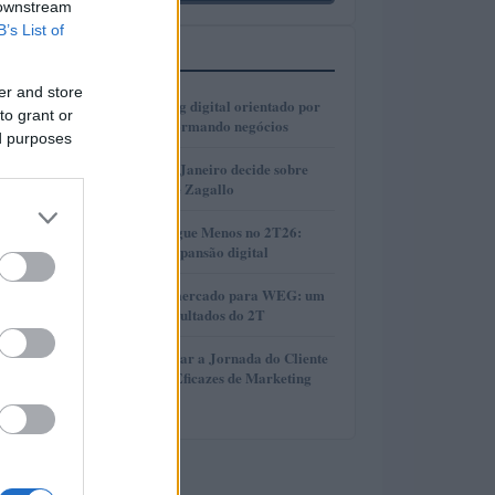
 downstream
B’s List of
MAIS LIDOS
er and store
1
Como o marketing digital orientado por
to grant or
dados está transformando negócios
ed purposes
2
Justiça do Rio de Janeiro decide sobre
divisão de bens de Zagallo
3
Resultados da Pague Menos no 2T26:
lucro, receita e expansão digital
4
Perspectivas do mercado para WEG: um
olhar sobre os resultados do 2T
5
Como Potencializar a Jornada do Cliente
com Estratégias Eficazes de Marketing
Digital