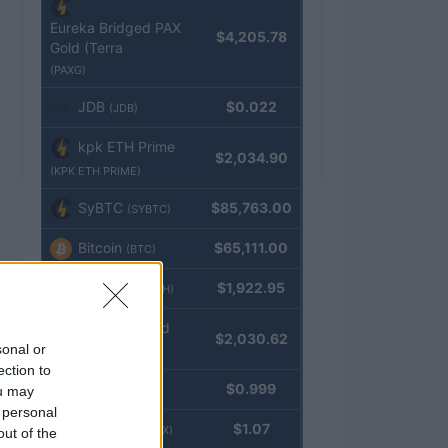
Eureka Bridged PAX
$4,205.78
Gold (Terra
(PAXG)
JDB
$0.022
(JDB)
kpk ETH Prime
$2,034.90
(KPK ETH PRIME)
SyBTC
$85,763.00
(SYBTC)
Bitcoin
$65,111.00
(BTC)
Ethereum
$1,922.95
(ETH)
kpk ETH Yield
$2,030.62
sonal or
(KPK ETH YIELD)
ection to
Tether
$0.999
ou may
(USDT)
 personal
USDEX
$1.07
(USDEX)
out of the