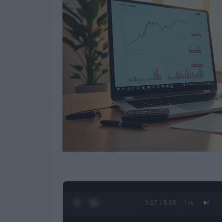
0:28 / 3:55
1
/
4