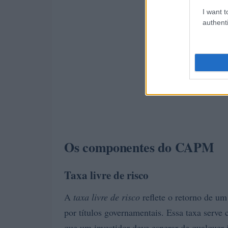
I want t
authenti
Os componentes do CAPM
Taxa livre de risco
A
taxa livre de risco
reflete o retorno de um
por títulos governamentais. Essa taxa serv
que um investidor deve esperar de qualquer i