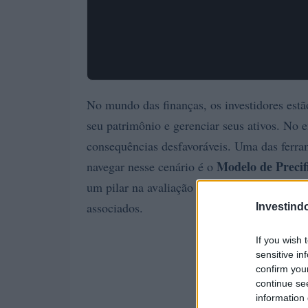
No mundo das finanças, os investidores est
seu patrimônio e gerenciar seus ativos. No 
consequências desfavoráveis. Uma das ferram
Modelo de Precif
navegar nesse cenário é o
um pilar na avaliação dos retornos esperado
associados.
Investind
If you wish 
sensitive in
confirm you
continue se
information 