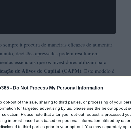
ão sempre à procura de maneiras eficazes de aumentar
entanto, decisões apressadas podem resultar em
entas essenciais que os investidores utilizam para
icação de Ativos de Capital (CAPM)
. Este modelo é
s sobre investimentos, considerando os riscos
o365 -
Do Not Process My Personal Information
to opt-out of the sale, sharing to third parties, or processing of your per
formation for targeted advertising by us, please use the below opt-out s
r selection. Please note that after your opt-out request is processed y
eing interest-based ads based on personal information utilized by us or
disclosed to third parties prior to your opt-out. You may separately opt-