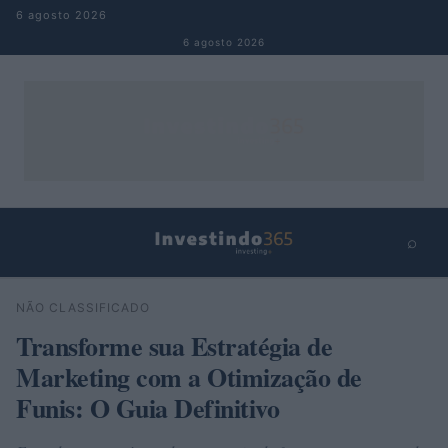
Pular para o conteúdo
6 agosto 2026
6 agosto 2026
⌕
×
⌕
NÃO CLASSIFICADO
Buscar
Transforme sua Estratégia de
Marketing com a Otimização de
Funis: O Guia Definitivo