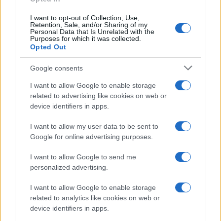
I want to opt-out of Collection, Use,
Retention, Sale, and/or Sharing of my
Personal Data that Is Unrelated with the
Purposes for which it was collected.
Opted Out
Petróleo Brent cai 8.3% e arrasta commodities em agosto de
Google consents
2026
I want to allow Google to enable storage
Rafael Oliveira · 6 ago 2026
related to advertising like cookies on web or
device identifiers in apps.
NÃO CLASSIFICADO
I want to allow my user data to be sent to
Google for online advertising purposes.
I want to allow Google to send me
personalized advertising.
I want to allow Google to enable storage
related to analytics like cookies on web or
device identifiers in apps.