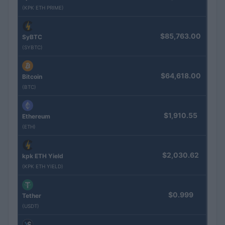
(KPK ETH PRIME)
$85,763.00
SyBTC
(SYBTC)
$64,618.00
Bitcoin
(BTC)
$1,910.55
Ethereum
(ETH)
$2,030.62
kpk ETH Yield
(KPK ETH YIELD)
$0.999
Tether
(USDT)