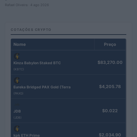
Rafael Oliveira · 4 ago 2026
COTAÇÕES CRYPTO
Nome
Preço
$83,270.00
Kinza Babylon Staked BTC
(KBTC)
$4,205.78
Eureka Bridged PAX Gold (Terra
(PAXG)
$0.022
JDB
(JDB)
$2,034.90
kpk ETH Prime