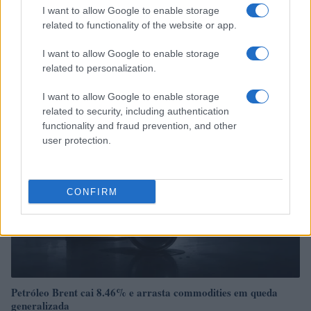
I want to allow Google to enable storage
related to functionality of the website or app.
Tensões diplomáticas entre Brasil e Argentina: o que está em
jogo
I want to allow Google to enable storage
related to personalization.
Rafael Oliveira · 4 ago 2026
I want to allow Google to enable storage
NÃO CLASSIFICADO
related to security, including authentication
functionality and fraud prevention, and other
user protection.
CONFIRM
Petróleo Brent cai 8.46% e arrasta commodities em queda
generalizada