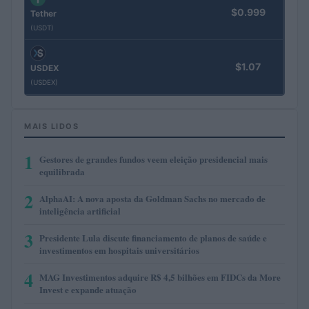
$0.999
Tether
(USDT)
$1.07
USDEX
(USDEX)
MAIS LIDOS
1
Gestores de grandes fundos veem eleição presidencial mais
equilibrada
2
AlphaAI: A nova aposta da Goldman Sachs no mercado de
inteligência artificial
3
Presidente Lula discute financiamento de planos de saúde e
investimentos em hospitais universitários
4
MAG Investimentos adquire R$ 4,5 bilhões em FIDCs da More
Invest e expande atuação