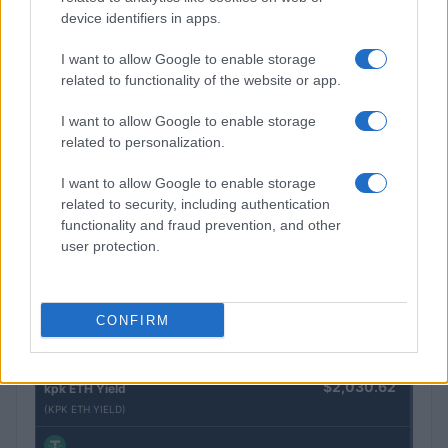
(JDB)
device identifiers in apps.
I want to allow Google to enable storage
$2,034.90
kpk ETH Prime
related to functionality of the website or app.
(KPK ETH PRIME)
I want to allow Google to enable storage
related to personalization.
$85,763.00
SyBTC
(SYBTC)
I want to allow Google to enable storage
related to security, including authentication
functionality and fraud prevention, and other
$64,219.00
Bitcoin
user protection.
(BTC)
$1,901.57
Ethereum
CONFIRM
(ETH)
$2,030.62
kpk ETH Yield
(KPK ETH YIELD)