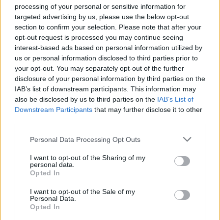
processing of your personal or sensitive information for
targeted advertising by us, please use the below opt-out
section to confirm your selection. Please note that after your
opt-out request is processed you may continue seeing
interest-based ads based on personal information utilized by
us or personal information disclosed to third parties prior to
Presidente Lula propõe política fiscal séria para reduzir juros e
your opt-out. You may separately opt-out of the further
critica limitações orçamentárias
disclosure of your personal information by third parties on the
Rafael Oliveira · 6 ago 2026
IAB’s list of downstream participants. This information may
also be disclosed by us to third parties on the
IAB’s List of
FINANÇA
Downstream Participants
that may further disclose it to other
third parties.
Please note that this website/app uses one or more Google
Personal Data Processing Opt Outs
services and may gather and store information including but
not limited to your visit or usage behaviour. You may click to
I want to opt-out of the Sharing of my
personal data.
grant or deny consent to Google and its third-party tags to
Opted In
use your data for below specified purposes in below Google
consent section.
I want to opt-out of the Sale of my
Personal Data.
Opted In