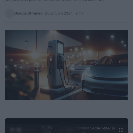
Giorgia Stromeo
·
25 outubro 2024
· 2 min
0:29 /
Ad
hub
Media
POWERED
1
/
4
3:55
BY