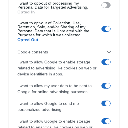
I want to opt-out of processing my
Personal Data for Targeted Advertising.
Opted In
Gávea Investimentos fecha multimercados e transfere R$ 2
bilhões para Bradesco Asset
I want to opt-out of Collection, Use,
Retention, Sale, and/or Sharing of my
Rafael Oliveira · 5 ago 2026
Personal Data that Is Unrelated with the
Purposes for which it was collected.
Opted Out
COTAÇÕES CRYPTO
Google consents
I want to allow Google to enable storage
Nome
Preço
related to advertising like cookies on web or
device identifiers in apps.
$83,270.00
Kinza Babylon Staked BTC
I want to allow my user data to be sent to
(KBTC)
Google for online advertising purposes.
$4,205.78
I want to allow Google to send me
Eureka Bridged PAX Gold (Terra
personalized advertising.
(PAXG)
I want to allow Google to enable storage
$0.022
JDB
related to analytics like cookies on web or