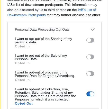
IAB’s list of downstream participants. This information may
also be disclosed by us to third parties on the
IAB’s List of
Downstream Participants
that may further disclose it to other
third parties.
Please note that this website/app uses one or more Google
Personal Data Processing Opt Outs
services and may gather and store information including but
not limited to your visit or usage behaviour. You may click to
I want to opt-out of the Sharing of my
personal data.
grant or deny consent to Google and its third-party tags to
Opted In
use your data for below specified purposes in below Google
consent section.
I want to opt-out of the Sale of my
Personal Data.
Opted In
I want to opt-out of processing my
Personal Data for Targeted Advertising.
Opted In
I want to opt-out of Collection, Use,
Retention, Sale, and/or Sharing of my
Personal Data that Is Unrelated with the
Purposes for which it was collected.
Opted Out