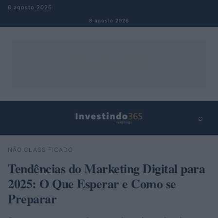
Pular para o conteúdo
8 agosto 2026
8 agosto 2026
⌕
×
⌕
NÃO CLASSIFICADO
Buscar
Tendências do Marketing Digital para
2025: O Que Esperar e Como se
Preparar