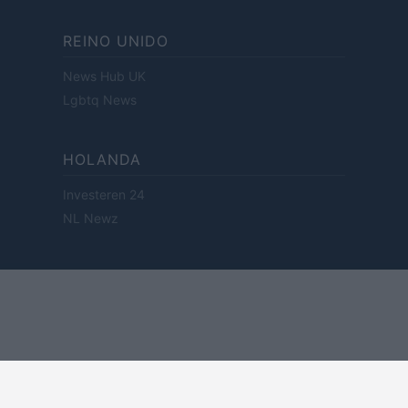
REINO UNIDO
News Hub UK
Lgbtq News
HOLANDA
Investeren 24
NL Newz