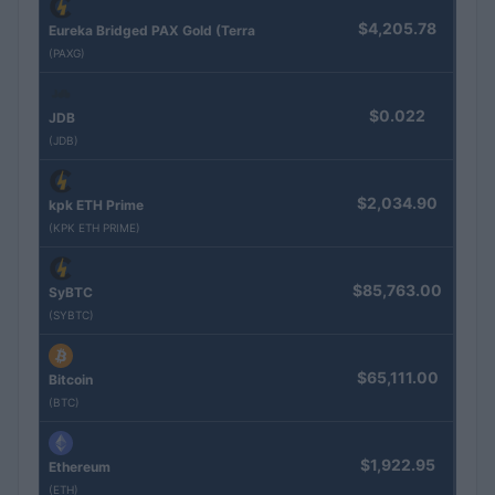
$4,205.78
Eureka Bridged PAX Gold (Terra
(PAXG)
$0.022
JDB
(JDB)
$2,034.90
kpk ETH Prime
(KPK ETH PRIME)
$85,763.00
SyBTC
(SYBTC)
$65,111.00
Bitcoin
(BTC)
$1,922.95
Ethereum
(ETH)