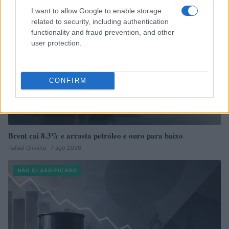
I want to allow Google to enable storage
related to security, including authentication
functionality and fraud prevention, and other
user protection.
CONFIRM
Brent cai 8.3% e arrasta petróleo e ouro para baixo
Rafael Oliveira · 7 ago 2026
NÃO CLASSIFICADO