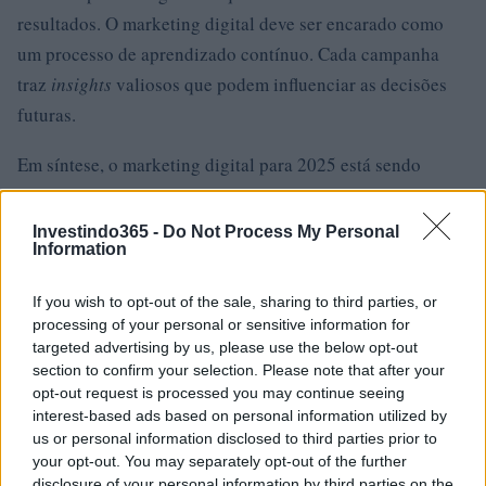
resultados. O marketing digital deve ser encarado como
um processo de aprendizado contínuo. Cada campanha
traz
insights
valiosos que podem influenciar as decisões
futuras.
Em síntese, o marketing digital para 2025 está sendo
moldado por dados e estratégias criativas. As empresas
que abraçarem essas novas tendências e se adaptarem
Investindo365 -
Do Not Process My Personal
Information
rapidamente às mudanças estarão à frente da
concorrência, preparadas para oferecer experiências
If you wish to opt-out of the sale, sharing to third parties, or
excepcionais aos seus clientes.
processing of your personal or sensitive information for
targeted advertising by us, please use the below opt-out
section to confirm your selection. Please note that after your
opt-out request is processed you may continue seeing
AUTOR
interest-based ads based on personal information utilized by
Staff
us or personal information disclosed to third parties prior to
your opt-out. You may separately opt-out of the further
disclosure of your personal information by third parties on the