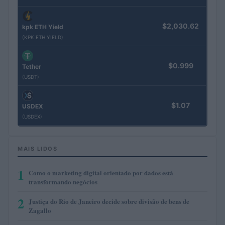
$2,030.62
kpk ETH Yield
(KPK ETH YIELD)
$0.999
Tether
(USDT)
$1.07
USDEX
(USDEX)
MAIS LIDOS
1
Como o marketing digital orientado por dados está
transformando negócios
2
Justiça do Rio de Janeiro decide sobre divisão de bens de
Zagallo