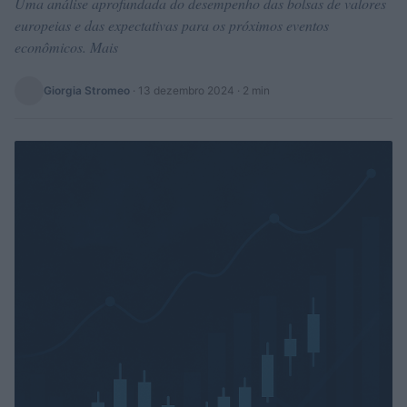
Uma análise aprofundada do desempenho das bolsas de valores
europeias e das expectativas para os próximos eventos
econômicos. Mais
Giorgia Stromeo
·
13 dezembro 2024
· 2 min