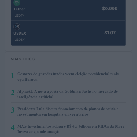
$0.999
Tether
(USDT)
$1.07
USDEX
(USDEX)
MAIS LIDOS
1
Gestores de grandes fundos veem eleição presidencial mais
equilibrada
2
AlphaAI: A nova aposta da Goldman Sachs no mercado de
inteligência artificial
3
Presidente Lula discute financiamento de planos de saúde e
investimentos em hospitais universitários
4
MAG Investimentos adquire R$ 4,5 bilhões em FIDCs da More
Invest e expande atuação