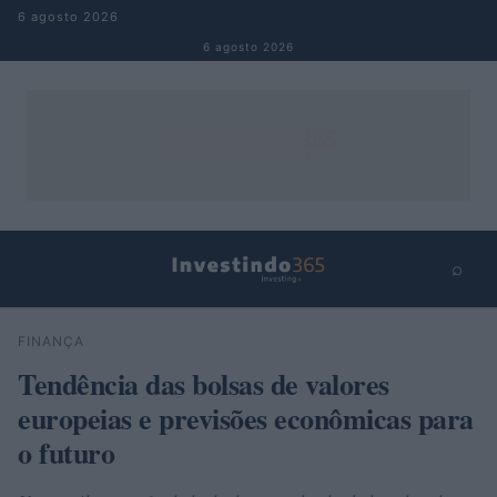
Pular para o conteúdo
6 agosto 2026
6 agosto 2026
⌕
×
⌕
FINANÇA
Buscar
Tendência das bolsas de valores
europeias e previsões econômicas para
o futuro