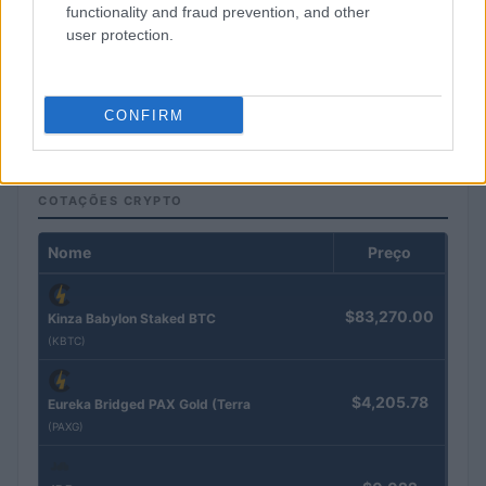
functionality and fraud prevention, and other
user protection.
Como a IA está redefinindo o marketing empresarial brasileiro
em 2026
Bruno Costa · 5 ago 2026
CONFIRM
COTAÇÕES CRYPTO
Nome
Preço
$83,270.00
Kinza Babylon Staked BTC
(KBTC)
$4,205.78
Eureka Bridged PAX Gold (Terra
(PAXG)