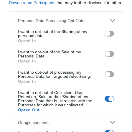
Downstream Participants
that may further disclose it to other
third parties.
Please note that this website/app uses one or more Google
Personal Data Processing Opt Outs
services and may gather and store information including but
not limited to your visit or usage behaviour. You may click to
I want to opt-out of the Sharing of my
personal data.
grant or deny consent to Google and its third-party tags to
Opted In
use your data for below specified purposes in below Google
consent section.
I want to opt-out of the Sale of my
Personal Data.
Opted In
Gávea Investimentos fecha multimercados e transfere R$ 2
bilhões para Bradesco Asset
I want to opt-out of processing my
Personal Data for Targeted Advertising.
Rafael Oliveira · 5 ago 2026
Opted In
I want to opt-out of Collection, Use,
FINANÇA
Retention, Sale, and/or Sharing of my
Personal Data that Is Unrelated with the
Purposes for which it was collected.
Opted Out
Google consents