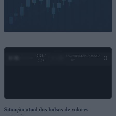
0:28 /
Ad
hub
Media
POWERED
1
/
4
3:09
BY
Situação atual das bolsas de valores