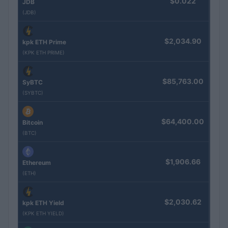
$0.022
JDB
(JDB)
$2,034.90
kpk ETH Prime
(KPK ETH PRIME)
$85,763.00
SyBTC
(SYBTC)
$64,400.00
Bitcoin
(BTC)
$1,906.66
Ethereum
(ETH)
$2,030.62
kpk ETH Yield
(KPK ETH YIELD)