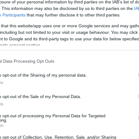
losure of your personal information by third parties on the IAB’s list of
. This information may also be disclosed by us to third parties on the
IA
Participants
that may further disclose it to other third parties.
mercados europeus
 that this website/app uses one or more Google services and may gath
including but not limited to your visit or usage behaviour. You may click 
azza Affari, mostraram um início cauteloso, com o Ftse
 to Google and its third-party tags to use your data for below specifi
ogle consent section.
as atualmente está em queda de 0,2%, para 33.160
continua despertando interesse entre os investidores.
l Data Processing Opt Outs
 caracteriza os mercados nesse período, influenciada
s
o opt-out of the Sharing of my personal data.
In
o opt-out of the Sale of my Personal Data.
In
to opt-out of processing my Personal Data for Targeted
ing.
In
o opt-out of Collection, Use, Retention, Sale, and/or Sharing