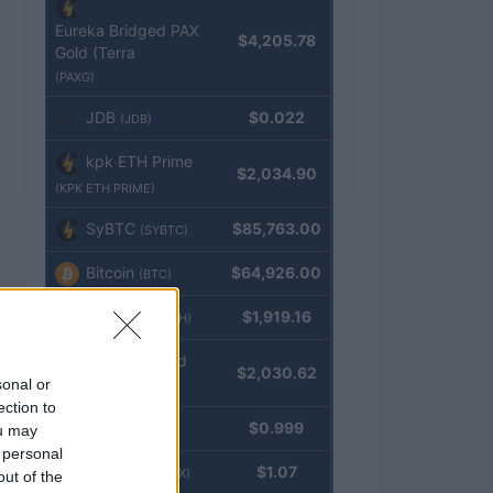
Eureka Bridged PAX
$4,205.78
Gold (Terra
(PAXG)
JDB
$0.022
(JDB)
kpk ETH Prime
$2,034.90
(KPK ETH PRIME)
SyBTC
$85,763.00
(SYBTC)
Bitcoin
$64,926.00
(BTC)
Ethereum
$1,919.16
(ETH)
kpk ETH Yield
$2,030.62
sonal or
(KPK ETH YIELD)
ection to
Tether
$0.999
ou may
(USDT)
 personal
USDEX
$1.07
(USDEX)
out of the