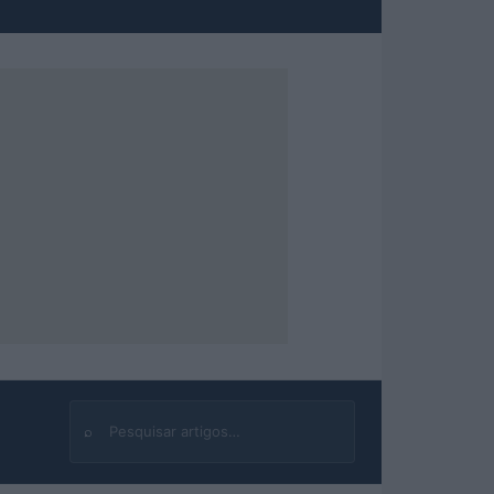
⌕
Buscar