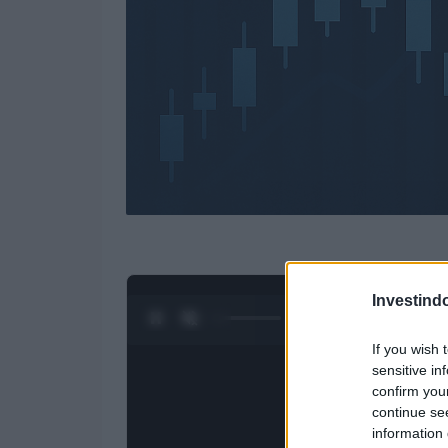
Investind
0:28 / 3:09
1
/
4
If you wish 
sensitive in
confirm you
continue se
information 