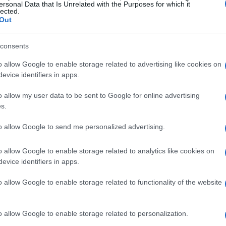
ersonal Data that Is Unrelated with the Purposes for which it
lected.
Out
consents
o allow Google to enable storage related to advertising like cookies on
evice identifiers in apps.
o allow my user data to be sent to Google for online advertising
s.
to allow Google to send me personalized advertising.
da Nvidia
o allow Google to enable storage related to analytics like cookies on
evice identifiers in apps.
investidores é o relatório trimestral da Nvidia, que
o allow Google to enable storage related to functionality of the website
de crescimento. No entanto, apesar dos resultados
ente satisfeito com a orientação fornecida para o
o allow Google to enable storage related to personalization.
s da Nvidia caíram cerca de 2%, um sinal de que