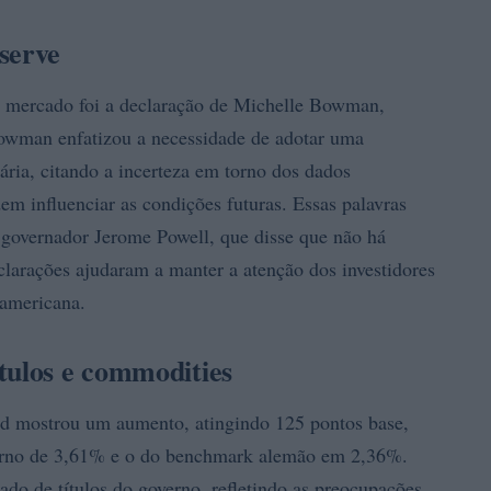
serve
do mercado foi a declaração de Michelle Bowman,
owman enfatizou a necessidade de adotar uma
ria, citando a incerteza em torno dos dados
em influenciar as condições futuras. Essas palavras
governador Jerome Powell, que disse que não há
eclarações ajudaram a manter a atenção dos investidores
 americana.
tulos e commodities
nd mostrou um aumento, atingindo 125 pontos base,
torno de 3,61% e o do benchmark alemão em 2,36%.
do de títulos do governo, refletindo as preocupações