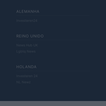
ALEMANHA
Investieren24
REINO UNIDO
News Hub UK
Lgbtq News
HOLANDA
Investeren 24
NL Newz