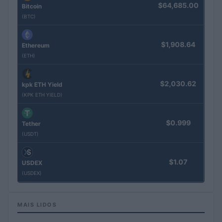
$64,685.00
Bitcoin
(BTC)
$1,908.64
Ethereum
(ETH)
$2,030.62
kpk ETH Yield
(KPK ETH YIELD)
$0.999
Tether
(USDT)
$1.07
USDEX
(USDEX)
MAIS LIDOS