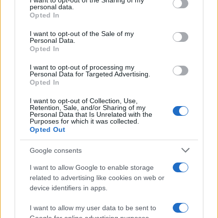
not limited to your visit or usage behaviour. You may click to
I want to opt-out of the Sharing of my
Selic a 14%
personal data.
grant or deny consent to Google and its third-party tags to
Opted In
Bruno Costa · 7 ago 2026
use your data for below specified purposes in below Google
consent section.
I want to opt-out of the Sale of my
Personal Data.
FINANÇA
Opted In
I want to opt-out of processing my
Personal Data for Targeted Advertising.
Opted In
I want to opt-out of Collection, Use,
Retention, Sale, and/or Sharing of my
Personal Data that Is Unrelated with the
Purposes for which it was collected.
Opted Out
Google consents
I want to allow Google to enable storage
Retiradas da caderneta de poupança superam depósitos em R$
related to advertising like cookies on web or
7,152 bilhões
device identifiers in apps.
Beatriz Almeida · 7 ago 2026
I want to allow my user data to be sent to