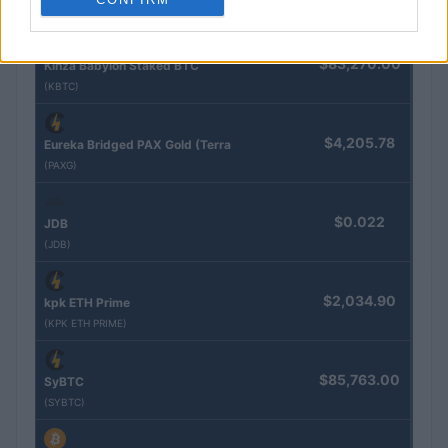
Nome
Preço
$83,270.00
Kinza Babylon Staked BTC
(KBTC)
$4,205.78
Eureka Bridged PAX Gold (Terra
(PAXG)
$0.022
JDB
(JDB)
$2,034.90
kpk ETH Prime
(KPK ETH PRIME)
$85,763.00
SyBTC
(SYBTC)