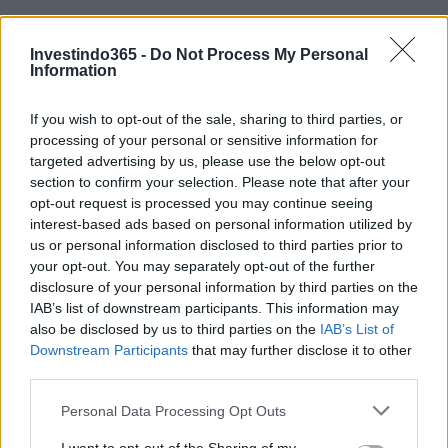
Investindo365 -
Do Not Process My Personal
Information
Continue lendo
If you wish to opt-out of the sale, sharing to third parties, or
processing of your personal or sensitive information for
targeted advertising by us, please use the below opt-out
FINANÇA
section to confirm your selection. Please note that after your
opt-out request is processed you may continue seeing
interest-based ads based on personal information utilized by
us or personal information disclosed to third parties prior to
your opt-out. You may separately opt-out of the further
disclosure of your personal information by third parties on the
IAB’s list of downstream participants. This information may
also be disclosed by us to third parties on the
IAB’s List of
Downstream Participants
that may further disclose it to other
third parties.
Please note that this website/app uses one or more Google
Personal Data Processing Opt Outs
services and may gather and store information including but
Rendimentos de R$ 10 mil em diferentes investimentos com a