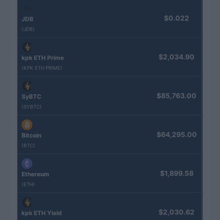
$0.022
JDB
(JDB)
$2,034.90
kpk ETH Prime
(KPK ETH PRIME)
$85,763.00
SyBTC
(SYBTC)
$64,295.00
Bitcoin
(BTC)
$1,899.58
Ethereum
(ETH)
$2,030.62
kpk ETH Yield