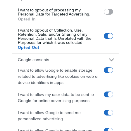
I want to opt-out of processing my
Personal Data for Targeted Advertising.
Opted In
I want to opt-out of Collection, Use,
Retention, Sale, and/or Sharing of my
Personal Data that Is Unrelated with the
Purposes for which it was collected.
Opted Out
Bitcoin: meio de troca, unidade de conta e reserva de valor
Google consents
Rafael Oliveira · 6 ago 2026
I want to allow Google to enable storage
related to advertising like cookies on web or
MOEDAS CRIPTOGRÁFICAS
device identifiers in apps.
I want to allow my user data to be sent to
Google for online advertising purposes.
I want to allow Google to send me
personalized advertising.
I want to allow Google to enable storage