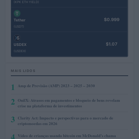
(KPK ETH YIELD)
$0.999
Tether
(USDT)
$1.07
USDEX
(USDEX)
MAIS LIDOS
1
Amp de Previsão (AMP) 2023 – 2025 – 2030
2
OnilX: Atrasos em pagamentos e bloqueio de bens revelam
crise na plataforma de investimentos
3
Clarity Act: Impacto e perspectivas para o mercado de
criptomoedas em 2026
4
Vídeo de crianças usando bitcoin em McDonald’s chama