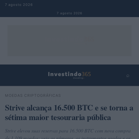
Pular para o conteúdo
7 agosto 2026
7 agosto 2026
⌕
×
⌕
MOEDAS CRIPTOGRÁFICAS
Buscar
Strive alcança 16.500 BTC e se torna a
sétima maior tesouraria pública
Strive elevou suas reservas para 16.500 BTC com nova compra
de 1.109 moedas; veja os números, os instrumentos usados e os