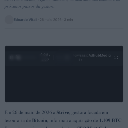
próximos passos da gestora
Edoardo Vitali
·
26 maio 2026
· 3 min
0:28 /
Ad
hub
Media
POWERED
1
/
4
4:27
BY
Strive
Em 26 de maio de 2026 a
, gestora focada em
Bitcoin
1.109 BTC
tesouraria de
, informou a aquisição de
.