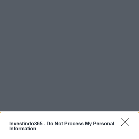
Continue lendo
Investindo365 -
Do Not Process My Personal
Information