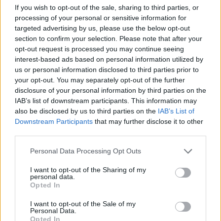
MOEDAS CRIPTOGRÁFICAS
If you wish to opt-out of the sale, sharing to third parties, or
processing of your personal or sensitive information for
targeted advertising by us, please use the below opt-out
section to confirm your selection. Please note that after your
opt-out request is processed you may continue seeing
interest-based ads based on personal information utilized by
us or personal information disclosed to third parties prior to
your opt-out. You may separately opt-out of the further
disclosure of your personal information by third parties on the
IAB’s list of downstream participants. This information may
also be disclosed by us to third parties on the
IAB’s List of
Downstream Participants
that may further disclose it to other
third parties.
Brasil registra aumento expressivo no uso de ativos digitais
com destaque para stablecoins
Please note that this website/app uses one or more Google
Personal Data Processing Opt Outs
services and may gather and store information including but
Bruno Costa · 6 ago 2026
not limited to your visit or usage behaviour. You may click to
I want to opt-out of the Sharing of my
personal data.
grant or deny consent to Google and its third-party tags to
MOEDAS CRIPTOGRÁFICAS
Opted In
use your data for below specified purposes in below Google
consent section.
I want to opt-out of the Sale of my
Personal Data.
Opted In