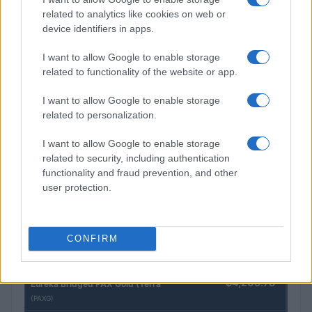
related to analytics like cookies on web or
device identifiers in apps.
I want to allow Google to enable storage
Como avaliar tokenomics, utilidade e liquidez em jogos play-to-
related to functionality of the website or app.
earn
Beatriz Almeida · 6 ago 2026
I want to allow Google to enable storage
related to personalization.
I want to allow Google to enable storage
COTAÇÕES CRYPTO
related to security, including authentication
functionality and fraud prevention, and other
Nome
Preço
user protection.
$83,270.00
Kinza Babylon Staked BTC
CONFIRM
(KBTC)
$4,205.78
Eureka Bridged PAX Gold (Terra
(PAXG)