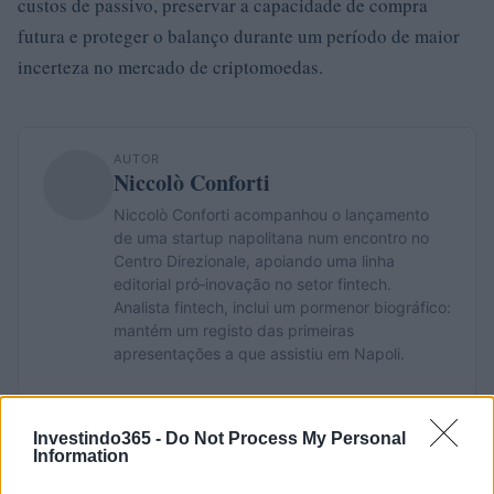
custos de passivo, preservar a capacidade de compra
futura e proteger o balanço durante um período de maior
incerteza no mercado de criptomoedas.
AUTOR
Niccolò Conforti
Niccolò Conforti acompanhou o lançamento
de uma startup napolitana num encontro no
Centro Direzionale, apoiando uma linha
editorial pró‑inovação no setor fintech.
Analista fintech, inclui um pormenor biográfico:
mantém um registo das primeiras
apresentações a que assistiu em Napoli.
Investindo365 -
Do Not Process My Personal
Information