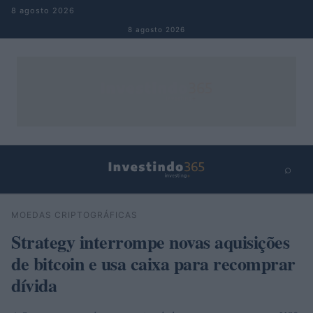
Pular para o conteúdo
8 agosto 2026
8 agosto 2026
⌕
×
⌕
MOEDAS CRIPTOGRÁFICAS
Buscar
Strategy interrompe novas aquisições
de bitcoin e usa caixa para recomprar
dívida