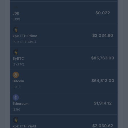
$0.022
JDB
(JDB)
$2,034.90
kpk ETH Prime
(KPK ETH PRIME)
$85,763.00
SyBTC
(SYBTC)
$64,812.00
Bitcoin
(BTC)
$1,914.12
Ethereum
(ETH)
$2,030.62
kpk ETH Yield