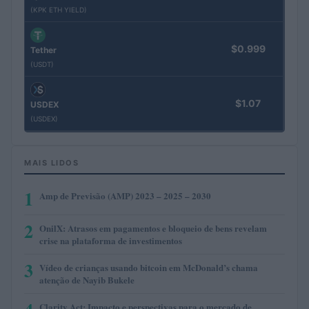
(KPK ETH YIELD)
$0.999
Tether
(USDT)
$1.07
USDEX
(USDEX)
MAIS LIDOS
1
Amp de Previsão (AMP) 2023 – 2025 – 2030
2
OnilX: Atrasos em pagamentos e bloqueio de bens revelam
crise na plataforma de investimentos
3
Vídeo de crianças usando bitcoin em McDonald’s chama
atenção de Nayib Bukele
Clarity Act: Impacto e perspectivas para o mercado de