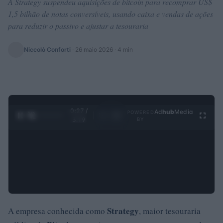
A Strategy suspendeu aquisições de bitcoin para recomprar US$
1,5 bilhão de notas conversíveis, usando caixa e vendas de ações
para reduzir o passivo e ajustar a tesouraria
Niccolò Conforti
·
26 maio 2026
· 4 min
0:28 /
Ad
hub
Media
POWERED
1
/
4
3:19
BY
Strategy
A empresa conhecida como
, maior tesouraria