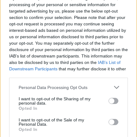
processing of your personal or sensitive information for
targeted advertising by us, please use the below opt-out
section to confirm your selection. Please note that after your
opt-out request is processed you may continue seeing
interest-based ads based on personal information utilized by
us or personal information disclosed to third parties prior to
your opt-out. You may separately opt-out of the further
disclosure of your personal information by third parties on the
IAB’s list of downstream participants. This information may
also be disclosed by us to third parties on the
IAB’s List of
Downstream Participants
that may further disclose it to other
Tensões diplomáticas entre Brasil e Argentina: o que está em
third parties.
jogo
Rafael Oliveira · 4 ago 2026
Please note that this website/app uses one or more Google
Personal Data Processing Opt Outs
services and may gather and store information including but
NÃO CLASSIFICADO
not limited to your visit or usage behaviour. You may click to
I want to opt-out of the Sharing of my
personal data.
grant or deny consent to Google and its third-party tags to
Opted In
use your data for below specified purposes in below Google
consent section.
I want to opt-out of the Sale of my
Personal Data.
Opted In