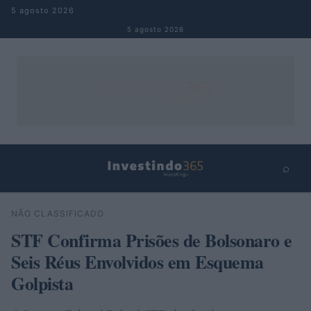
Pular para o conteúdo
5 agosto 2026
5 agosto 2026
⌕
×
⌕
NÃO CLASSIFICADO
Buscar
STF Confirma Prisões de Bolsonaro e
Seis Réus Envolvidos em Esquema
Golpista