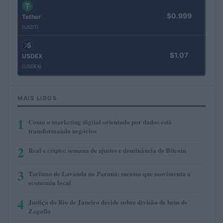
$0.999
Tether
(USDT)
$1.07
USDEX
(USDEX)
MAIS LIDOS
1
Como o marketing digital orientado por dados está
transformando negócios
2
Real e cripto: semana de ajustes e dominância de Bitcoin
3
Turismo de Lavanda no Paraná: sucesso que movimenta a
economia local
4
Justiça do Rio de Janeiro decide sobre divisão de bens de
Zagallo