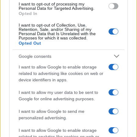
I want to opt-out of processing my
Personal Data for Targeted Advertising.
Opted In
I want to opt-out of Collection, Use,
Retention, Sale, and/or Sharing of my
Personal Data that Is Unrelated with the
Purposes for which it was collected.
Opted Out
Petróleo Brent cai 8.46% e arrasta commodities em queda
generalizada
Google consents
Rafael Oliveira · 4 ago 2026
I want to allow Google to enable storage
NÃO CLASSIFICADO
related to advertising like cookies on web or
device identifiers in apps.
I want to allow my user data to be sent to
Google for online advertising purposes.
I want to allow Google to send me
personalized advertising.
I want to allow Google to enable storage
related to analytics like cookies on web or