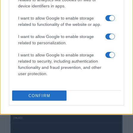
device identifiers in apps.
I want to allow Google to enable storage
Resultados da Pague Menos no 2T26: lucro, receita e expansão
digital
related to functionality of the website or app.
Bruno Costa · 4 ago 2026
I want to allow Google to enable storage
related to personalization.
I want to allow Google to enable storage
COTAÇÕES CRYPTO
related to security, including authentication
functionality and fraud prevention, and other
Nome
Preço
user protection.
$83,270.00
Kinza Babylon Staked BTC
(KBTC)
CONFIRM
$4,205.78
Eureka Bridged PAX Gold (Terra
(PAXG)