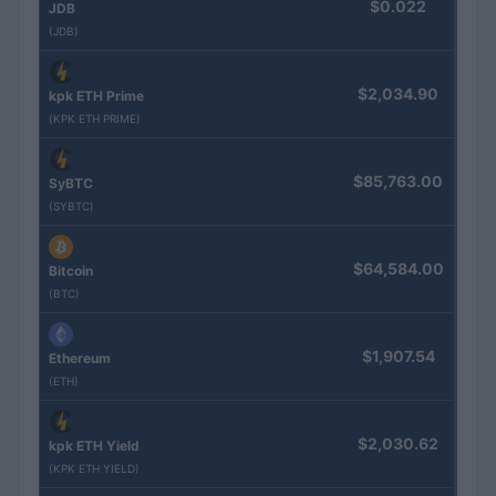
$0.022
JDB
(JDB)
$2,034.90
kpk ETH Prime
(KPK ETH PRIME)
$85,763.00
SyBTC
(SYBTC)
$64,584.00
Bitcoin
(BTC)
$1,907.54
Ethereum
(ETH)
$2,030.62
kpk ETH Yield
(KPK ETH YIELD)