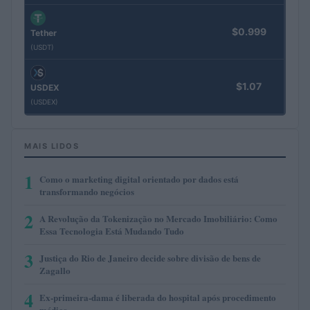
$0.999
Tether
(USDT)
$1.07
USDEX
(USDEX)
MAIS LIDOS
1
Como o marketing digital orientado por dados está
transformando negócios
2
A Revolução da Tokenização no Mercado Imobiliário: Como
Essa Tecnologia Está Mudando Tudo
3
Justiça do Rio de Janeiro decide sobre divisão de bens de
Zagallo
4
Ex-primeira-dama é liberada do hospital após procedimento
médico