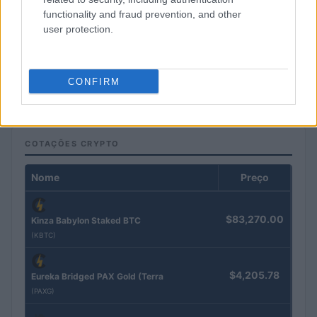
functionality and fraud prevention, and other
user protection.
Brent cai 8.3% e arrasta petróleo e ouro para baixo
CONFIRM
Rafael Oliveira · 7 ago 2026
COTAÇÕES CRYPTO
Nome
Preço
$83,270.00
Kinza Babylon Staked BTC
(KBTC)
$4,205.78
Eureka Bridged PAX Gold (Terra
(PAXG)