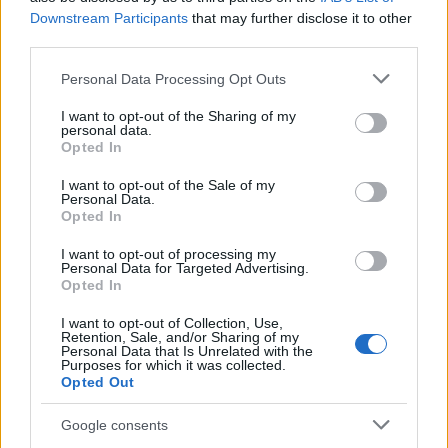
Downstream Participants
that may further disclose it to other
third parties.
Please note that this website/app uses one or more Google
Personal Data Processing Opt Outs
services and may gather and store information including but
not limited to your visit or usage behaviour. You may click to
I want to opt-out of the Sharing of my
personal data.
grant or deny consent to Google and its third-party tags to
Opted In
use your data for below specified purposes in below Google
consent section.
I want to opt-out of the Sale of my
Personal Data.
Opted In
I want to opt-out of processing my
Plano de governo de Lula: soberania, investimentos e reforma
Personal Data for Targeted Advertising.
tributária
Opted In
Rafael Oliveira · 9 ago 2026
I want to opt-out of Collection, Use,
Retention, Sale, and/or Sharing of my
Personal Data that Is Unrelated with the
NÃO CLASSIFICADO
Purposes for which it was collected.
Opted Out
Google consents