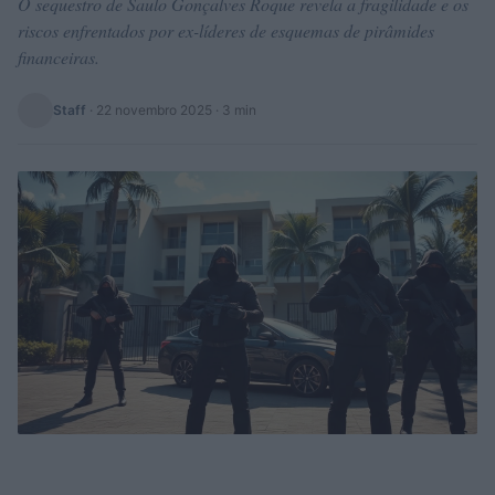
O sequestro de Saulo Gonçalves Roque revela a fragilidade e os
riscos enfrentados por ex-líderes de esquemas de pirâmides
financeiras.
Staff
·
22 novembro 2025
· 3 min