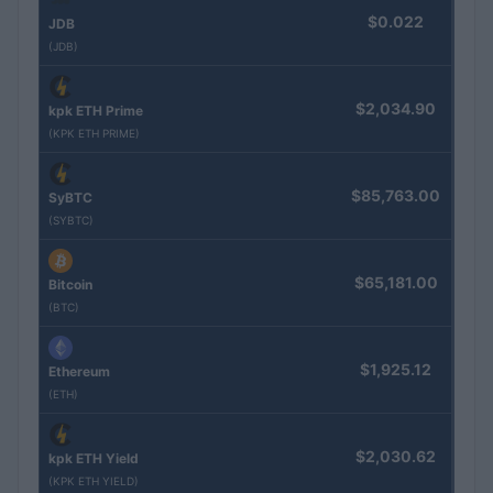
$0.022
JDB
(JDB)
$2,034.90
kpk ETH Prime
(KPK ETH PRIME)
$85,763.00
SyBTC
(SYBTC)
$65,181.00
Bitcoin
(BTC)
$1,925.12
Ethereum
(ETH)
$2,030.62
kpk ETH Yield
(KPK ETH YIELD)