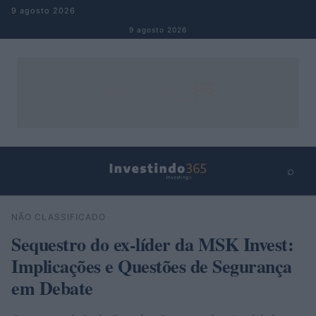
Pular para o conteúdo
9 agosto 2026
9 agosto 2026
⌕
×
⌕
NÃO CLASSIFICADO
Buscar
Sequestro do ex-líder da MSK Invest:
Implicações e Questões de Segurança
em Debate