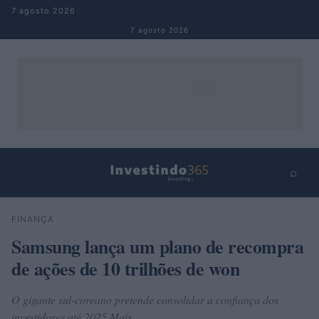
Pular para o conteúdo
7 agosto 2026
7 agosto 2026
⌕
×
⌕
FINANÇA
Buscar
Samsung lança um plano de recompra
de ações de 10 trilhões de won
O gigante sul-coreano pretende consolidar a confiança dos
investidores até 2025 Mais