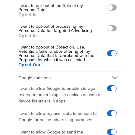
consent section.
I want to opt-out of the Sale of my
Personal Data.
Opted In
I want to opt-out of processing my
Personal Data for Targeted Advertising.
Opted In
I want to opt-out of Collection, Use,
Retention, Sale, and/or Sharing of my
Personal Data that Is Unrelated with the
Purposes for which it was collected.
Autoridades do Fed avaliam impacto dos investimentos
Opted Out
acelerados em inteligência artificial
Beatriz Almeida · 7 ago 2026
Google consents
I want to allow Google to enable storage
related to advertising like cookies on web or
COTAÇÕES CRYPTO
device identifiers in apps.
Nome
Preço
I want to allow my user data to be sent to
Google for online advertising purposes.
$83,270.00
Kinza Babylon Staked BTC
I want to allow Google to send me