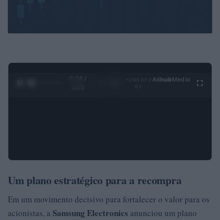
0:28 /
Ad
hub
Media
POWERED
1
/
4
3:55
BY
Um plano estratégico para a recompra
Em um movimento decisivo para fortalecer o valor para os
Samsung Electronics
acionistas, a
anunciou um plano