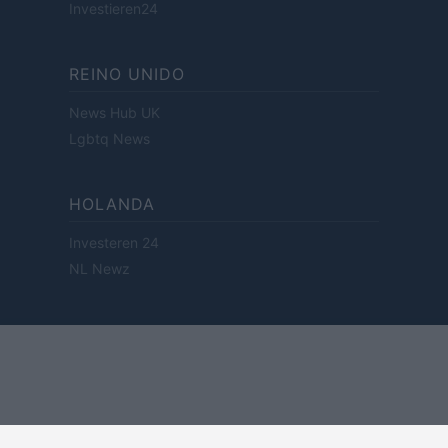
Investieren24
REINO UNIDO
News Hub UK
Lgbtq News
HOLANDA
Investeren 24
NL Newz