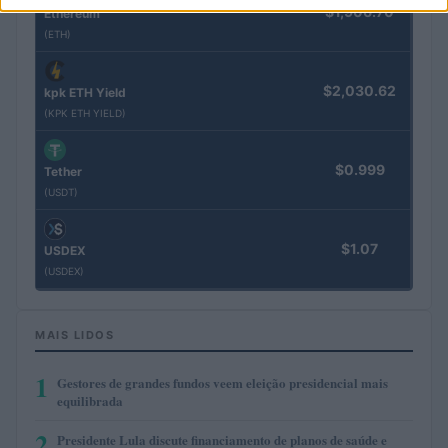
$1,906.70
Ethereum
(ETH)
$2,030.62
kpk ETH Yield
(KPK ETH YIELD)
$0.999
Tether
(USDT)
$1.07
USDEX
(USDEX)
MAIS LIDOS
1
Gestores de grandes fundos veem eleição presidencial mais
equilibrada
2
Presidente Lula discute financiamento de planos de saúde e