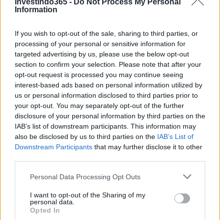
Investindo365 -
Do Not Process My Personal
FINANÇA
Information
If you wish to opt-out of the sale, sharing to third parties, or
processing of your personal or sensitive information for
targeted advertising by us, please use the below opt-out
section to confirm your selection. Please note that after your
opt-out request is processed you may continue seeing
interest-based ads based on personal information utilized by
us or personal information disclosed to third parties prior to
your opt-out. You may separately opt-out of the further
disclosure of your personal information by third parties on the
IAB’s list of downstream participants. This information may
also be disclosed by us to third parties on the
IAB’s List of
Retiradas da caderneta de poupança superam depósitos em R$
Downstream Participants
that may further disclose it to other
7,152 bilhões
third parties.
Beatriz Almeida · 7 ago 2026
Please note that this website/app uses one or more Google
Personal Data Processing Opt Outs
FINANÇA
services and may gather and store information including but
not limited to your visit or usage behaviour. You may click to
I want to opt-out of the Sharing of my
personal data.
grant or deny consent to Google and its third-party tags to
Opted In
use your data for below specified purposes in below Google