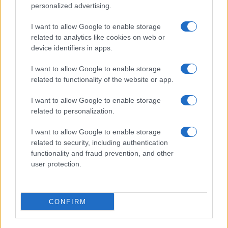
(KBTC)
personalized advertising.
I want to allow Google to enable storage
$4,205.78
Eureka Bridged PAX Gold (Terra
related to analytics like cookies on web or
(PAXG)
device identifiers in apps.
I want to allow Google to enable storage
$0.022
JDB
related to functionality of the website or app.
(JDB)
I want to allow Google to enable storage
related to personalization.
$2,034.90
kpk ETH Prime
(KPK ETH PRIME)
I want to allow Google to enable storage
related to security, including authentication
$85,763.00
functionality and fraud prevention, and other
SyBTC
user protection.
(SYBTC)
$64,659.00
Bitcoin
CONFIRM
(BTC)