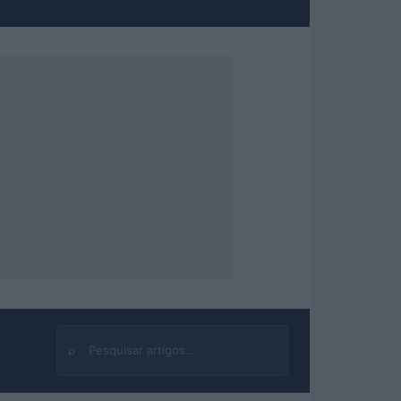
⌕
Buscar