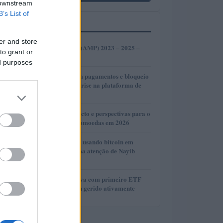
 downstream
B’s List of
MAIS LIDOS
er and store
1
Amp de Previsão (AMP) 2023 – 2025 –
to grant or
2030
ed purposes
2
OnilX: Atrasos em pagamentos e bloqueio
de bens revelam crise na plataforma de
investimentos
3
Clarity Act: Impacto e perspectivas para o
mercado de criptomoedas em 2026
4
Vídeo de crianças usando bitcoin em
McDonald’s chama atenção de Nayib
Bukele
5
T. Rowe Price inova com primeiro ETF
cripto multi-token gerido ativamente