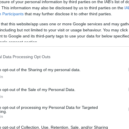
losure of your personal information by third parties on the IAB’s list of
. This information may also be disclosed by us to third parties on the
IA
Participants
that may further disclose it to other third parties.
 that this website/app uses one or more Google services and may gath
including but not limited to your visit or usage behaviour. You may click 
 to Google and its third-party tags to use your data for below specifi
ogle consent section.
l Data Processing Opt Outs
o opt-out of the Sharing of my personal data.
In
 crescente preocupação com a segurança nacional e a
criptomoedas
mas de criminalidade, incluindo o uso de
o opt-out of the Sale of my Personal Data.
In
to opt-out of processing my Personal Data for Targeted
endurecimento das penas e bloqueio
ing.
In
o opt-out of Collection, Use, Retention, Sale, and/or Sharing