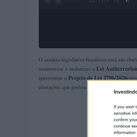
0:28 / 3:19
1
/
4
O cenário legislativo brasileiro está em eb
Lei Antiterroris
modernizar e endurecer a
Projeto de Lei 2796/2026
apresentou o
enqu
alterações que podem impactar movimentos 
Investind
If you wish 
sensitive in
confirm you
continue se
information 