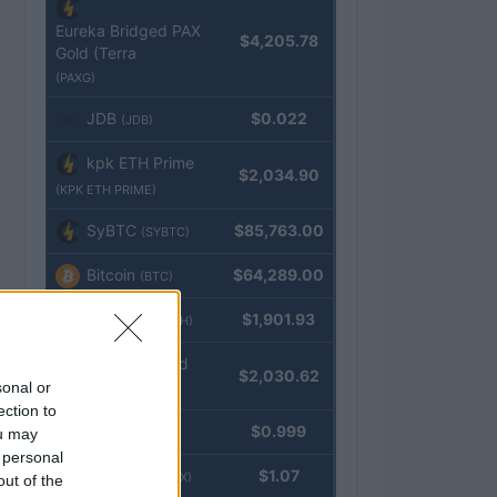
Eureka Bridged PAX
$4,205.78
Gold (Terra
(PAXG)
JDB
$0.022
(JDB)
kpk ETH Prime
$2,034.90
(KPK ETH PRIME)
SyBTC
$85,763.00
(SYBTC)
Bitcoin
$64,289.00
(BTC)
Ethereum
$1,901.93
(ETH)
kpk ETH Yield
$2,030.62
sonal or
(KPK ETH YIELD)
ection to
Tether
$0.999
ou may
(USDT)
 personal
USDEX
$1.07
(USDEX)
out of the