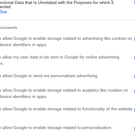
ersonal Data that Is Unrelated with the Purposes for which it
Câmara dos Deputados
a
na terça-feira (2), propõe
lected.
Out
de 16 de março de 2016
. A proposta visa
recrudescer
uir medidas assecuratórias cautelares, ação civil de
consents
cíficas.
o allow Google to enable storage related to advertising like cookies on
evice identifiers in apps.
criptomoedas
rização para o bloqueio de
de
o allow my user data to be sent to Google for online advertising
 cortar o fluxo financeiro de facções armadas, como o
s.
ado esses ativos para financiar suas atividades.
to allow Google to send me personalized advertising.
o allow Google to enable storage related to analytics like cookies on
evice identifiers in apps.
o allow Google to enable storage related to functionality of the website
o allow Google to enable storage related to personalization.