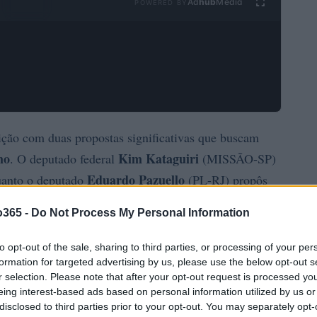
Ad
hub
Media
POWERED BY
ulição com duas propostas significativas que buscam
mo
Kim Kataguiri
. O deputado federal
(MISSÃO-SP)
Eduardo Pazuello
anto o deputado
(PL-RJ) propôs
sociais.
o365 -
Do Not Process My Personal Information
to opt-out of the sale, sharing to third parties, or processing of your per
formation for targeted advertising by us, please use the below opt-out s
r selection. Please note that after your opt-out request is processed y
eing interest-based ads based on personal information utilized by us or
disclosed to third parties prior to your opt-out. You may separately opt-