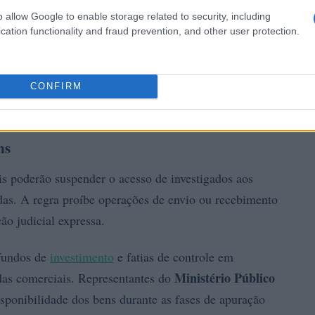
o allow Google to enable storage related to security, including
cation functionality and fraud prevention, and other user protection.
CONFIRM
ns
ais poderão suspender o acesso de investigados aos
das. A regra proíbe operações de envio ou recebimento
ão judicial expressa.
 fundos de
investimento
e fatias de controle em
Ministério Público
das comerciais. Representantes do
isponibilidade dos bens durante as fases de apuração