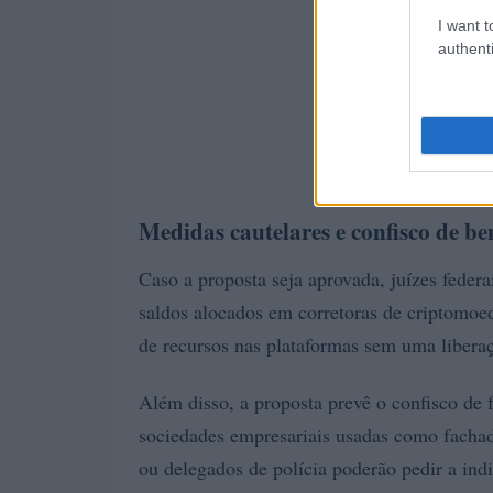
I want t
authenti
Medidas cautelares e confisco de be
Caso a proposta seja aprovada, juízes feder
saldos alocados em corretoras de criptomoe
de recursos nas plataformas sem uma liberaç
Além disso, a proposta prevê o confisco de
sociedades empresariais usadas como facha
ou delegados de polícia poderão pedir a ind