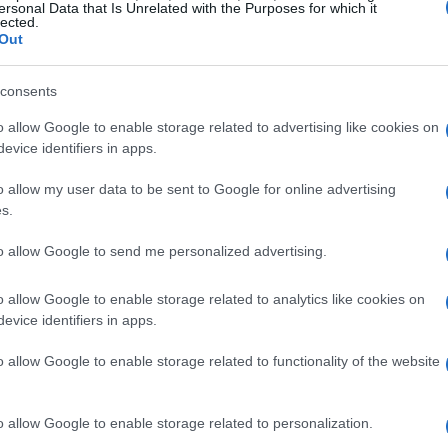
ersonal Data that Is Unrelated with the Purposes for which it
lected.
dos pelo país. No canal financeiro, as saídas líquidas
Out
investimentos diretos
adas por operações como
e o
US$ 41,848
 comercial revelou um saldo positivo de
consents
uperaram as importações em determinado período.
o allow Google to enable storage related to advertising like cookies on
evice identifiers in apps.
financeiro
o allow my user data to be sent to Google for online advertising
s.
rte do fluxo negativo, enfrentou saídas significativas.
US$ 3,177 bilhões
s totalizavam
. Esse resultado é
to allow Google to send me personalized advertising.
8 bilhões
US$ 36,514
, enquanto as vendas alcançaram
o allow Google to enable storage related to analytics like cookies on
tabilidade do real
e a confiança dos investidores na
evice identifiers in apps.
uenciará as decisões futuras dos investidores?
o allow Google to enable storage related to functionality of the website
o allow Google to enable storage related to personalization.