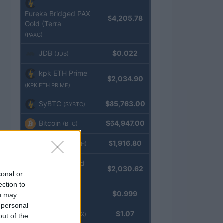
Eureka Bridged PAX
$4,205.78
Gold (Terra
(PAXG)
JDB
$0.022
(JDB)
kpk ETH Prime
$2,034.90
(KPK ETH PRIME)
SyBTC
$85,763.00
(SYBTC)
Bitcoin
$64,947.00
(BTC)
Ethereum
$1,916.80
(ETH)
kpk ETH Yield
$2,030.62
sonal or
(KPK ETH YIELD)
ection to
Tether
$0.999
ou may
(USDT)
 personal
USDEX
$1.07
(USDEX)
out of the