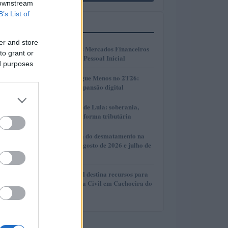
 downstream
B’s List of
MAIS LIDOS
er and store
1
Como Operar nos Mercados Financeiros
to grant or
sem Investimento Pessoal Inicial
ed purposes
2
Resultados da Pague Menos no 2T26:
lucro, receita e expansão digital
3
Plano de governo de Lula: soberania,
investimentos e reforma tributária
4
Redução histórica do desmatamento na
Amazônia entre agosto de 2026 e julho de
2026
5
Rio Grande do Sul destina recursos para
fortalecer a Defesa Civil em Cachoeira do
Sul