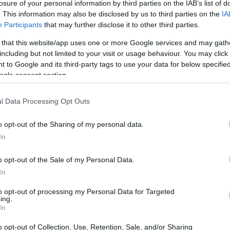
losure of your personal information by third parties on the IAB’s list of
. This information may also be disclosed by us to third parties on the
IA
Participants
that may further disclose it to other third parties.
 that this website/app uses one or more Google services and may gath
including but not limited to your visit or usage behaviour. You may click 
 to Google and its third-party tags to use your data for below specifi
ogle consent section.
fluxo cambial negativo
m
de US$ 7,115 bilhões, de
l Data Processing Opt Outs
número, que chama a atenção no contexto econômico
o opt-out of the Sharing of my personal data.
 está sofrendo e suas implicações nas finanças do país.
In
 reflete a
saída de capital
e a dificuldade em atrair
 tornam ainda mais críticos neste momento.
o opt-out of the Sale of my Personal Data.
In
 novembro
to opt-out of processing my Personal Data for Targeted
ing.
In
21 de novembro, o fluxo cambial total acumulado no
ilhões
o opt-out of Collection, Use, Retention, Sale, and/or Sharing
. Essa informação é essencial para compreender