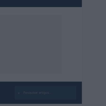
⌕
Buscar