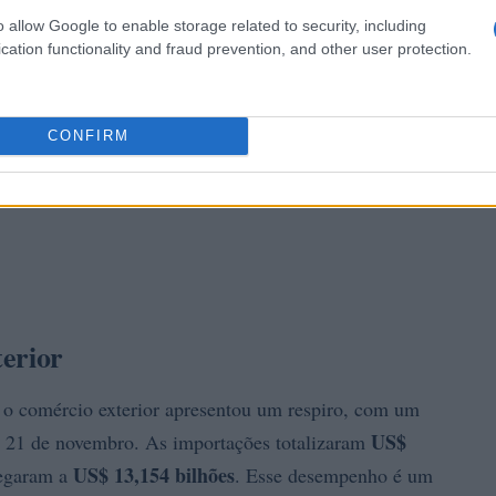
o allow Google to enable storage related to security, including
cation functionality and fraud prevention, and other user protection.
CONFIRM
erior
, o comércio exterior apresentou um respiro, com um
US$
a 21 de novembro. As importações totalizaram
US$ 13,154 bilhões
hegaram a
. Esse desempenho é um