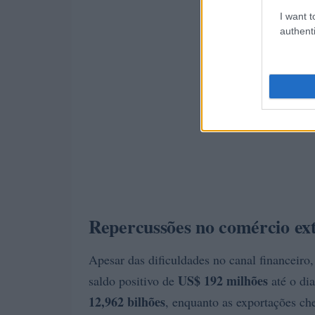
I want t
authenti
Repercussões no comércio ext
Apesar das dificuldades no canal financeiro
US$ 192 milhões
saldo positivo de
até o di
12,962 bilhões
, enquanto as exportações c