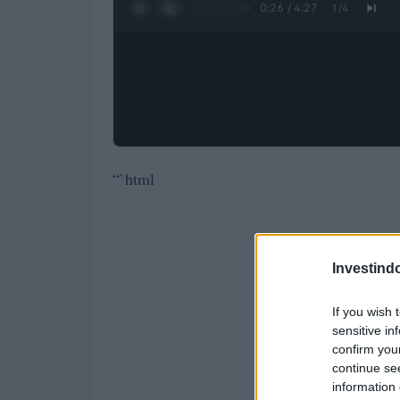
0:27 / 4:27
1
/
4
“`html
Investind
If you wish 
sensitive in
confirm you
continue se
information 