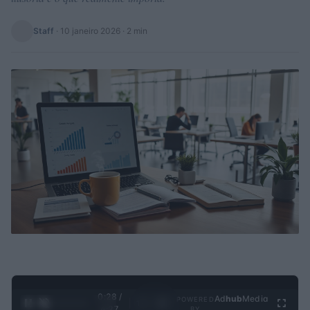
Staff
·
10 janeiro 2026
· 2 min
0:28 /
Ad
hub
Media
POWERED
1
/
4
4:27
BY