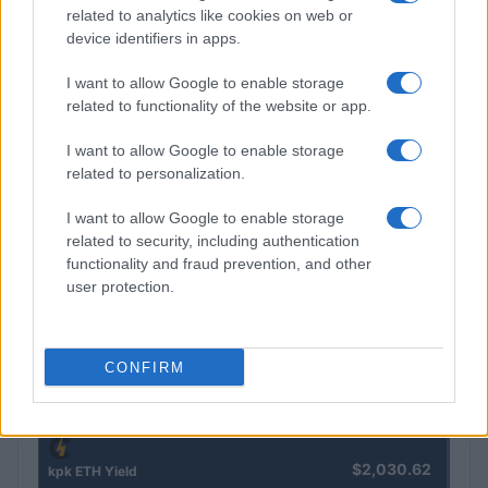
related to analytics like cookies on web or
$0.022
device identifiers in apps.
JDB
(JDB)
I want to allow Google to enable storage
related to functionality of the website or app.
$2,034.90
kpk ETH Prime
I want to allow Google to enable storage
(KPK ETH PRIME)
related to personalization.
$85,763.00
SyBTC
I want to allow Google to enable storage
(SYBTC)
related to security, including authentication
functionality and fraud prevention, and other
user protection.
$64,583.00
Bitcoin
(BTC)
CONFIRM
$1,906.58
Ethereum
(ETH)
$2,030.62
kpk ETH Yield