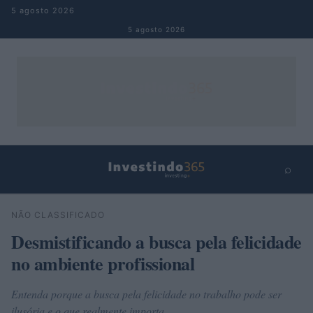
Pular para o conteúdo
5 agosto 2026
5 agosto 2026
⌕
×
⌕
NÃO CLASSIFICADO
Buscar
Desmistificando a busca pela felicidade
no ambiente profissional
Entenda porque a busca pela felicidade no trabalho pode ser
ilusória e o que realmente importa.