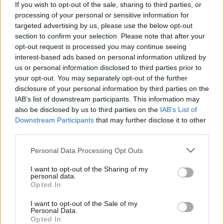
If you wish to opt-out of the sale, sharing to third parties, or
processing of your personal or sensitive information for
targeted advertising by us, please use the below opt-out
section to confirm your selection. Please note that after your
opt-out request is processed you may continue seeing
interest-based ads based on personal information utilized by
us or personal information disclosed to third parties prior to
your opt-out. You may separately opt-out of the further
Petróleo Brent cai 8.46% e arrasta commodities em queda
disclosure of your personal information by third parties on the
generalizada
IAB’s list of downstream participants. This information may
also be disclosed by us to third parties on the
IAB’s List of
Rafael Oliveira · 4 ago 2026
Downstream Participants
that may further disclose it to other
third parties.
NÃO CLASSIFICADO
Please note that this website/app uses one or more Google
Personal Data Processing Opt Outs
services and may gather and store information including but
not limited to your visit or usage behaviour. You may click to
I want to opt-out of the Sharing of my
personal data.
grant or deny consent to Google and its third-party tags to
Opted In
use your data for below specified purposes in below Google
consent section.
I want to opt-out of the Sale of my
Personal Data.
Opted In