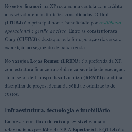
setor financeiro
No
a XP recomenda cautela com crédito,
Itaú
mas vê valor em instituições consolidadas. O
(ITUB4)
é o principal nome, beneficiado por
resiliência
construtoras
operacional
e
gestão de risco
. Entre as
a
Cury (CURY3)
é destaque pela forte geração de caixa e
exposição ao segmento de baixa renda.
varejo
Lojas Renner (LREN3)
No
a
é a preferida da XP,
com estrutura financeira sólida e capacidade de execução.
transportes
Localiza (RENT3)
Já no setor de
a
combina
disciplina de preços, demanda sólida e otimização de
custos.
Infraestrutura, tecnologia e imobiliário
fluxo de caixa previsível
Empresas com
ganham
Equatorial (EQTL3)
relevância no portfólio da XP. A
é a