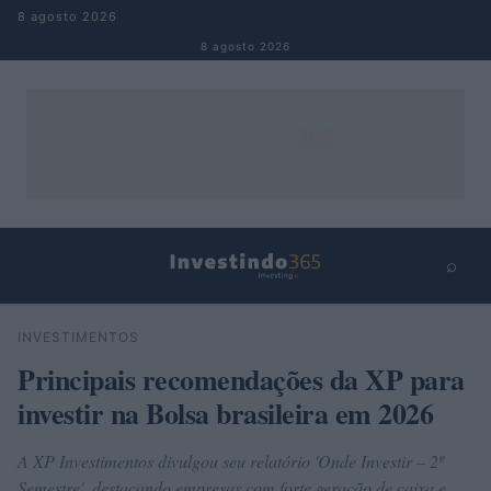
Pular para o conteúdo
8 agosto 2026
8 agosto 2026
⌕
×
⌕
INVESTIMENTOS
Buscar
Principais recomendações da XP para
investir na Bolsa brasileira em 2026
A XP Investimentos divulgou seu relatório 'Onde Investir – 2º
Semestre', destacando empresas com forte geração de caixa e