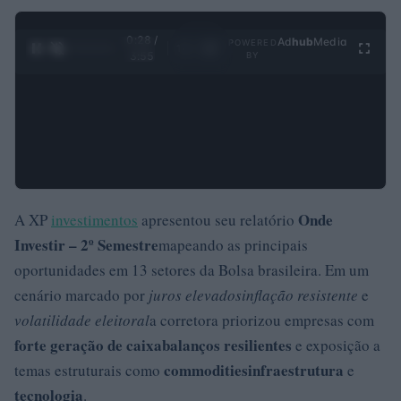
0:29 /
Ad
hub
Media
POWERED
1
/
4
3:55
BY
Onde
A XP
investimentos
apresentou seu relatório
Investir – 2º Semestre
mapeando as principais
oportunidades em 13 setores da Bolsa brasileira. Em um
cenário marcado por
juros elevados
inflação resistente
e
volatilidade eleitoral
a corretora priorizou empresas com
forte geração de caixa
balanços resilientes
e exposição a
commodities
infraestrutura
temas estruturais como
e
tecnologia
.