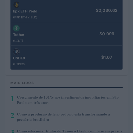
$2,030.62
kpk ETH Yield
(KPK ETH YIELD)
$0.999
Tether
(USDT)
$1.07
USDEX
(USDEX)
MAIS LIDOS
1
Crescimento de 131% nos investimentos imobiliários em São
Paulo em três anos
2
Como a produção de feno próprio está transformando a
pecuária brasileira
3
Como selecionar títulos do Tesouro Direto com base em prazos