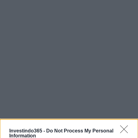
Continue lendo
Investindo365 -
Do Not Process My Personal
Information