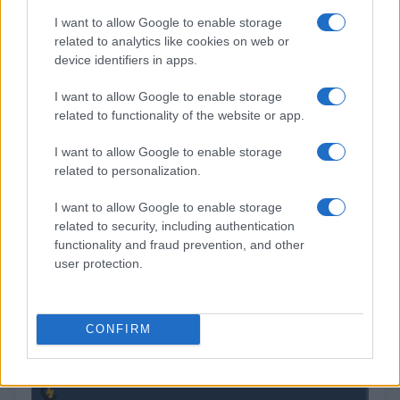
I want to allow Google to enable storage
related to analytics like cookies on web or
device identifiers in apps.
I want to allow Google to enable storage
related to functionality of the website or app.
FIIs de tijolo e papel: guia para investir em imóveis sem ser
proprietário
I want to allow Google to enable storage
related to personalization.
Rafael Oliveira · 4 ago 2026
I want to allow Google to enable storage
related to security, including authentication
COTAÇÕES CRYPTO
functionality and fraud prevention, and other
user protection.
Nome
Preço
CONFIRM
$83,270.00
Kinza Babylon Staked BTC
(KBTC)