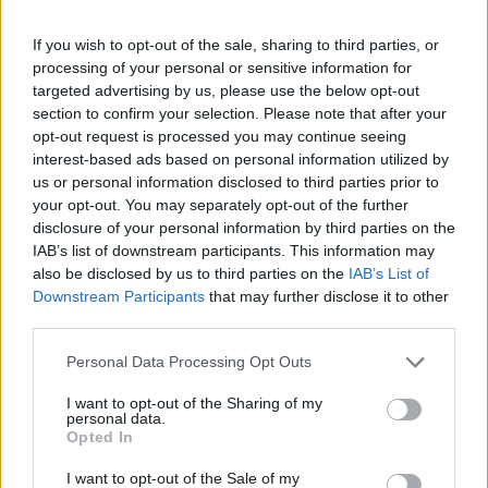
INVESTIMENTOS
If you wish to opt-out of the sale, sharing to third parties, or
processing of your personal or sensitive information for
targeted advertising by us, please use the below opt-out
section to confirm your selection. Please note that after your
opt-out request is processed you may continue seeing
interest-based ads based on personal information utilized by
us or personal information disclosed to third parties prior to
your opt-out. You may separately opt-out of the further
disclosure of your personal information by third parties on the
IAB’s list of downstream participants. This information may
also be disclosed by us to third parties on the
IAB’s List of
Downstream Participants
that may further disclose it to other
third parties.
Principais ações recomendadas para dividendos em agosto de
Please note that this website/app uses one or more Google
2026
Personal Data Processing Opt Outs
services and may gather and store information including but
Bruno Costa · 6 ago 2026
not limited to your visit or usage behaviour. You may click to
I want to opt-out of the Sharing of my
personal data.
grant or deny consent to Google and its third-party tags to
Opted In
INVESTIMENTOS
use your data for below specified purposes in below Google
consent section.
I want to opt-out of the Sale of my