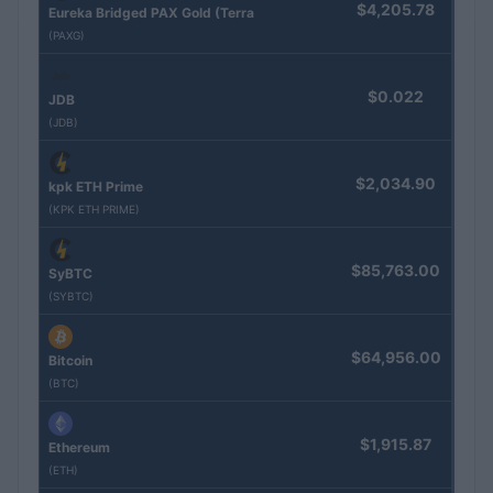
$4,205.78
Eureka Bridged PAX Gold (Terra
(PAXG)
$0.022
JDB
(JDB)
$2,034.90
kpk ETH Prime
(KPK ETH PRIME)
$85,763.00
SyBTC
(SYBTC)
$64,956.00
Bitcoin
(BTC)
$1,915.87
Ethereum
(ETH)