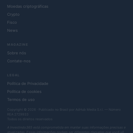
Moedas criptográficas
Crypto
Fisco
News
MAGAZINE
Sobre nós
Contate-nos
LEGAL
Política de Privacidade
Política de cookies
Termos de uso
Copyright © 2026 · Publicado no Brasil por AdHub Media S.r.l. — Número
REA 2729933
Todos os direitos reservados
A Investindo365 está comprometida em manter suas informações precisas e
atualizadas. Essas informações podem ser diferentes daquelas que você vê