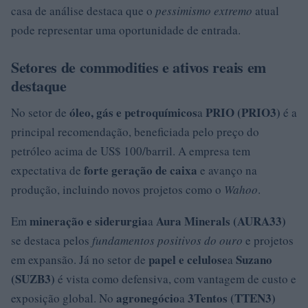
casa de análise destaca que o
pessimismo extremo
atual
pode representar uma oportunidade de entrada.
Setores de commodities e ativos reais em
destaque
óleo, gás e petroquímicos
PRIO (PRIO3)
No setor de
a
é a
principal recomendação, beneficiada pelo preço do
petróleo acima de US$ 100/barril. A empresa tem
forte geração de caixa
expectativa de
e avanço na
produção, incluindo novos projetos como o
Wahoo
.
mineração e siderurgia
Aura Minerals (AURA33)
Em
a
se destaca pelos
fundamentos positivos do ouro
e projetos
papel e celulose
Suzano
em expansão. Já no setor de
a
(SUZB3)
é vista como defensiva, com vantagem de custo e
agronegócio
3Tentos (TTEN3)
exposição global. No
a