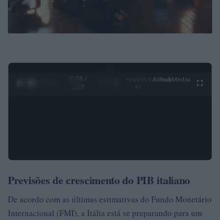
0:29 /
Ad
hub
Media
POWERED
1
/
4
4:27
BY
Previsões de crescimento do PIB italiano
De acordo com as últimas estimativas do Fundo Monetário
Internacional (FMI), a Itália está se preparando para um