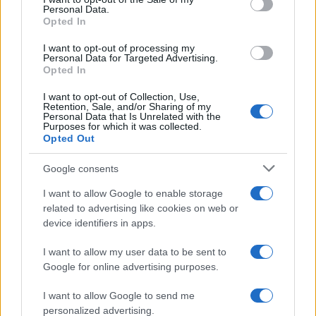
Personal Data.
Opted In
I want to opt-out of processing my
Personal Data for Targeted Advertising.
Opted In
I want to opt-out of Collection, Use,
Retention, Sale, and/or Sharing of my
Personal Data that Is Unrelated with the
Purposes for which it was collected.
Patrimônio de Lula diminui 35% em relação a 2026
Opted Out
Bruno Costa · 8 ago 2026
Google consents
I want to allow Google to enable storage
COTAÇÕES CRYPTO
related to advertising like cookies on web or
device identifiers in apps.
Nome
Preço
I want to allow my user data to be sent to
Google for online advertising purposes.
$83,270.00
Kinza Babylon Staked BTC
I want to allow Google to send me
(KBTC)
personalized advertising.