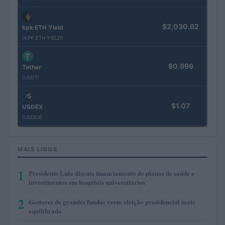
$2,030.62
kpk ETH Yield
(KPK ETH YIELD)
$0.999
Tether
(USDT)
$1.07
USDEX
(USDEX)
MAIS LIDOS
1
Presidente Lula discute financiamento de planos de saúde e
investimentos em hospitais universitários
2
Gestores de grandes fundos veem eleição presidencial mais
equilibrada