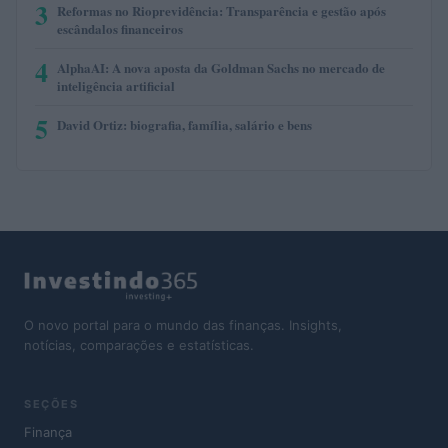
3
Reformas no Rioprevidência: Transparência e gestão após
escândalos financeiros
4
AlphaAI: A nova aposta da Goldman Sachs no mercado de
inteligência artificial
5
David Ortiz: biografia, família, salário e bens
O novo portal para o mundo das finanças. Insights,
notícias, comparações e estatísticas.
SEÇÕES
Finança