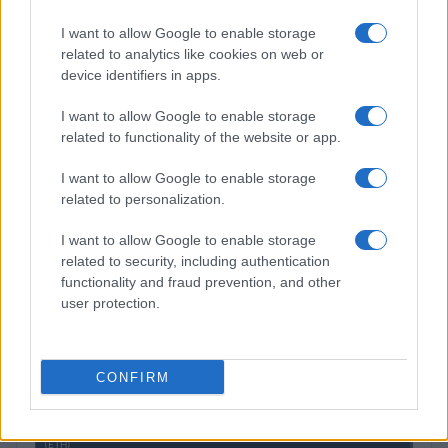
$4,205.78
Eureka Bridged PAX Gold (Terra
I want to allow Google to enable storage
(PAXG)
related to analytics like cookies on web or
device identifiers in apps.
$0.022
JDB
I want to allow Google to enable storage
(JDB)
related to functionality of the website or app.
I want to allow Google to enable storage
$2,034.90
kpk ETH Prime
related to personalization.
(KPK ETH PRIME)
I want to allow Google to enable storage
related to security, including authentication
$85,763.00
SyBTC
functionality and fraud prevention, and other
(SYBTC)
user protection.
$64,937.00
Bitcoin
(BTC)
CONFIRM
$1,918.42
Ethereum
(ETH)