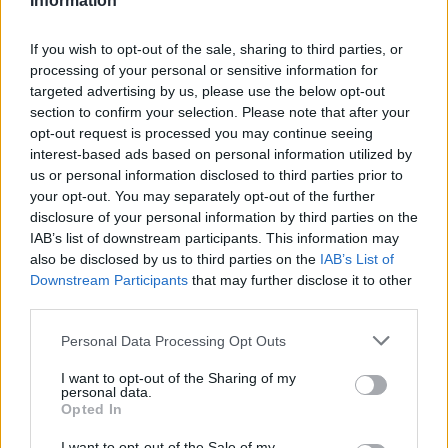
Information
If you wish to opt-out of the sale, sharing to third parties, or
processing of your personal or sensitive information for
targeted advertising by us, please use the below opt-out
section to confirm your selection. Please note that after your
opt-out request is processed you may continue seeing
interest-based ads based on personal information utilized by
us or personal information disclosed to third parties prior to
your opt-out. You may separately opt-out of the further
disclosure of your personal information by third parties on the
IAB’s list of downstream participants. This information may
also be disclosed by us to third parties on the
IAB’s List of
Dividendos da Petrobras, recuperação judicial e mais: o que
Downstream Participants
that may further disclose it to other
você perdeu esta semana
third parties.
Bruno Costa · 9 ago 2026
Please note that this website/app uses one or more Google
Personal Data Processing Opt Outs
FINANÇA
services and may gather and store information including but
not limited to your visit or usage behaviour. You may click to
I want to opt-out of the Sharing of my
personal data.
grant or deny consent to Google and its third-party tags to
Opted In
use your data for below specified purposes in below Google
consent section.
I want to opt-out of the Sale of my