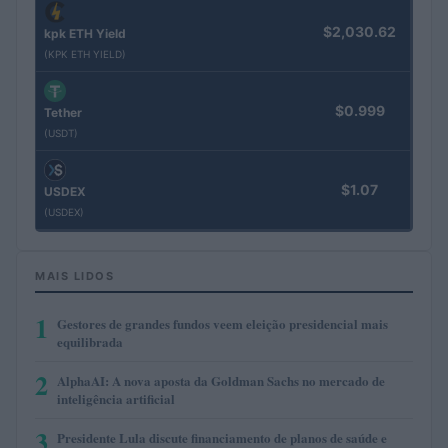
$2,030.62
kpk ETH Yield
(KPK ETH YIELD)
$0.999
Tether
(USDT)
$1.07
USDEX
(USDEX)
MAIS LIDOS
1
Gestores de grandes fundos veem eleição presidencial mais
equilibrada
2
AlphaAI: A nova aposta da Goldman Sachs no mercado de
inteligência artificial
3
Presidente Lula discute financiamento de planos de saúde e