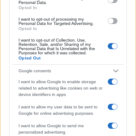
Personal Data.
Opted In
I want to opt-out of processing my
Personal Data for Targeted Advertising.
Opted In
I want to opt-out of Collection, Use,
Retention, Sale, and/or Sharing of my
Personal Data that Is Unrelated with the
Purposes for which it was collected.
Opted Out
O Papel da IA no Day Trade Moderno: Dicas para Traders da
Google consents
Família Euro
I want to allow Google to enable storage
Bruno Costa · 5 ago 2026
related to advertising like cookies on web or
device identifiers in apps.
FINANÇA
I want to allow my user data to be sent to
Google for online advertising purposes.
I want to allow Google to send me
personalized advertising.