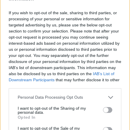
FINANÇA
If you wish to opt-out of the sale, sharing to third parties, or
processing of your personal or sensitive information for
targeted advertising by us, please use the below opt-out
section to confirm your selection. Please note that after your
opt-out request is processed you may continue seeing
interest-based ads based on personal information utilized by
us or personal information disclosed to third parties prior to
your opt-out. You may separately opt-out of the further
disclosure of your personal information by third parties on the
IAB’s list of downstream participants. This information may
also be disclosed by us to third parties on the
IAB’s List of
Downstream Participants
that may further disclose it to other
third parties.
Gávea Investimentos fecha multimercados e transfere R$ 2
bilhões para Bradesco Asset
Please note that this website/app uses one or more Google
Personal Data Processing Opt Outs
services and may gather and store information including but
Rafael Oliveira · 5 ago 2026
not limited to your visit or usage behaviour. You may click to
I want to opt-out of the Sharing of my
personal data.
grant or deny consent to Google and its third-party tags to
FINANÇA
Opted In
use your data for below specified purposes in below Google
consent section.
I want to opt-out of the Sale of my