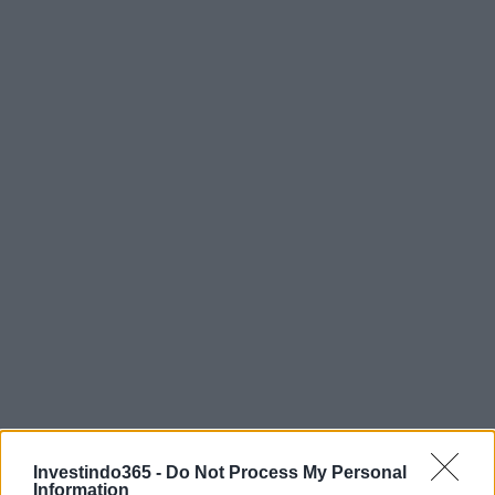
Continue lendo
Investindo365 -
Do Not Process My Personal
Information