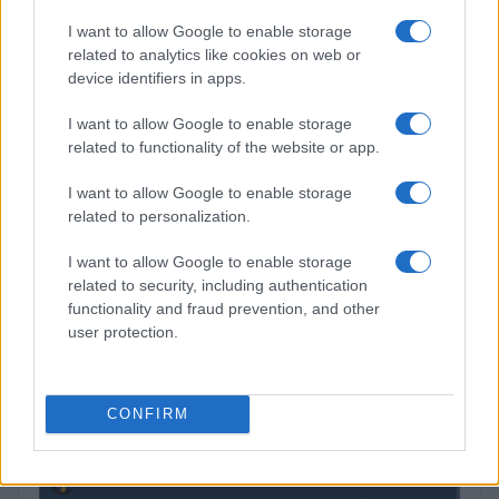
I want to allow Google to enable storage
related to analytics like cookies on web or
device identifiers in apps.
I want to allow Google to enable storage
related to functionality of the website or app.
Como a IA está redefinindo o marketing empresarial brasileiro
em 2026
I want to allow Google to enable storage
Bruno Costa · 5 ago 2026
related to personalization.
I want to allow Google to enable storage
related to security, including authentication
COTAÇÕES CRYPTO
functionality and fraud prevention, and other
user protection.
Nome
Preço
CONFIRM
$83,270.00
Kinza Babylon Staked BTC
(KBTC)