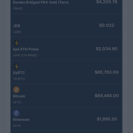
$4,205.78
Eureka Bridged PAX Gold (Terra
(PAXG)
$0.022
JDB
(JDB)
$2,034.90
kpk ETH Prime
(KPK ETH PRIME)
$85,763.00
SyBTC
(SYBTC)
$64,445.00
Bitcoin
(BTC)
$1,895.55
Ethereum
(ETH)