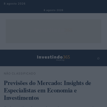
Pular para o conteúdo
8 agosto 2026
8 agosto 2026
⌕
×
⌕
NÃO CLASSIFICADO
Buscar
Previsões do Mercado: Insights de
Especialistas em Economia e
Investimentos