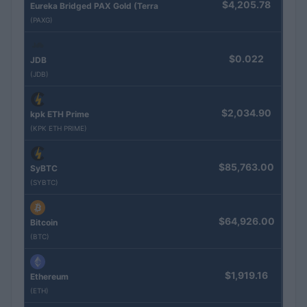
$4,205.78
Eureka Bridged PAX Gold (Terra
(PAXG)
$0.022
JDB
(JDB)
$2,034.90
kpk ETH Prime
(KPK ETH PRIME)
$85,763.00
SyBTC
(SYBTC)
$64,926.00
Bitcoin
(BTC)
$1,919.16
Ethereum
(ETH)