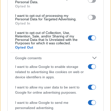
Continue lendo
Personal Data.
Opted In
NÃO CLASSIFICADO
I want to opt-out of processing my
Personal Data for Targeted Advertising.
Opted In
I want to opt-out of Collection, Use,
Retention, Sale, and/or Sharing of my
Personal Data that Is Unrelated with the
Purposes for which it was collected.
Opted Out
Google consents
I want to allow Google to enable storage
related to advertising like cookies on web or
device identifiers in apps.
Redução histórica do desmatamento na Amazônia entre agosto
de 2026 e julho de 2026
I want to allow my user data to be sent to
Google for online advertising purposes.
Beatriz Almeida · 7 ago 2026
I want to allow Google to send me
NÃO CLASSIFICADO
personalized advertising.