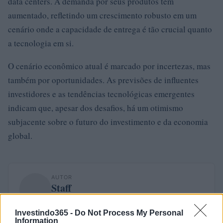
data centers. A demanda por seus produtos tem
aumentado, refletindo um crescimento robusto em um
cenário onde a capacidade de entrega é tão crucial quanto
a tecnologia em si.
O cenário econômico atual é marcado por incertezas, mas
também por oportunidades. As previsões de influentes
investidores e as tendências tecnológicas emergentes
indicam que, apesar dos desafios, há um otimismo
subjacente sobre o futuro do investimento e da economia
global.
AUTOR
Staff
Investindo365 -
Do Not Process My Personal
Information