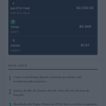
$2,030.62
kpk ETH Yield
(KPK ETH YIELD)
$0.999
Tether
(USDT)
$1.07
USDEX
(USDEX)
MAIS LIDOS
1
Como o marketing digital orientado por dados está
transformando negócios
2
Justiça do Rio de Janeiro decide sobre divisão de bens de
Zagallo
3
Resultados da Pague Menos no 2T26: lucro, receita e expansão