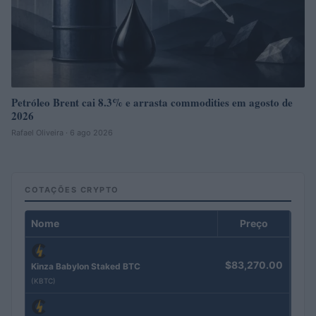
Petróleo Brent cai 8.3% e arrasta commodities em agosto de
2026
Rafael Oliveira · 6 ago 2026
COTAÇÕES CRYPTO
Nome
Preço
$83,270.00
Kinza Babylon Staked BTC
(KBTC)