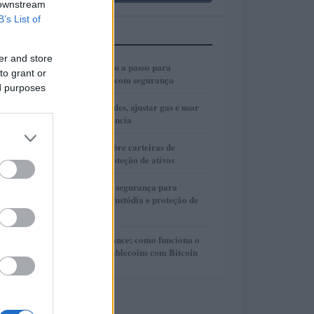
 downstream
B’s List of
MAIS LIDOS
er and store
1
Cold wallets: passo a passo para
to grant or
configurar e usar com segurança
ed purposes
2
Como escolher redes, ajustar gas e usar
bridges com eficiência
3
Guia completo sobre carteiras de
autocustódia e proteção de ativos
4
Guia completo de segurança para
carteiras de autocustódia e proteção de
criptomoedas
5
Lite Loan da Binance: como funciona o
empréstimo de stablecoins com Bitcoin