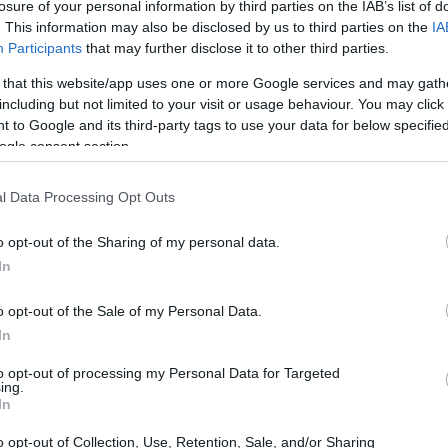
losure of your personal information by third parties on the IAB’s list of
uer outra criptomoeda, por isso é útil ser capaz de
. This information may also be disclosed by us to third parties on the
IA
o. Hoje veremos como você pode usar métodos como
Participants
that may further disclose it to other third parties.
 sua própria previsão de preço Joe
 that this website/app uses one or more Google services and may gath
including but not limited to your visit or usage behaviour. You may click 
 to Google and its third-party tags to use your data for below specifi
ogle consent section.
l Data Processing Opt Outs
o opt-out of the Sharing of my personal data.
In
o opt-out of the Sale of my Personal Data.
In
to opt-out of processing my Personal Data for Targeted
ing.
In
o opt-out of Collection, Use, Retention, Sale, and/or Sharing