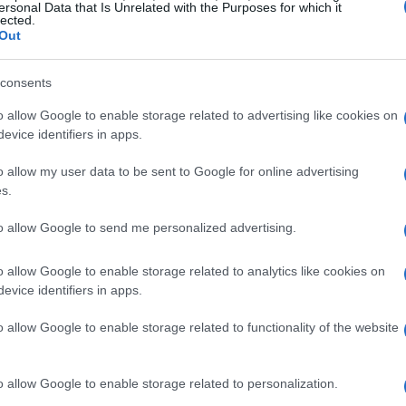
ersonal Data that Is Unrelated with the Purposes for which it
lected.
Out
JOE)
consents
 preço futuro de uma criptomoeda como Joe (JOE) é
o allow Google to enable storage related to advertising like cookies on
um gráfico. Por meio do uso de técnicas de análise
evice identifiers in apps.
 de suporte e resistência horizontal, cálculo de médias
o allow my user data to be sent to Google for online advertising
 força ou fraqueza no mercado, podemos resumir uma
s.
s disponíveis gratuitamente online.
to allow Google to send me personalized advertising.
orte e resistência
o allow Google to enable storage related to analytics like cookies on
evice identifiers in apps.
stência costuma ser suficiente para começar a criar uma
o allow Google to enable storage related to functionality of the website
a médio prazo. Os níveis de resistência horizontal
de de vezes que um preço é testado e rejeitado em
o allow Google to enable storage related to personalization.
te horizontal podem ser identificados contando a