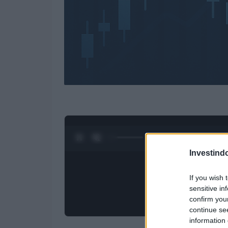
0:28 / 3:09
1
/
4
Investind
If you wish 
sensitive in
confirm you
continue se
information 