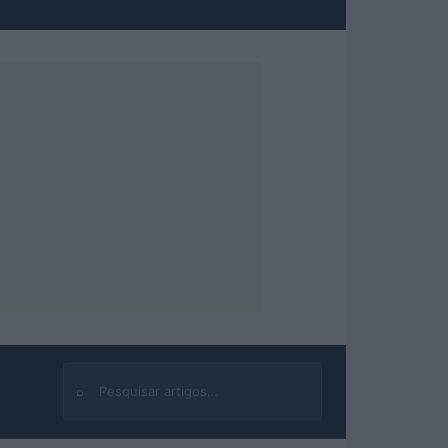
⌕
Buscar