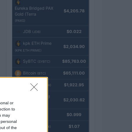
Eureka Bridged PAX
$4,205.78
Gold (Terra
(PAXG)
JDB
$0.022
(JDB)
kpk ETH Prime
$2,034.90
(KPK ETH PRIME)
SyBTC
$85,763.00
(SYBTC)
Bitcoin
$65,111.00
(BTC)
Ethereum
$1,922.95
(ETH)
kpk ETH Yield
$2,030.62
sonal or
(KPK ETH YIELD)
ection to
Tether
$0.999
ou may
(USDT)
 personal
USDEX
$1.07
(USDEX)
out of the