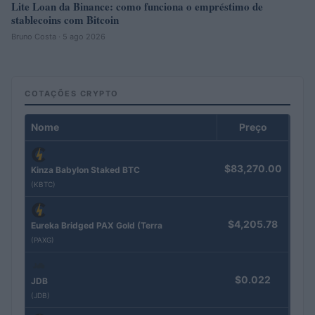
Lite Loan da Binance: como funciona o empréstimo de
stablecoins com Bitcoin
Bruno Costa · 5 ago 2026
COTAÇÕES CRYPTO
Nome
Preço
$83,270.00
Kinza Babylon Staked BTC
(KBTC)
$4,205.78
Eureka Bridged PAX Gold (Terra
(PAXG)
$0.022
JDB
(JDB)