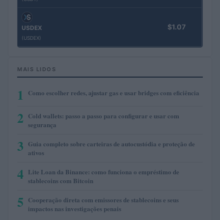
$1.07
USDEX
(USDEX)
MAIS LIDOS
1
Como escolher redes, ajustar gas e usar bridges com eficiência
2
Cold wallets: passo a passo para configurar e usar com
segurança
3
Guia completo sobre carteiras de autocustódia e proteção de
ativos
4
Lite Loan da Binance: como funciona o empréstimo de
stablecoins com Bitcoin
5
Cooperação direta com emissores de stablecoins e seus
impactos nas investigações penais