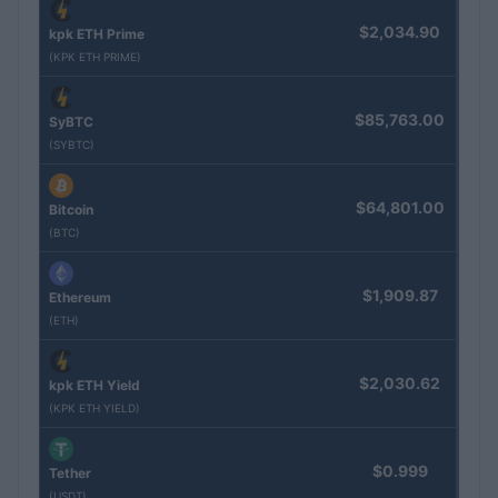
$2,034.90
kpk ETH Prime
(KPK ETH PRIME)
$85,763.00
SyBTC
(SYBTC)
$64,801.00
Bitcoin
(BTC)
$1,909.87
Ethereum
(ETH)
$2,030.62
kpk ETH Yield
(KPK ETH YIELD)
$0.999
Tether
(USDT)