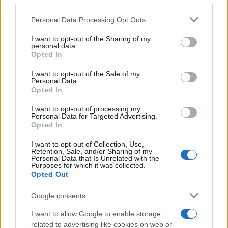
fundamentos do projeto SuperFarm e no progresso que a
Please note that this website/app uses one or more Google
Personal Data Processing Opt Outs
equipe está fazendo em relação aos objetivos e marcos do
services and may gather and store information including but
not limited to your visit or usage behaviour. You may click to
I want to opt-out of the Sharing of my
roteiro.
personal data.
grant or deny consent to Google and its third-party tags to
Opted In
use your data for below specified purposes in below Google
Usando a Análise Técnica podemos prever qual pode ser o
consent section.
I want to opt-out of the Sale of my
preço do SUPER no curto prazo e calcular nossos
Personal Data.
Opted In
tamanhos de investimento de acordo. Usando níveis
horizontais de resistência e suporte, médias móveis, vários
I want to opt-out of processing my
Personal Data for Targeted Advertising.
indicadores e outras técnicas, você pode fazer uma
Opted In
previsão de preço informada sobre se o preço vai subir ou
I want to opt-out of Collection, Use,
descer nos próximos dias, semanas e meses.
Retention, Sale, and/or Sharing of my
Personal Data that Is Unrelated with the
Purposes for which it was collected.
O mercado de criptomoedas é extremamente volátil e
Opted Out
difícil de prever a longo prazo, portanto, pesquisar os
Google consents
fundamentos e o progresso do SuperFarm é uma tarefa
I want to allow Google to enable storage
essencial antes de decidir investir qualquer quantia de
related to advertising like cookies on web or