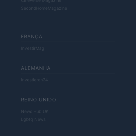
Cineverse Magazine
SecondHomeMagazine
FRANÇA
InvestirMag
ALEMANHA
Investieren24
REINO UNIDO
News Hub UK
Lgbtq News