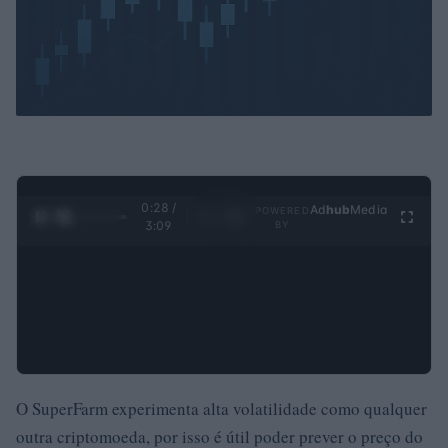
0:29 /
Ad
hub
Media
POWERED
1
/
4
3:09
BY
O SuperFarm experimenta alta volatilidade como qualquer
outra criptomoeda, por isso é útil poder prever o preço do