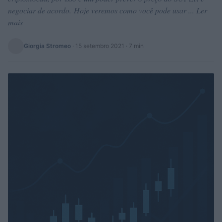
negociar de acordo. Hoje veremos como você pode usar ... Ler
mais
Giorgia Stromeo
·
15 setembro 2021
· 7 min