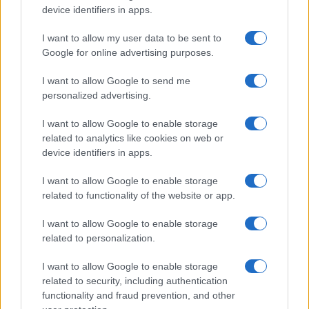
fundos a longo prazo com o objetivo de mantê-los por
device identifiers in apps.
meses ou anos. Ao analisar o preço da SuperFarm para
I want to allow my user data to be sent to
formar uma previsão de preço para o curto ou longo prazo,
Google for online advertising purposes.
é essencial levar em consideração a análise técnica e
fundamental.
I want to allow Google to send me
personalized advertising.
I want to allow Google to enable storage
related to analytics like cookies on web or
AUTOR
Giorgia Stromeo
device identifiers in apps.
I want to allow Google to enable storage
related to functionality of the website or app.
I want to allow Google to enable storage
related to personalization.
I want to allow Google to enable storage
related to security, including authentication
functionality and fraud prevention, and other