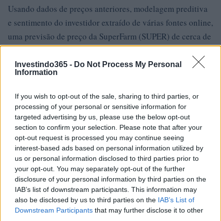
Usando dados de preços anteriores, modelagem preditiva
e sentimento do investidor extraído de várias fontes online,
uma previsão de preço da SuperFarm (SUPER) de cerca de
$ 15 – $ 80 USD é o que nossos dados mostram que
poderia ser possível em 2022-2025 dados os fundamentos
Investindo365 -
Do Not Process My Personal
Information
da SuperFarm e dados de preços anteriores do token
SUPER.
If you wish to opt-out of the sale, sharing to third parties, or
processing of your personal or sensitive information for
SuperFarm (SUPER) é um bom
targeted advertising by us, please use the below opt-out
investimento?
section to confirm your selection. Please note that after your
opt-out request is processed you may continue seeing
interest-based ads based on personal information utilized by
Ao decidir se o SuperFarm (SUPER) é um bom
us or personal information disclosed to third parties prior to
investimento para você, levar em consideração o risco e a
your opt-out. You may separately opt-out of the further
recompensa é crucial. Podemos prever o preço do SUPER
disclosure of your personal information by third parties on the
IAB’s list of downstream participants. This information may
tanto no curto quanto no longo prazo, mas as expectativas
also be disclosed by us to third parties on the
IAB’s List of
precisam ser razoáveis ​​para cada um. A longo prazo,
Downstream Participants
that may further disclose it to other
acreditamos que o SUPER apreciará com base nos
third parties.