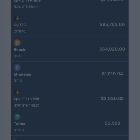
kpk ETH Prime
(KPK ETH PRIME)
$85,763.00
SyBTC
(SYBTC)
$64,820.00
Bitcoin
(BTC)
$1,910.94
Ethereum
(ETH)
$2,030.62
kpk ETH Yield
(KPK ETH YIELD)
$0.999
Tether
(USDT)