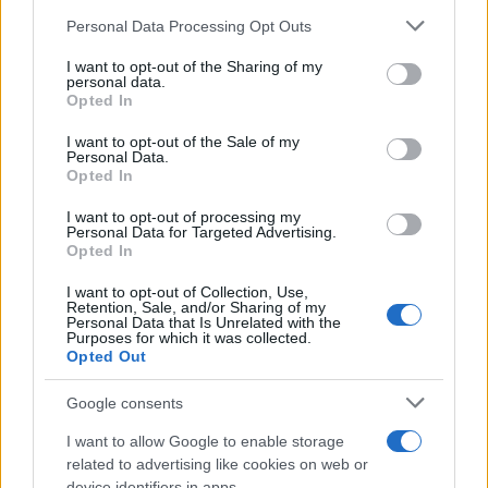
Please note that this website/app uses one or more Google
Personal Data Processing Opt Outs
services and may gather and store information including but
not limited to your visit or usage behaviour. You may click to
I want to opt-out of the Sharing of my
personal data.
grant or deny consent to Google and its third-party tags to
Opted In
use your data for below specified purposes in below Google
consent section.
I want to opt-out of the Sale of my
Personal Data.
Opted In
I want to opt-out of processing my
Personal Data for Targeted Advertising.
Opted In
I want to opt-out of Collection, Use,
Continue lendo
Retention, Sale, and/or Sharing of my
Personal Data that Is Unrelated with the
Purposes for which it was collected.
Opted Out
NÃO CLASSIFICADO
Google consents
I want to allow Google to enable storage
related to advertising like cookies on web or
device identifiers in apps.