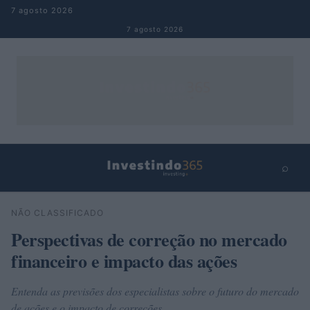
Pular para o conteúdo
7 agosto 2026
7 agosto 2026
⌕
×
⌕
NÃO CLASSIFICADO
Buscar
Perspectivas de correção no mercado
financeiro e impacto das ações
Entenda as previsões dos especialistas sobre o futuro do mercado
de ações e o impacto de correções.