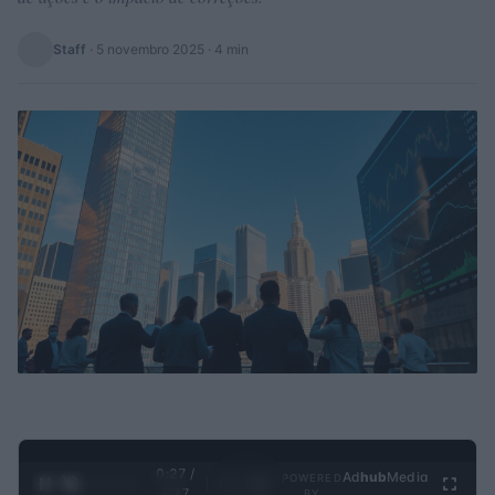
Staff
·
5 novembro 2025
· 4 min
0:28 /
Ad
hub
Media
POWERED
1
/
4
4:27
BY