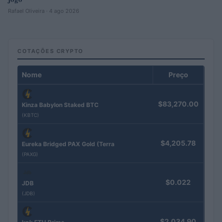
Rafael Oliveira · 4 ago 2026
COTAÇÕES CRYPTO
Nome
Preço
$83,270.00
Kinza Babylon Staked BTC
(KBTC)
$4,205.78
Eureka Bridged PAX Gold (Terra
(PAXG)
$0.022
JDB
(JDB)
$2,034.90