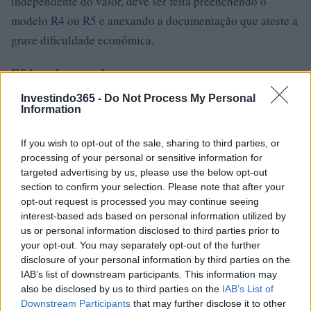
independente do valor, deve ser feita preenchendo o
modelo R4 ou R5 e anexando a documentação que ateste a
grave dificuldade econômica.
Efeitos do parcelamento
A apresentação do pedido de parcelamento suspende
Investindo365 -
Do Not Process My Personal
Information
novos procedimentos cautelares ou executivos, com
algumas exceções. As ações cautelares já registradas são
If you wish to opt-out of the sale, sharing to third parties, or
mantidas, enquanto as ações executivas em andamento
processing of your personal or sensitive information for
targeted advertising by us, please use the below opt-out
continuam. Aceitar a parcela elimina o estado de
section to confirm your selection. Please note that after your
inadimplência e permite obter o DURC regular
opt-out request is processed you may continue seeing
interest-based ads based on personal information utilized by
.
us or personal information disclosed to third parties prior to
your opt-out. You may separately opt-out of the further
O pagamento das parcelas
disclosure of your personal information by third parties on the
IAB’s list of downstream participants. This information may
As parcelas podem ser pagas por meio da área reservada
also be disclosed by us to third parties on the
IAB’s List of
do site da Ader, nos provedores de serviços de pagamento
Downstream Participants
that may further disclose it to other