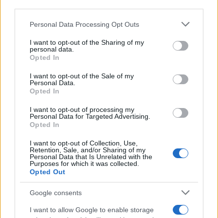
third parties.
pertencentes ao nó PagoPA, por débito direto na conta
(SDD) ou nas agências da Ader. É possível quitar a parcela
Please note that this website/app uses one or more Google
Personal Data Processing Opt Outs
services and may gather and store information including but
antecipadamente pagando a
not limited to your visit or usage behaviour. You may click to
I want to opt-out of the Sharing of my
personal data.
grant or deny consent to Google and its third-party tags to
Opted In
dívida restante.
use your data for below specified purposes in below Google
consent section.
I want to opt-out of the Sale of my
Declínio
Personal Data.
Opted In
O contribuinte perde os benefícios das parcelas se não
I want to opt-out of processing my
pagar um determinado número de parcelas, que varia de
Personal Data for Targeted Advertising.
Opted In
acordo com a legislação em vigor. Em caso de confisco, a
dívida volta a vencer em uma única parcela e as ações de
I want to opt-out of Collection, Use,
Retention, Sale, and/or Sharing of my
recuperação podem ser
Personal Data that Is Unrelated with the
Purposes for which it was collected.
Opted Out
retomadas.
Google consents
O guia completo para pagamento de registros fiscais em
I want to allow Google to enable storage
parcelas fornece todas as informações de que você precisa