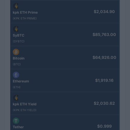
$2,034.90
kpk ETH Prime
(KPK ETH PRIME)
$85,763.00
SyBTC
(SYBTC)
$64,926.00
Bitcoin
(BTC)
$1,919.16
Ethereum
(ETH)
$2,030.62
kpk ETH Yield
(KPK ETH YIELD)
$0.999
Tether