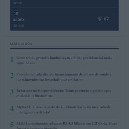
(USDT)
$1.07
USDEX
(USDEX)
MAIS LIDOS
1
Gestores de grandes fundos veem eleição presidencial mais
equilibrada
2
Presidente Lula discute financiamento de planos de saúde e
investimentos em hospitais universitários
3
Reformas no Rioprevidência: Transparência e gestão após
escândalos financeiros
4
AlphaAI: A nova aposta da Goldman Sachs no mercado de
inteligência artificial
5
MAG Investimentos adquire R$ 4,5 bilhões em FIDCs da More
Invest e expande atuação