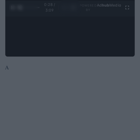
0:29 /
Ad
hub
Media
POWERED
1
/
4
3:09
BY
A