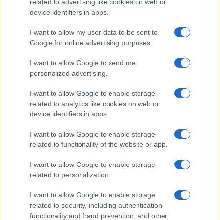
related to advertising like cookies on web or
para gerenciar dívidas fiscais de forma eficaz. Para mais
device identifiers in apps.
detalhes, é aconselhável consultar as comunicações
I want to allow my user data to be sent to
oficiais da Agência de Receitas e da ADER e entrar em
Google for online advertising purposes.
contato com um consultor fiscal
I want to allow Google to send me
.
personalized advertising.
I want to allow Google to enable storage
related to analytics like cookies on web or
device identifiers in apps.
AUTOR
Giorgia Stromeo
I want to allow Google to enable storage
related to functionality of the website or app.
I want to allow Google to enable storage
related to personalization.
I want to allow Google to enable storage
related to security, including authentication
functionality and fraud prevention, and other