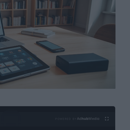
Ad
hub
Media
POWERED BY