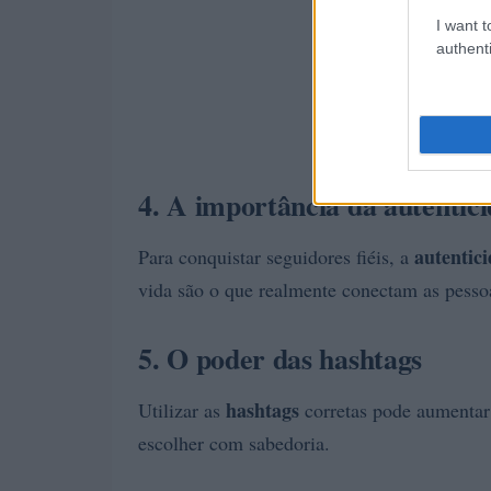
I want t
authenti
4. A importância da autentic
autentic
Para conquistar seguidores fiéis, a
vida são o que realmente conectam as pesso
5. O poder das hashtags
hashtags
Utilizar as
corretas pode aumentar 
escolher com sabedoria.