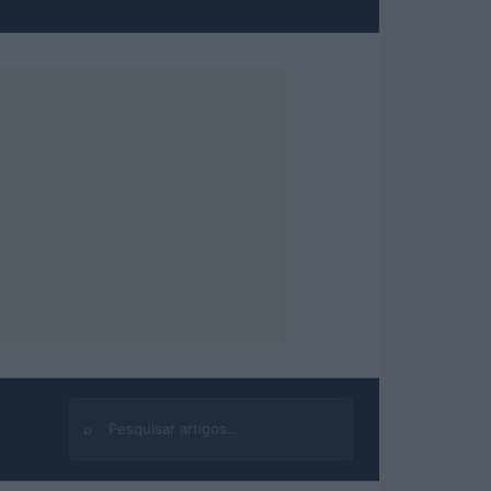
⌕
Buscar