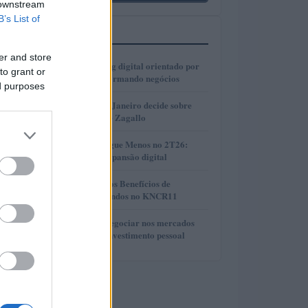
 downstream
B’s List of
MAIS LIDOS
er and store
1
Como o marketing digital orientado por
to grant or
dados está transformando negócios
ed purposes
2
Justiça do Rio de Janeiro decide sobre
divisão de bens de Zagallo
3
Resultados da Pague Menos no 2T26:
lucro, receita e expansão digital
4
Compreendendo os Benefícios de
Reinvestir Dividendos no KNCR11
5
Descubra como negociar nos mercados
financeiros sem investimento pessoal