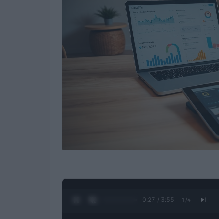
0:28 / 3:55
1
/
4