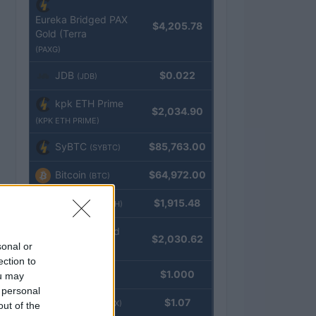
Eureka Bridged PAX
$4,205.78
Gold (Terra
(PAXG)
JDB
$0.022
(JDB)
kpk ETH Prime
$2,034.90
(KPK ETH PRIME)
SyBTC
$85,763.00
(SYBTC)
Bitcoin
$64,972.00
(BTC)
Ethereum
$1,915.48
(ETH)
kpk ETH Yield
$2,030.62
sonal or
(KPK ETH YIELD)
ection to
Tether
$1.000
ou may
(USDT)
 personal
USDEX
$1.07
(USDEX)
out of the