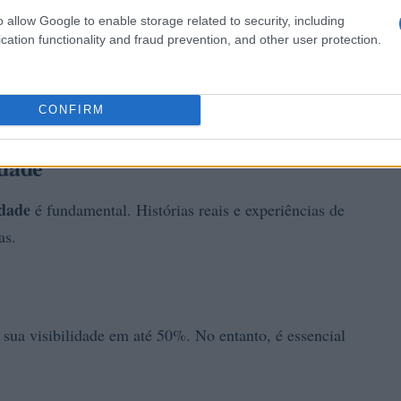
o allow Google to enable storage related to security, including
cation functionality and fraud prevention, and other user protection.
CONFIRM
idade
idade
é fundamental. Histórias reais e experiências de
as.
sua visibilidade em até 50%. No entanto, é essencial