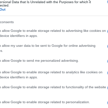
ersonal Data that Is Unrelated with the Purposes for which it
lected.
120% mais chances
têm
de serem compartilhadas?
Out
bre-se de incluir uma imagem atrativa!
consents
o allow Google to enable storage related to advertising like cookies on
evice identifiers in apps.
existem horários específicos que podem ampliar seu
o allow my user data to be sent to Google for online advertising
aliosa em sua estratégia!
s.
to allow Google to send me personalized advertising.
o allow Google to enable storage related to analytics like cookies on
evice identifiers in apps.
o allow Google to enable storage related to functionality of the website
o allow Google to enable storage related to personalization.