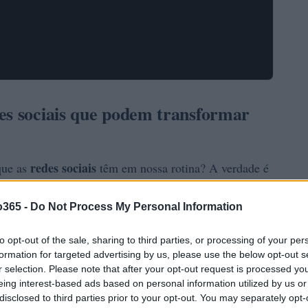
es sociais que podem transformar
redes sociais
 que as
têm em nossa rotina? A verdade é
cinco insights
us segredos. Confira
que podem
o365 -
Do Not Process My Personal Information
teragir online!
to opt-out of the sale, sharing to third parties, or processing of your per
formation for targeted advertising by us, please use the below opt-out s
r selection. Please note that after your opt-out request is processed y
eing interest-based ads based on personal information utilized by us or
disclosed to third parties prior to your opt-out. You may separately opt-