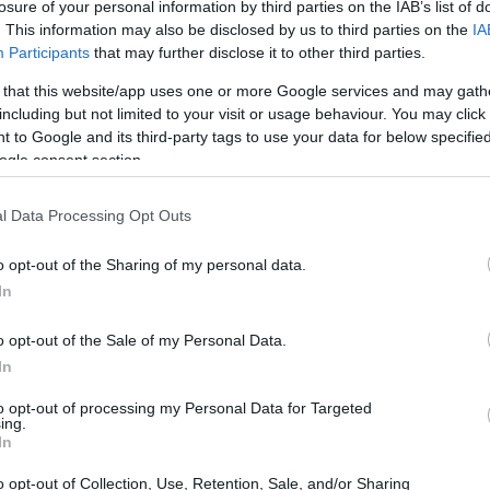
losure of your personal information by third parties on the IAB’s list of
. This information may also be disclosed by us to third parties on the
IA
Participants
that may further disclose it to other third parties.
 that this website/app uses one or more Google services and may gath
including but not limited to your visit or usage behaviour. You may click 
 to Google and its third-party tags to use your data for below specifi
ogle consent section.
l Data Processing Opt Outs
o opt-out of the Sharing of my personal data.
In
o opt-out of the Sale of my Personal Data.
otencializar seu engajamento em até 200%?
In
ara alcançar o sucesso nas redes sociais.
to opt-out of processing my Personal Data for Targeted
ing.
In
o opt-out of Collection, Use, Retention, Sale, and/or Sharing