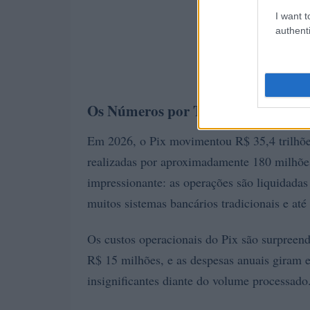
I want t
authenti
Os Números por Trás do Valor
Em 2026, o Pix movimentou R$ 35,4 trilhões 
realizadas por aproximadamente 180 milhões
impressionante: as operações são liquidad
muitos sistemas bancários tradicionais e a
Os custos operacionais do Pix são surpreend
R$ 15 milhões, e as despesas anuais giram 
insignificantes diante do volume processado