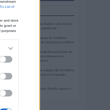
 downstream
B’s List of
MAIS LIDOS
er and store
1
Gestores de grandes fundos veem eleição
to grant or
presidencial mais equilibrada
ed purposes
2
AlphaAI: A nova aposta da Goldman
Sachs no mercado de inteligência artificial
3
Presidente Lula discute financiamento de
planos de saúde e investimentos em
hospitais universitários
4
MAG Investimentos adquire R$ 4,5 bilhões
em FIDCs da More Invest e expande
atuação
5
David Ortiz: biografia, família, salário e
bens