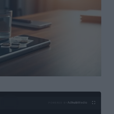
Ad
hub
Media
POWERED BY