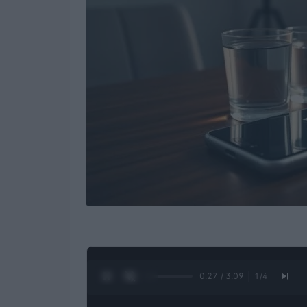
0:28 / 3:09
1
/
4