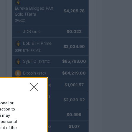
Eureka Bridged PAX
$4,205.78
Gold (Terra
(PAXG)
JDB
$0.022
(JDB)
kpk ETH Prime
$2,034.90
(KPK ETH PRIME)
SyBTC
$85,763.00
(SYBTC)
Bitcoin
$64,219.00
(BTC)
Ethereum
$1,901.57
(ETH)
kpk ETH Yield
$2,030.62
sonal or
(KPK ETH YIELD)
ection to
Tether
$0.999
ou may
(USDT)
 personal
USDEX
$1.07
(USDEX)
out of the