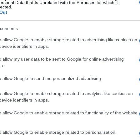
Pix
ada. Segundo suas estimativas, uma hipotética
ersonal Data that Is Unrelated with the Purposes for which it
lected.
 1,8 trilhões.
Out
derosos do próprio sistema do Pix. Como investidor,
consents
lcançaram avaliações bilionárias e, quando observamos
o allow Google to enable storage related to advertising like cookies on
rgunta: quem é o dono desse ativo e quanto ele valeria
evice identifiers in apps.
akamoto.
o allow my user data to be sent to Google for online advertising
s.
to allow Google to send me personalized advertising.
o allow Google to enable storage related to analytics like cookies on
evice identifiers in apps.
o allow Google to enable storage related to functionality of the website
o allow Google to enable storage related to personalization.