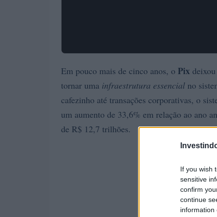
Pix
Em pouco mais de cinco anos, o
deixou 
tornar uma
infraestrutura essencial
no siste
cafezinho até transações corporativas, o si
um aumento de 33,6% em relação ao ano ant
de R$ 12,7 trilhões.
Investind
If you wish 
sensitive in
confirm you
continue se
information 