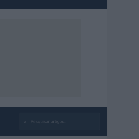
⌕
Buscar