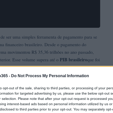
de ser uma simples ferramenta de pagamento para se
ma financeiro brasileiro. Desde o pagamento do
stema movimentou R$ 35,36 trilhões no ano passado,
PIB brasileiro
erior. Esse volume supera até o
que foi
o365 -
Do Not Process My Personal Information
to opt-out of the sale, sharing to third parties, or processing of your per
formation for targeted advertising by us, please use the below opt-out s
r selection. Please note that after your opt-out request is processed y
eing interest-based ads based on personal information utilized by us or
disclosed to third parties prior to your opt-out. You may separately opt-