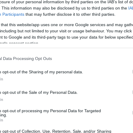
losure of your personal information by third parties on the IAB’s list of
. This information may also be disclosed by us to third parties on the
IA
Participants
that may further disclose it to other third parties.
 that this website/app uses one or more Google services and may gath
including but not limited to your visit or usage behaviour. You may click 
 to Google and its third-party tags to use your data for below specifi
ogle consent section.
l Data Processing Opt Outs
o opt-out of the Sharing of my personal data.
Estados Unidos
Donald Trump
presidente dos
que
In
a desleal com empresas americanas. Mas o que
o opt-out of the Sale of my Personal Data.
In
ivada
to opt-out of processing my Personal Data for Targeted
ing.
In
private equity
as décadas de experiência em
imaginou
o opt-out of Collection, Use, Retention, Sale, and/or Sharing