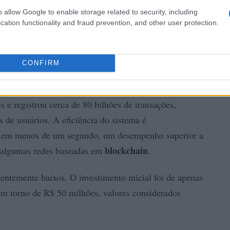
o allow Google to enable storage related to security, including
cation functionality and fraud prevention, and other user protection.
CONFIRM
e registrou cerca de 80 bilhões de transações,
 de usuários. A eficiência do sistema é
as em menos de um segundo, um desempenho superior a
blockchain
té algumas redes baseadas em
.
entemente baixos. O investimento inicial foi de apenas
em torno de R$ 50 milhões, valores considerados
.